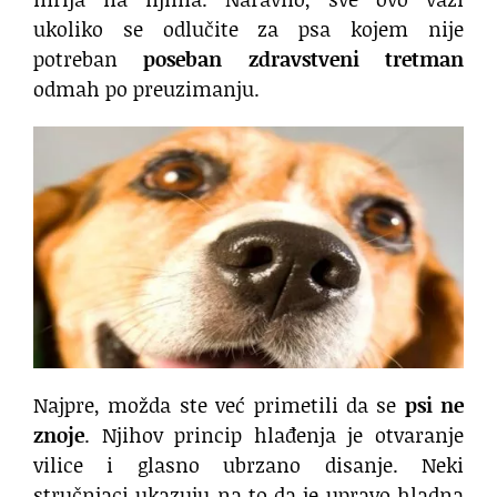
ukoliko se odlučite za psa kojem nije
potreban
poseban zdravstveni tretman
odmah po preuzimanju.
Najpre, možda ste već primetili da se
psi ne
znoje
. Njihov princip hlađenja je otvaranje
vilice i glasno ubrzano disanje. Neki
stručnjaci ukazuju na to da je upravo hladna