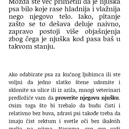
Možda ste već primetili da je njuška
psa bilo koje rase hladnija i vlažnija
nego njegovo telo. Iako, pitanje
zašto se to dešava deluje naivno,
zapravo postoji više objašnjenja
zbog čega je njuška kod pasa baš u
takvom stanju.
Ako odabirate psa za kućnog ljubimca ili ste
voljni da jedno slatko štene udomite i
sklonite sa ulice ili iz azila, mnogi veterinari
predložiće vam da
proverite njegovu njušku
.
Osim toga što bi trebalo da budu čisti i
relativno bez buva, zdravi psi takođe treba da
imaju čist rektum i svetle oči bez ikakvih
mrlja na njima. Naravno, sve ovo važi