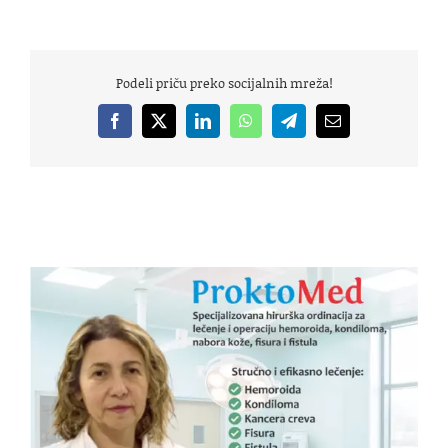
Podeli priču preko socijalnih mreža!
Facebook
X
LinkedIn
WhatsApp
Telegram
Email