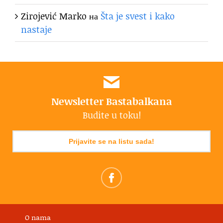
Zirojević Marko
на
Šta je svest i kako
nastaje
Newsletter Bastabalkana
Budite u toku!
Prijavite se na listu sada!
O nama