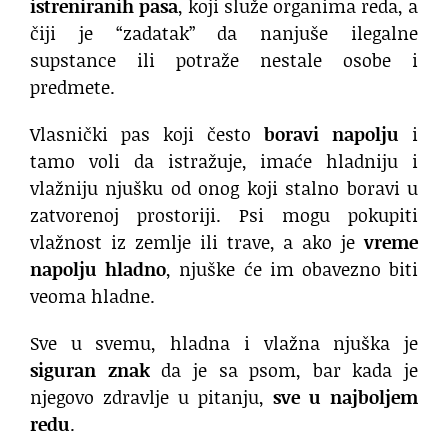
istreniranih pasa
, koji služe organima reda, a
čiji je “zadatak” da nanjuše ilegalne
supstance ili potraže nestale osobe i
predmete.
Vlasnički pas koji često
boravi napolju
i
tamo voli da istražuje, imaće hladniju i
vlažniju njušku od onog koji stalno boravi u
zatvorenoj prostoriji. Psi mogu pokupiti
vlažnost iz zemlje ili trave, a ako je
vreme
napolju hladno
, njuške će im obavezno biti
veoma hladne.
Sve u svemu, hladna i vlažna njuška je
siguran znak
da je sa psom, bar kada je
njegovo zdravlje u pitanju,
sve u najboljem
redu
.