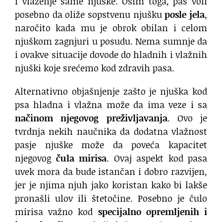
i vlaženje same njuške. Osim toga, pas voli
posebno da oliže sopstvenu njušku
posle jela
,
naročito kada mu je obrok obilan i celom
njuškom zagnjuri u posudu. Nema sumnje da
i ovakve situacije dovode do hladnih i vlažnih
njuški koje srećemo kod zdravih pasa.
Alternativno objašnjenje zašto je njuška kod
psa hladna i vlažna može da ima veze i sa
načinom njegovog preživljavanja
. Ovo je
tvrdnja nekih naučnika da dodatna vlažnost
pasje njuške može da poveća kapacitet
njegovog
čula mirisa
. Ovaj aspekt kod pasa
uvek mora da bude istančan i dobro razvijen,
jer je njima njuh jako koristan kako bi lakše
pronašli ulov ili štetočine. Posebno je čulo
mirisa važno kod
specijalno opremljenih i