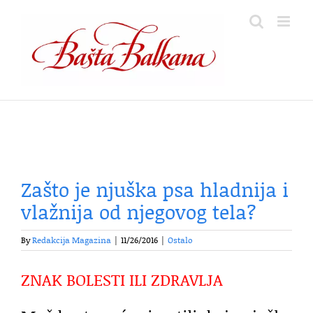
Skip
to
content
Zašto je njuška psa hladnija i
vlažnija od njegovog tela?
By
Redakcija Magazina
|
11/26/2016
|
Ostalo
ZNAK BOLESTI ILI ZDRAVLJA