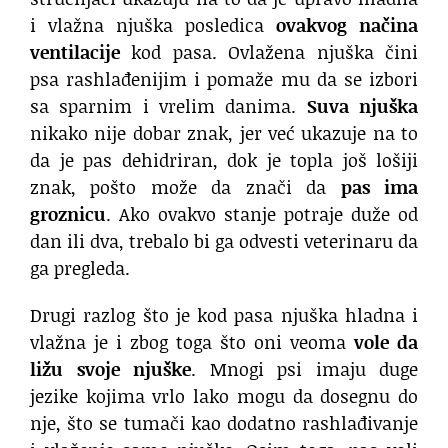
i vlažna njuška posledica
ovakvog načina
ventilacije
kod pasa. Ovlažena njuška čini
psa rashlađenijim i pomaže mu da se izbori
sa sparnim i vrelim danima.
Suva njuška
nikako nije dobar znak, jer već ukazuje na to
da je pas dehidriran, dok je topla još lošiji
znak, pošto može da znači da
pas ima
groznicu
. Ako ovakvo stanje potraje duže od
dan ili dva, trebalo bi ga odvesti veterinaru da
ga pregleda.
Drugi razlog što je kod pasa njuška hladna i
vlažna je i zbog toga što oni veoma
vole da
ližu svoje njuške
. Mnogi psi imaju duge
jezike kojima vrlo lako mogu da dosegnu do
nje, što se tumači kao dodatno rashlađivanje