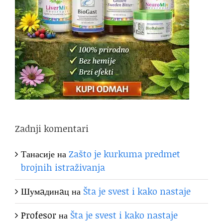
Zadnji komentari
Танасије
на
Zašto je kurkuma predmet
brojnih istraživanja
Шумaдинaц
на
Šta je svest i kako nastaje
Profesor
на
Šta je svest i kako nastaje