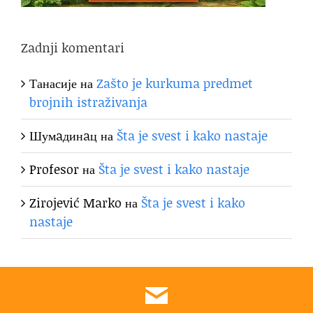
Zadnji komentari
Танасије
на
Zašto je kurkuma predmet
brojnih istraživanja
Шумaдинaц
на
Šta je svest i kako nastaje
Profesor
на
Šta je svest i kako nastaje
Zirojević Marko
на
Šta je svest i kako
nastaje