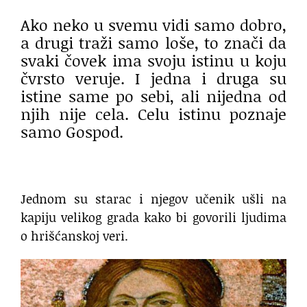
Ako neko u svemu vidi samo dobro,
a drugi traži samo loše, to znači da
svaki čovek ima svoju istinu u koju
čvrsto veruje. I jedna i druga su
istine same po sebi, ali nijedna od
njih nije cela. Celu istinu poznaje
samo Gospod.
Jednom su starac i njegov učenik ušli na
kapiju velikog grada kako bi govorili ljudima
o hrišćanskoj veri.