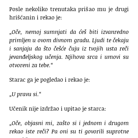
Posle nekoliko trenutaka prišao mu je drugi
hrišćanin i rekao je:
„Oče, nemoj sumnjati da ćeš biti izvanredno
primljen u ovom divnom gradu. Ljudi te čekaju
i sanjaju da što češće čuju iz tvojih usta reči
jevanđeljskog učenja. Njihova srca i umovi su
otvoreni za tebe.“
Starac ga je pogledao i rekao je:
„U pravu si.“
Učenik nije izdržao i upitao je starca:
„Oče, objasni mi, zašto si i jednom i drugom
rekao iste reči? Pa oni su ti govorili suprotne