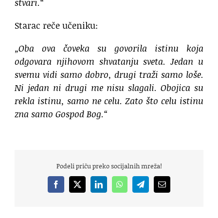
stvari.“
Starac reče učeniku:
„Oba ova čoveka su govorila istinu koja
odgovara njihovom shvatanju sveta. Jedan u
svemu vidi samo dobro, drugi traži samo loše.
Ni jedan ni drugi me nisu slagali. Obojica su
rekla istinu, samo ne celu. Zato što celu istinu
zna samo Gospod Bog.“
Podeli priču preko socijalnih mreža!
Facebook
X
LinkedIn
WhatsApp
Telegram
Email