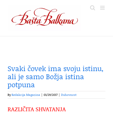
Skip
to
content
Svaki čovek ima svoju istinu,
ali je samo Božja istina
potpuna
By
Redakcija Magazina
|
01/29/2017
|
Duhovnost
RAZLIČITA SHVATANJA