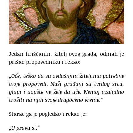
Jedan hrišćanin, žitelj ovog grada, odmah je
prišao propovedniku i rekao:
„Oče, teško da su ovdašnjim žiteljima potrebne
tvoje propovedi. Naši građani su tvrdog srca,
glupi i uopšte ne žele da uče. Nemoj uzaludno
trošiti na njih svoje dragoceno vreme.“
Starac ga je pogledao i rekao je:
„U pravu si.“