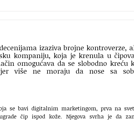
decenijama izaziva brojne kontroverze, al
jsku kompaniju, koja je krenula u čipov
način omogućava da se slobodno kreću 
e, jer više ne moraju da nose sa so
koja se bavi digitalnim marketingom, prva na svet
ugrade čip ispod kože. Njegova svrha je da za