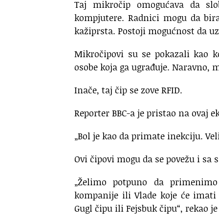
Taj mikročip omogućava da slob
kompjutere. Radnici mogu da biraj
kažiprsta. Postoji mogućnost da uz
Mikročipovi su se pokazali kao ko
osobe koja ga ugrađuje. Naravno, m
Inače, taj čip se zove RFID.
Reporter BBC-a je pristao na ovaj e
„Bol je kao da primate inekciju. Vel
Ovi čipovi mogu da se povežu i sa 
„Želimo potpuno da primenimo 
kompanije ili Vlade koje će imati
Gugl čipu ili Fejsbuk čipu“, rekao 