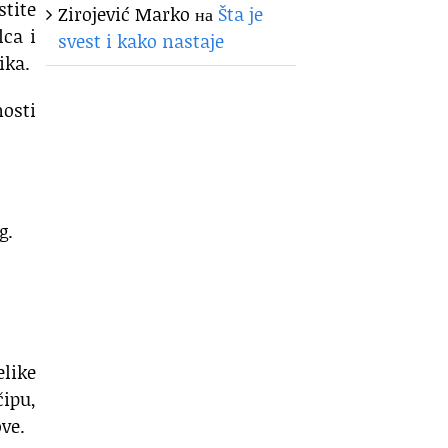
tite
Zirojević Marko
на
Šta je
lca i
svest i kako nastaje
ika.
nosti
g.
like
čipu,
ve.