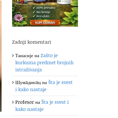
Zadnji komentari
Танасије
на
Zašto je
kurkuma predmet brojnih
istraživanja
Шумaдинaц
на
Šta je svest
i kako nastaje
Profesor
на
Šta je svest i
kako nastaje