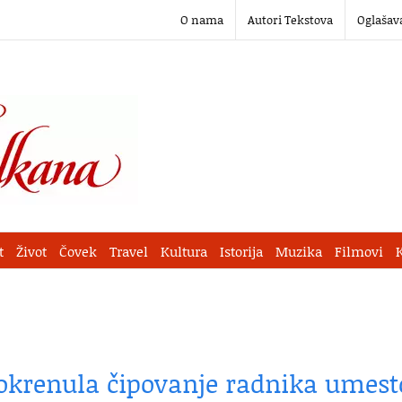
O nama
Autori Tekstova
Oglašav
t
Život
Čovek
Travel
Kultura
Istorija
Muzika
Filmovi
okrenula čipovanje radnika umest