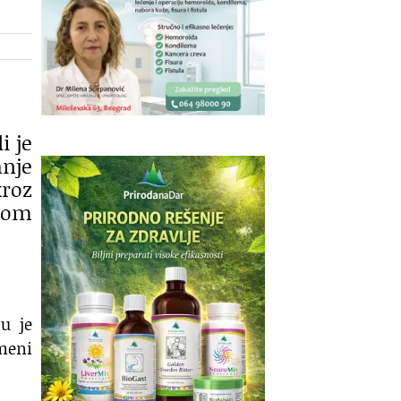
i je
anje
kroz
bom
u je
meni