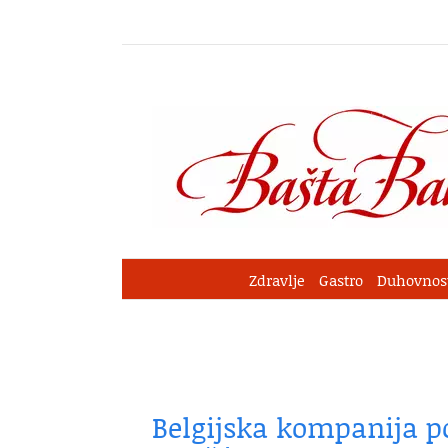
Skip
to
content
Zdravlje
Gastro
Duhovnos
Belgijska kompanija p