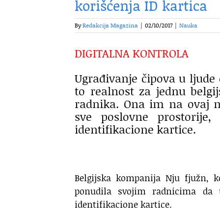
korišćenja ID kartica
By
Redakcija Magazina
|
02/10/2017
|
Nauka
DIGITALNA KONTROLA
Ugrađivanje čipova u ljude 
to realnost za jednu belgi
radnika. Ona im na ovaj 
sve poslovne prostorij
identifikacione kartice.
Belgijska kompanija Nju fjužn, 
ponudila svojim radnicima da 
identifikacione kartice.