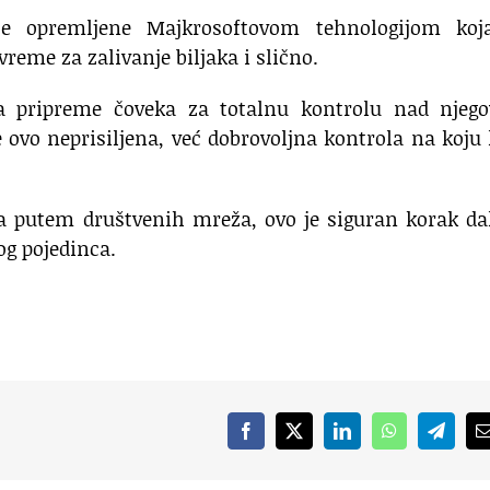
iće opremljene Majkrosoftovom tehnologijom koj
eme za zalivanje biljaka i slično.
na pripreme čoveka za totalnu kontrolu nad njeg
 ovo neprisiljena, već dobrovoljna kontrola na koju 
ta putem društvenih mreža, ovo je siguran korak da
g pojedinca.
Facebook
X
LinkedIn
WhatsApp
Telegr