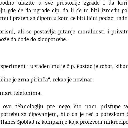
odno ulazite u sve prostorije zgrade i da koris
u gde će da ugrade čip, da li će to biti između pa
mu i prsten sa čipom u kom će biti lični podaci radn
risni, ali se postavlja pitanje moralnosti i privat
ože da dođe do zloupotrebe.
ksperiment i ugrađen mu je čip. Postao je robot, kibor
ičine je zrna pirinča“, rekao je novinar.
smart telefonima.
ovu tehnologiju pre nego što nam pristupe ve
 potrebu za čipovanjem, bilo da je reč o poreskom 
je Hanes Sjoblad iz kompanije koja proizvodi mikročipo