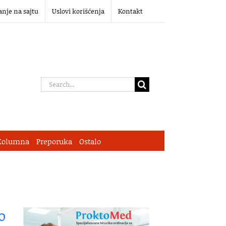
anje na sajtu
Uslovi korišćenja
Kontakt
Search
for:
Kolumna
Preporuka
Ostalo
o