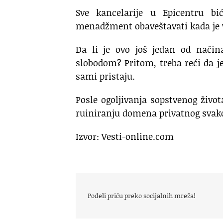
Sve kancelarije u Epicentru b
menadžment obaveštavati kada je vr
Da li je ovo još jedan od nači
slobodom? Pritom, treba reći da je
sami pristaju.
Posle ogoljivanja sopstvenog živo
ruiniranju domena privatnog svako
Izvor: Vesti-online.com
Podeli priču preko socijalnih mreža!