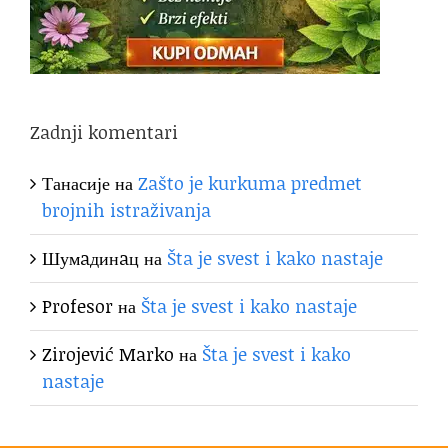
Zadnji komentari
Танасије
на
Zašto je kurkuma predmet
brojnih istraživanja
Шумaдинaц
на
Šta je svest i kako nastaje
Profesor
на
Šta je svest i kako nastaje
Zirojević Marko
на
Šta je svest i kako
nastaje