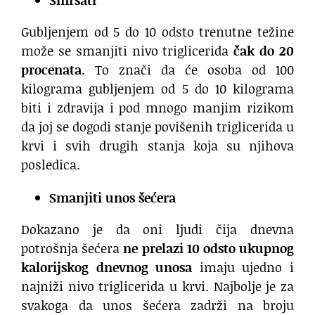
Gubljenjem od 5 do 10 odsto trenutne težine
može se smanjiti nivo triglicerida
čak do 20
procenata
. To znači da će osoba od 100
kilograma gubljenjem od 5 do 10 kilograma
biti i zdravija i pod mnogo manjim rizikom
da joj se dogodi stanje povišenih triglicerida u
krvi i svih drugih stanja koja su njihova
posledica.
Smanjiti unos šećera
Dokazano je da oni ljudi čija dnevna
potrošnja šećera
ne prelazi 10 odsto ukupnog
kalorijskog dnevnog unosa
imaju ujedno i
najniži nivo triglicerida u krvi. Najbolje je za
svakoga da unos šećera zadrži na broju