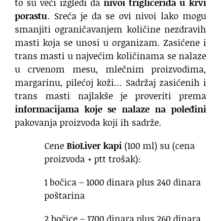
to su veći izgledi da
nivoi triglicerida u krvi
porastu
. Sreća je da se ovi nivoi lako mogu
smanjiti ograničavanjem količine nezdravih
masti koja se unosi u organizam. Zasićene i
trans masti u najvećim količinama se nalaze
u crvenom mesu, mlečnim proizvodima,
margarinu, pilećoj koži… Sadržaj zasićenih i
trans masti najlakše je proveriti prema
informacijama koje se nalaze na poleđini
pakovanja proizvoda koji ih sadrže.
Cene
BioLiver kapi
(100 ml) su (cena
proizvoda + ptt trošak):
1 bočica – 1000 dinara plus 240 dinara
poštarina
2 bočice – 1700 dinara plus 260 dinara