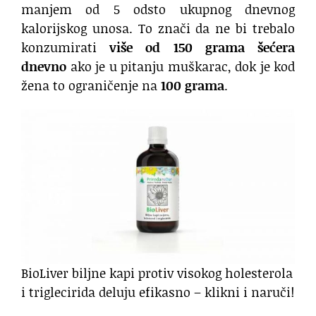
manjem od 5 odsto ukupnog dnevnog
kalorijskog unosa. To znači da ne bi trebalo
konzumirati
više od 150 grama šećera
dnevno
ako je u pitanju muškarac, dok je kod
žena to ograničenje na
100 grama
.
BioLiver biljne kapi protiv visokog holesterola
i triglecirida deluju efikasno – klikni i naruči!