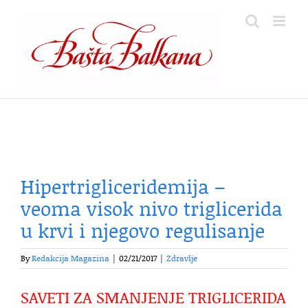
Skip
to
content
Hipertrigliceridemija –
veoma visok nivo triglicerida
u krvi i njegovo regulisanje
By
Redakcija Magazina
|
02/21/2017
|
Zdravlje
SAVETI ZA SMANJENJE TRIGLICERIDA