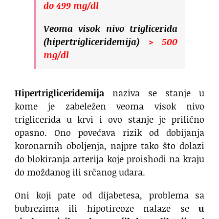
do 499 mg/dl
Veoma visok nivo triglicerida
(hipertrigliceridemija)
> 500
mg/dl
Hipertrigliceridemija
naziva se stanje u
kome je zabeležen veoma visok nivo
triglicerida u krvi i ovo stanje je prilično
opasno. Ono povećava rizik od dobijanja
koronarnih oboljenja, najpre tako što dolazi
do blokiranja arterija koje proishodi na kraju
do moždanog ili srčanog udara.
Oni koji pate od dijabetesa, problema sa
bubrezima ili hipotireoze nalaze se
u