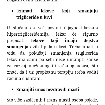
Uzimati lekove koji smanjuju
trigliceride u krvi
U slučaju da već postoji dijagnostikovana
hipertrigliceridemija, lekar će sigurno
prepisati
lekove koji imaju dejstvo
smanjenja
ovih lipida u krvi. Treba imati u
vidu da pokušaji smanjenja triglicerida
lekovima sami po sebi neće umanjiti šanse
za razvoj moždanog ili srčanog udara, što
znači da i uz propisanu terapiju treba voditi
računa o ishrani.
Smanjiti unos nezdravih masti
Što više zasićenih i trans masti osoba pojede,