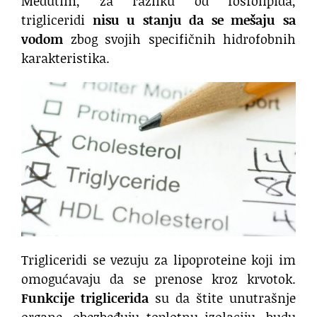
Međutim, za razliku od fosfolipida,
trigliceridi
nisu u stanju da se mešaju sa
vodom
zbog svojih specifičnih hidrofobnih
karakteristika.
Trigliceridi se vezuju za lipoproteine koji im
omogućavaju da se prenose kroz krvotok.
Funkcije triglicerida
su da štite unutrašnje
organe, obezbeđuju toplotnu izolaciju, budu