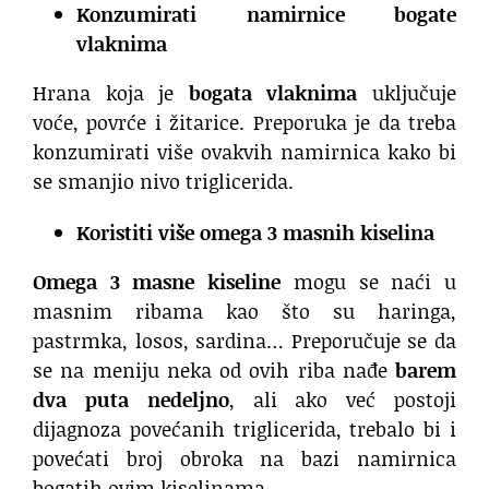
Konzumirati namirnice bogate
vlaknima
Hrana koja je
bogata vlaknima
uključuje
voće, povrće i žitarice. Preporuka je da treba
konzumirati više ovakvih namirnica kako bi
se smanjio nivo triglicerida.
Koristiti više omega 3 masnih kiselina
Omega 3 masne kiseline
mogu se naći u
masnim ribama kao što su haringa,
pastrmka, losos, sardina… Preporučuje se da
se na meniju neka od ovih riba nađe
barem
dva puta nedeljno
, ali ako već postoji
dijagnoza povećanih triglicerida, trebalo bi i
povećati broj obroka na bazi namirnica
bogatih ovim kiselinama.