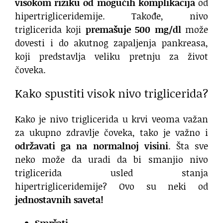
visokom riziku od mogućih komplikacija
od
hipertrigliceridemije. Takođe, nivo
triglicerida koji
premašuje 500 mg/dl
može
dovesti i do akutnog zapaljenja pankreasa,
koji predstavlja veliku pretnju za život
čoveka.
Kako spustiti visok nivo triglicerida?
Kako je nivo triglicerida u krvi veoma važan
za ukupno zdravlje čoveka, tako je važno i
održavati ga na normalnoj visini
. Šta sve
neko može da uradi da bi smanjio nivo
triglicerida usled stanja
hipertrigliceridemije? Ovo su neki od
jednostavnih saveta!
Smršati