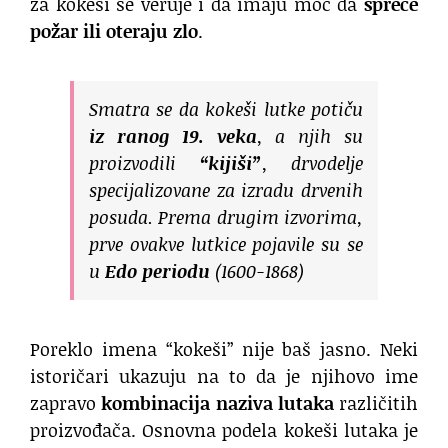
za kokeši se veruje i da imaju moć da
spreče
požar ili oteraju zlo
.
Smatra se da kokeši lutke potiču
iz ranog 19. veka
, a njih su
proizvodili
“kijiši”
, drvodelje
specijalizovane za izradu drvenih
posuda. Prema drugim izvorima,
prve ovakve lutkice pojavile su se
u
Edo periodu
(1600-1868)
Poreklo imena “kokeši” nije baš jasno. Neki
istoričari ukazuju na to da je njihovo ime
zapravo
kombinacija naziva lutaka
različitih
proizvođača. Osnovna podela kokeši lutaka je