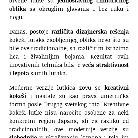
drvene lutke su
jednostavnog cilindričnog
oblika
sa okruglim glavama i bez ruku i
nogu.
Danas, postoje
različita dizajnerska rešenja
kokeši lutaka zaobljenijeg oblika nego što su
bile ove tradicionalne, sa različitim izrazima
lica i živahnijim bojama. Rezultat ovih
inovativnih tehnika bila je
veća atraktivnost
i lepota
samih lutaka.
Moderne verzije lutkica zovu se
kreativni
kokeši
i nastale su kao prava umetnička
forma posle Drugog svetskog rata. Kreativne
kokeši lutke nisu naročito osobene za neki
konkretni region Japana, ali za razliku od
tradicionalnih, ove modernije verzije su
slobodnije
u ukrašavanju kimona i tela im