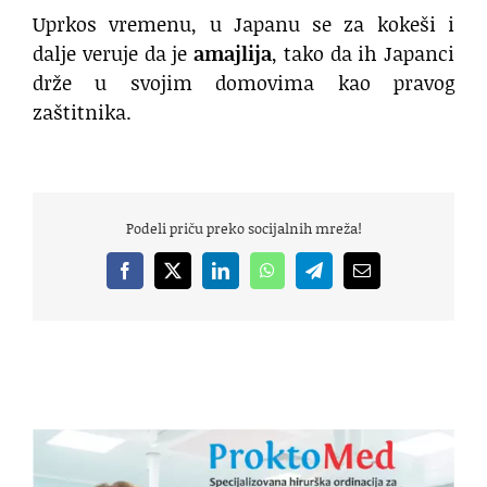
Uprkos vremenu, u Japanu se za kokeši i
dalje veruje da je
amajlija
, tako da ih Japanci
drže u svojim domovima kao pravog
zaštitnika.
Podeli priču preko socijalnih mreža!
Facebook
X
LinkedIn
WhatsApp
Telegram
Email