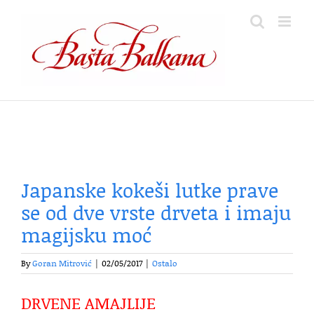
Skip
to
content
Japanske kokeši lutke prave
se od dve vrste drveta i imaju
magijsku moć
By
Goran Mitrović
|
02/05/2017
|
Ostalo
DRVENE AMAJLIJE