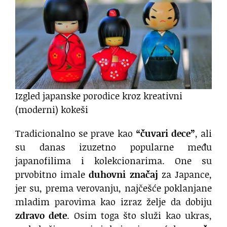
Izgled japanske porodice kroz kreativni
(moderni) kokeši
Tradicionalno se prave kao
“čuvari dece”
, ali
su danas izuzetno popularne među
japanofilima i kolekcionarima. One su
prvobitno imale
duhovni značaj
za Japance,
jer su, prema verovanju, najčešće poklanjane
mladim parovima kao izraz želje da dobiju
zdravo dete
. Osim toga što služi kao ukras,