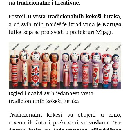
na
tradicionalne i kreativne
.
Postoji
11 vrsta tradicionalnih kokeši lutaka
,
a od svih njih najčešće izrađivana je
Narugo
lutka koja se proizvodi u prefekturi Mijagi.
Izgled i nazivi svih jedanaest vrsta
tradicionalnih kokeši lutaka
Tradicionalni kokeši su obojeni u crno,
crveno ili žuto i prekriveni su
voskom
. Ove