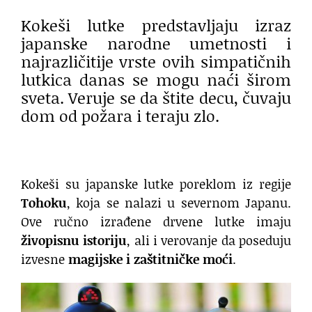
Kokeši lutke predstavljaju izraz
japanske narodne umetnosti i
najrazličitije vrste ovih simpatičnih
lutkica danas se mogu naći širom
sveta. Veruje se da štite decu, čuvaju
dom od požara i teraju zlo.
Kokeši su japanske lutke poreklom iz regije
Tohoku
, koja se nalazi u severnom Japanu.
Ove ručno izrađene drvene lutke imaju
živopisnu istoriju
, ali i verovanje da poseduju
izvesne
magijske i zaštitničke moći
.