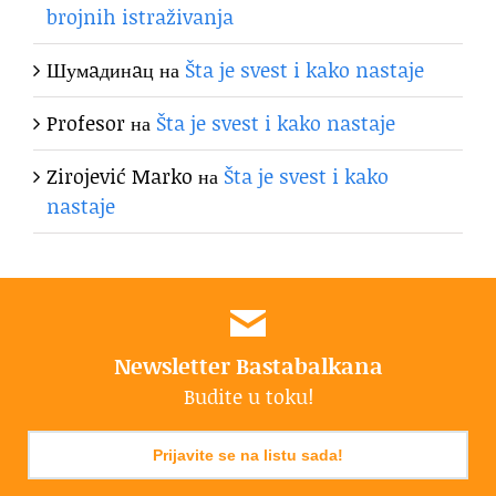
brojnih istraživanja
Шумaдинaц
на
Šta je svest i kako nastaje
Profesor
на
Šta je svest i kako nastaje
Zirojević Marko
на
Šta je svest i kako
nastaje
Newsletter Bastabalkana
Budite u toku!
Prijavite se na listu sada!