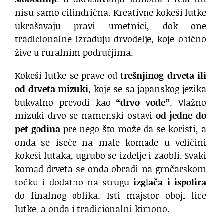
nisu samo cilindrična. Kreativne kokeši lutke
ukrašavaju pravi umetnici, dok one
tradicionalne izrađuju drvodelje, koje obično
žive u ruralnim područjima.
Kokeši lutke se prave od
trešnjinog drveta ili
od drveta mizuki
, koje se sa japanskog jezika
bukvalno prevodi kao
“drvo vode”
. Vlažno
mizuki drvo se namenski ostavi
od jedne do
pet godina
pre nego što može da se koristi, a
onda se iseče na male komade u veličini
kokeši lutaka, ugrubo se izdelje i zaobli. Svaki
komad drveta se onda obradi na grnčarskom
točku i dodatno na strugu
izglača i ispolira
do finalnog oblika. Isti majstor oboji lice
lutke, a onda i tradicionalni kimono.