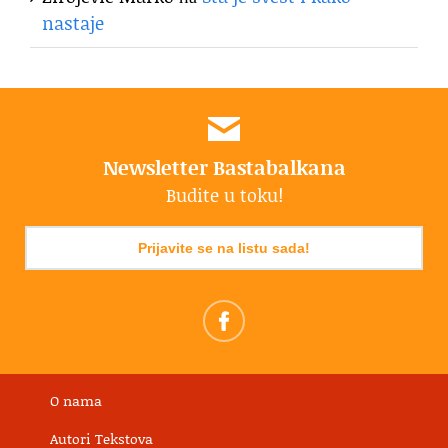
nastaje
Newsletter Bastabalkana
Budite u toku!
Prijavite se na listu sada!
O nama
Autori Tekstova