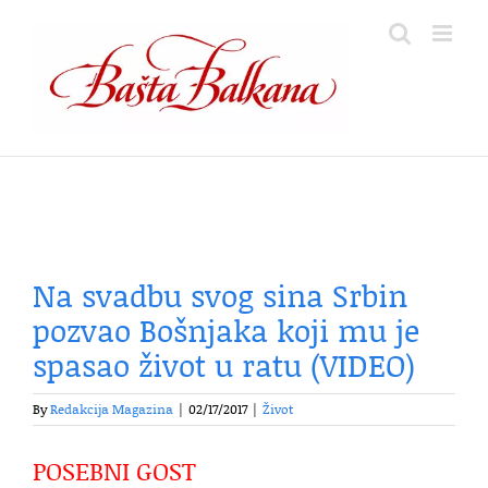
Skip
to
content
Na svadbu svog sina Srbin
pozvao Bošnjaka koji mu je
spasao život u ratu (VIDEO)
By
Redakcija Magazina
|
02/17/2017
|
Život
POSEBNI GOST