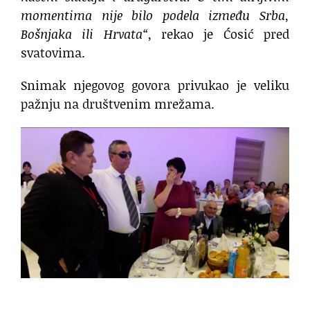
momentima nije bilo podela između Srba,
Bošnjaka ili Hrvata“
, rekao je Ćosić pred
svatovima.
Snimak njegovog govora privukao je veliku
pažnju na društvenim mrežama.