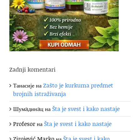
Zadnji komentari
Танасије
на
Zašto je kurkuma predmet
brojnih istraživanja
Шумaдинaц
на
Šta je svest i kako nastaje
Profesor
на
Šta je svest i kako nastaje
Zirojević Marko
на
Šta je svest i kako