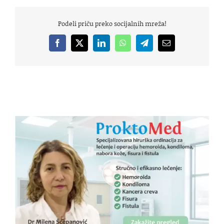
Podeli priču preko socijalnih mreža!
Facebook
X
LinkedIn
WhatsApp
Telegram
Email