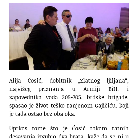
Alija Ćosić, dobitnik „Zlatnog ljiljana“,
najvišeg priznanja u Armiji BiH, i
zapovednika voda 305-705. brdske brigade,
spasao je život teško ranjenom Gajičiću, koji
je tada ostao bez oba oka.
Uprkos tome što je Ćosić tokom ratnih
dešavanja izgubio dva brata, kaže da se ni u