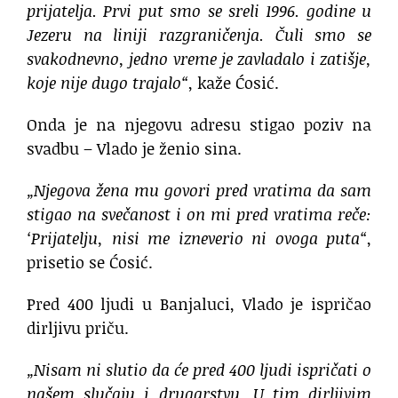
prijatelja. Prvi put smo se sreli 1996. godine u
Jezeru na liniji razgraničenja. Čuli smo se
svakodnevno, jedno vreme je zavladalo i zatišje,
koje nije dugo trajalo“
, kaže Ćosić.
Onda je na njegovu adresu stigao poziv na
svadbu – Vlado je ženio sina.
„Njegova žena mu govori pred vratima da sam
stigao na svečanost i on mi pred vratima reče:
‘Prijatelju, nisi me izneverio ni ovoga puta“
,
prisetio se Ćosić.
Pred 400 ljudi u Banjaluci, Vlado je ispričao
dirljivu priču.
„Nisam ni slutio da će pred 400 ljudi ispričati o
našem slučaju i drugarstvu. U tim dirljivim