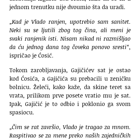
jednom trenutku nije dvoumio šta da uradi.
„Kad je Vlado ranjen, upotrebio sam sanitet.
Neki su se ljutili zbog tog čina, ali meni je
svaki ranjenik isti. Nisam nikad ni razmišljao
da ću jednog dana tog čoveka ponovo sresti“
,
ispričao je Ćosić.
Tokom zarobljavanja, Gajičićev sat je ostao
kod Ćosića, a Gajičića su prebacili u zeničku
bolnicu. Želeći, kako kaže, da skine teret sa
vrata, prilikom prve posete vratio mu je sat.
Ipak, Gajičić je to odbio i poklonio ga svom
spasiocu.
„Čim se rat završio, Vlado je tragao za mnom.
Raspitivao se za mene preko naših zajedničkih