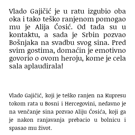
Vlado Gajičić je u ratu izgubio oba
oka i tako teško ranjenom pomogao
mu je Alija Ćosić. Od tada su u
kontaktu, a sada je Srbin pozvao
Bošnjaka na svadbu svog sina. Pred
svim gostima, domaćin je emotivno
govorio o ovom heroju, kome je cela
sala aplaudirala!
Vlado Gajičić, koji je teško ranjen na Kupresu
tokom rata u Bosni i Hercegovini, nedavno je
na venčanje sina pozvao Aliju Ćosića, koji ga
je nakon ranjavanja prebacio u bolnicu i
spasao mu život.