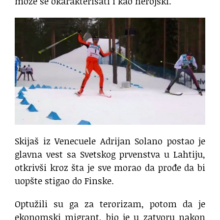
može se okarakterisati i kao herojski.
Skijaš iz Venecuele Adrijan Solano postao je
glavna vest sa Svetskog prvenstva u Lahtiju,
otkrivši kroz šta je sve morao da prođe da bi
uopšte stigao do Finske.
Optužili su ga za terorizam, potom da je
ekonomski migrant, bio je u zatvoru nakon