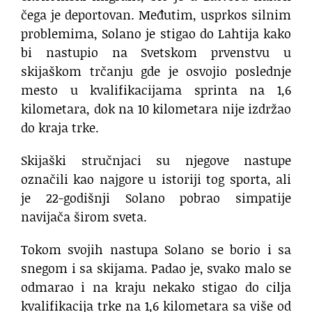
čega je deportovan. Međutim, usprkos silnim
problemima, Solano je stigao do Lahtija kako
bi nastupio na Svetskom prvenstvu u
skijaškom trčanju gde je osvojio poslednje
mesto u kvalifikacijama sprinta na 1,6
kilometara, dok na 10 kilometara nije izdržao
do kraja trke.
Skijaški stručnjaci su njegove nastupe
označili kao najgore u istoriji tog sporta, ali
je 22-godišnji Solano pobrao simpatije
navijača širom sveta.
Tokom svojih nastupa Solano se borio i sa
snegom i sa skijama. Padao je, svako malo se
odmarao i na kraju nekako stigao do cilja
kvalifikacija trke na 1,6 kilometara sa više od