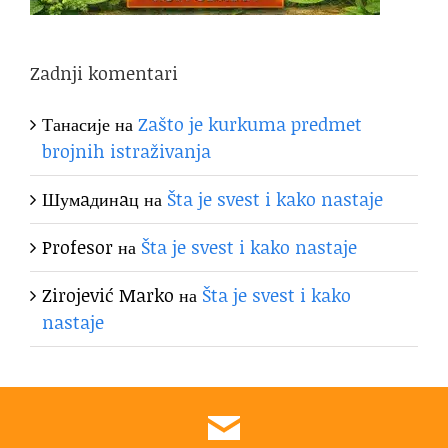
Zadnji komentari
Танасије
на
Zašto je kurkuma predmet
brojnih istraživanja
Шумaдинaц
на
Šta je svest i kako nastaje
Profesor
на
Šta je svest i kako nastaje
Zirojević Marko
на
Šta je svest i kako
nastaje