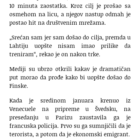
10 minuta zaostatka. Kroz cilj je prošao sa
osmehom na licu, a njegov nastup odmah je
postao hit na društvenim mrežama.
„Srećan sam jer sam došao do cilja, premda u
Lahtiju uopšte nisam imao prilike da
treniram“, rekao je on nakon trke.
Mediji su ubrzo otkrili kakav je dramatičan
put morao da prođe kako bi uopšte došao do
Finske.
Kada je sredinom januara krenuo iz
Venecuele na pripreme u Švedsku, na
presedanju u Parizu zaustavila ga je
francuska policija. Prvo su ga sumnjičili da je
terorista, a potom da je ekonomski emigrant.