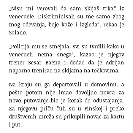
„Nisu mi verovali da sam skijaš trkač iz
Venecuele. Diskriminisali su me samo zbog
mog odevanja, boje kože i izgleda“, rekao je
Solano.
„Policija mu se smejala, svi su tvrdili kako u
Venecueli nema snega“, kazao je njegov
trener Sesar Baena i dodao da je Adrijan
naporno trenirao na skijama na točkovima.
Na kraju su ga deportovali u domovinu, a
pošto potom nije imao dovoljno novca za
novo putovanje bio je korak do odustajanja.
Za njegovu priču čuli su u Finskoj i preko
društvenih mreža su prikupili novac za kartu
i put.