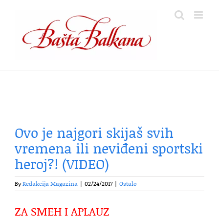
Skip
to
content
Ovo je najgori skijaš svih
vremena ili neviđeni sportski
heroj?! (VIDEO)
By
Redakcija Magazina
|
02/24/2017
|
Ostalo
ZA SMEH I APLAUZ