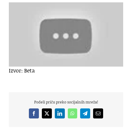
Izvor: Beta
Podeli priču preko socijalnih mreža!
Facebook
X
LinkedIn
WhatsApp
Telegram
Email