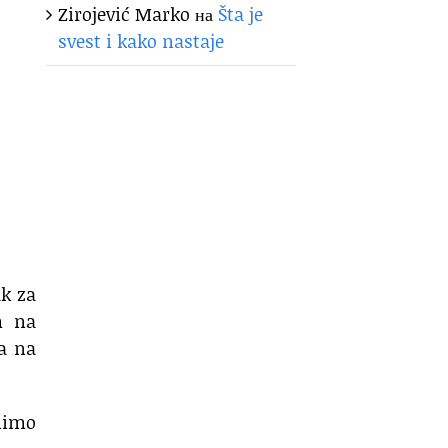
Zirojević Marko
на
Šta je
svest i kako nastaje
k za
m na
a na
nimo