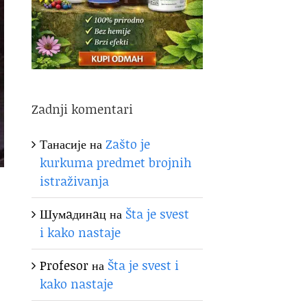
Zadnji komentari
Танасије
на
Zašto je
kurkuma predmet brojnih
istraživanja
Шумaдинaц
на
Šta je svest
i kako nastaje
Profesor
на
Šta je svest i
kako nastaje