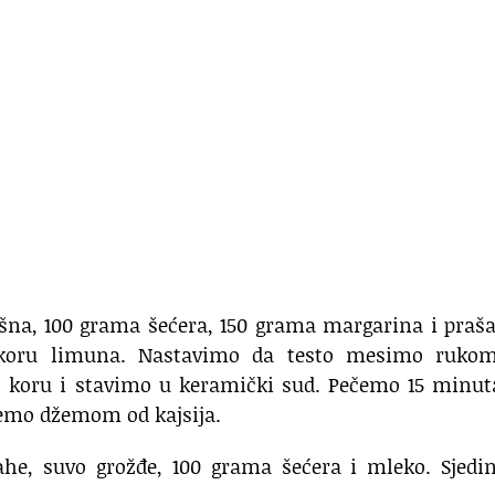
a, 100 grama šećera, 150 grama margarina i praša
 koru limuna. Nastavimo da testo mesimo ruko
o koru i stavimo u keramički sud. Pečemo 15 minut
žemo džemom od kajsija.
ahe, suvo grožđe, 100 grama šećera i mleko. Sjedi