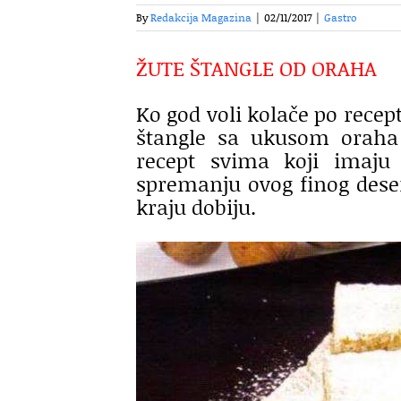
By
Redakcija Magazina
|
02/11/2017
|
Gastro
ŽUTE ŠTANGLE OD ORAHA
Ko god voli kolače po recep
štangle sa ukusom oraha
recept svima koji imaj
spremanju ovog finog deser
kraju dobiju.