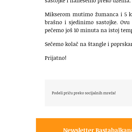
sastojke i nanesemo preko džema.
Mikserom mutimo žumanca i 5 ka
brašno i sjedinimo sastojke. Ov
pečemo još 10 minuta na istoj tem
Sečemo kolač na štangle i poprsk
Prijatno!
Podeli priču preko socijalnih mreža!
Newsletter Bastabalkan