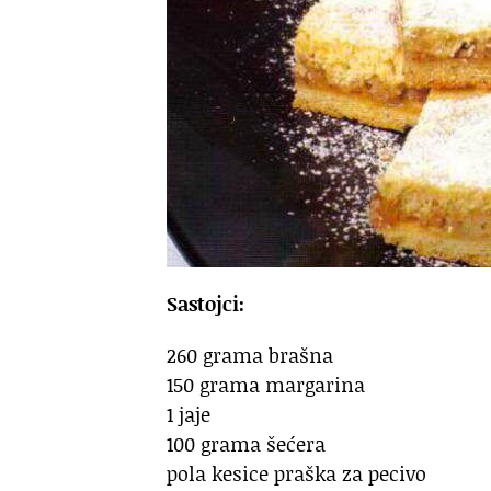
Sastojci:
260 grama brašna
150 grama margarina
1 jaje
100 grama šećera
pola kesice praška za pecivo