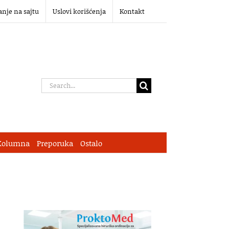
anje na sajtu
Uslovi korišćenja
Kontakt
Search
for:
Kolumna
Preporuka
Ostalo