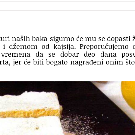
turi naših baka sigurno će mu se dopasti 
 i džemom od kajsija. Preporučujemo o
u vremena da se dobar deo dana posv
ta, jer će biti bogato nagrađeni onim št