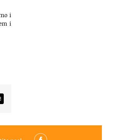
mo i
em i
am
Email