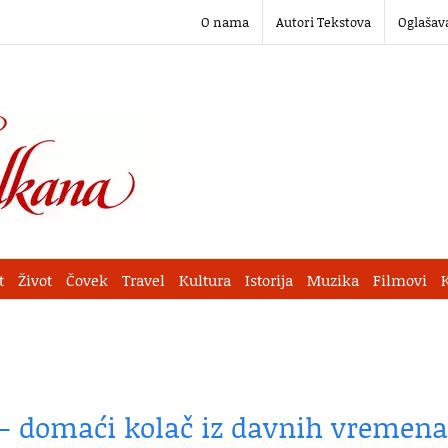
O nama
Autori Tekstova
Oglašav
t
Život
Čovek
Travel
Kultura
Istorija
Muzika
Filmovi
 – domaći kolač iz davnih vremena