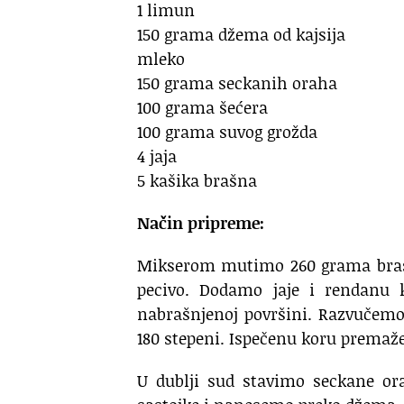
1 limun
150 grama džema od kajsija
mleko
150 grama seckanih oraha
100 grama šećera
100 grama suvog grožda
4 jaja
5 kašika brašna
Način pripreme:
Mikserom mutimo 260 grama brašn
pecivo. Dodamo jaje i rendanu
nabrašnjenoj površini. Razvučem
180 stepeni. Ispečenu koru prema
U dublji sud stavimo seckane or