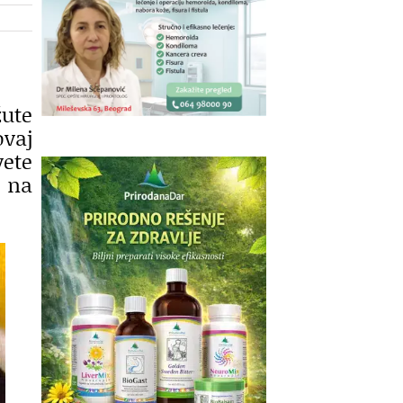
žute
vaj
ete
o na