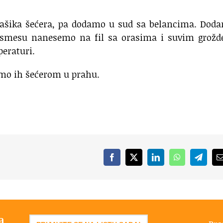
šika šećera, pa dodamo u sud sa belancima. Doda
u smesu nanesemo na fil sa orasima i suvim grožd
peraturi.
amo ih šećerom u prahu.
Facebook
X
LinkedIn
WhatsApp
Telegr
a