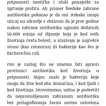
potpunosti neetička i služi ponajviše za
zgrtanje profita. Ali primer Švedske zabrane
antibiotika pokazao je da oni itekako imaju
uticaj na zdravlje s obzirom da je prve godine
nakon zabrane antibiotika uginulo dodatnih
50.000 svinja od dijareje koja je kod ovih
životinja česta bolest, a izazivaju je najčešće
virusi (kao rotavirus) ili bakterije kao što je
Escherichia coli.
Ovo je razlog što ne smemo biti apriori
protivnici antibiotika kod životinja u
potpunosti. Najre, malo je bakterija koje
mogu da žive kod oba domaćina, i kod ljudi i
kod životinja. Istovremeno, važno je podsetiti
da nepromišljenom zabranom antibiotika
bez prilagođavanja farmi novim uslovima