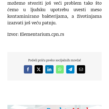
možemo stvoriti još veći problem tako što
ćemo u ljudsku upotrebu uvesti meso
kontaminirano bakterijama, a životinjama
izazvati još veću patnju.
Izvor: Elementarium.cpn.rs
Podeli priču preko socijalnih mreža!
Facebook
X
LinkedIn
WhatsApp
Telegram
Email