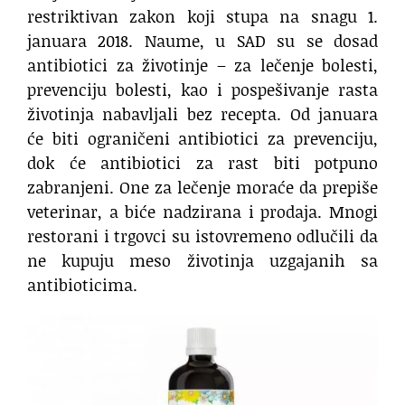
restriktivan zakon koji stupa na snagu 1.
januara 2018. Naume, u SAD su se dosad
antibiotici za životinje – za lečenje bolesti,
prevenciju bolesti, kao i pospešivanje rasta
životinja nabavljali bez recepta. Od januara
će biti ograničeni antibiotici za prevenciju,
dok će antibiotici za rast biti potpuno
zabranjeni. One za lečenje moraće da prepiše
veterinar, a biće nadzirana i prodaja. Mnogi
restorani i trgovci su istovremeno odlučili da
ne kupuju meso životinja uzgajanih sa
antibioticima.