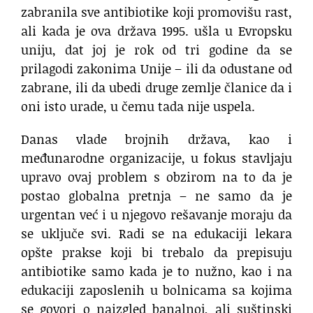
zabranila sve antibiotike koji promovišu rast,
ali kada je ova država 1995. ušla u Evropsku
uniju, dat joj je rok od tri godine da se
prilagodi zakonima Unije – ili da odustane od
zabrane, ili da ubedi druge zemlje članice da i
oni isto urade, u čemu tada nije uspela.
Danas vlade brojnih država, kao i
međunarodne organizacije, u fokus stavljaju
upravo ovaj problem s obzirom na to da je
postao globalna pretnja – ne samo da je
urgentan već i u njegovo rešavanje moraju da
se uključe svi. Radi se na edukaciji lekara
opšte prakse koji bi trebalo da prepisuju
antibiotike samo kada je to nužno, kao i na
edukaciji zaposlenih u bolnicama sa kojima
se govori o naizgled banalnoj, ali suštinski