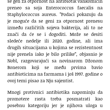
se gen za otpornost na antibiotik vankomicin
preneo sa soja Enterococcus faecalis na
Staphylococcus aureus. ”Podaci pokazuju da
je moguće da se geni za otpornost prenesu
između različitih sojeva bakterija, ali to ne
znači da će se i dogoditi. Može se desiti
sledeće nedelje ili 2020. godine, ali ima
drugih situacijama u kojima se rezistentnost
nije prenela iako je bilo prilike”, objasnio je
Nobl, razgovarajući sa novinarom Džonom
Bonerom koji se među prvima bavio
antibioticima na farmama i još 1997. godine o
ovoj temi pisao za Nju sajentist.
Mnogi protivnici antibiotika napominju da
promotere rasta treba posmatrati kao
posebnu kategoriju jer je njihova uloga u