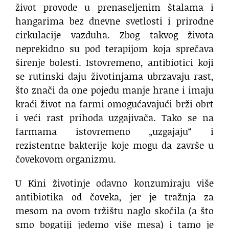
život provode u prenaseljenim štalama i
hangarima bez dnevne svetlosti i prirodne
cirkulacije vazduha. Zbog takvog života
neprekidno su pod terapijom koja sprečava
širenje bolesti. Istovremeno, antibiotici koji
se rutinski daju životinjama ubrzavaju rast,
što znači da one pojedu manje hrane i imaju
kraći život na farmi omogućavajući brži obrt
i veći rast prihoda uzgajivača. Tako se na
farmama istovremeno „uzgajaju“ i
rezistentne bakterije koje mogu da završe u
čovekovom organizmu.
U Kini životinje odavno konzumiraju više
antibiotika od čoveka, jer je tražnja za
mesom na ovom tržištu naglo skočila (a što
smo bogatiji jedemo više mesa) i tamo je