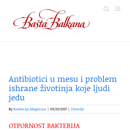
Skip
to
content
Antibiotici u mesu i problem
ishrane životinja koje ljudi
jedu
By
Redakcija Magazina
|
03/23/2017
|
Zdravlje
OTPORNOST BAKTERIJA