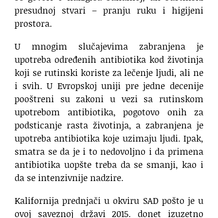
presudnoj stvari – pranju ruku i higijeni
prostora.
U mnogim slučajevima zabranjena je
upotreba određenih antibiotika kod životinja
koji se rutinski koriste za lečenje ljudi, ali ne
i svih. U Evropskoj uniji pre jedne decenije
pooštreni su zakoni u vezi sa rutinskom
upotrebom antibiotika, pogotovo onih za
podsticanje rasta životinja, a zabranjena je
upotreba antibiotika koje uzimaju ljudi. Ipak,
smatra se da je i to nedovoljno i da primena
antibiotika uopšte treba da se smanji, kao i
da se intenzivnije nadzire.
Kalifornija prednjači u okviru SAD pošto je u
ovoj saveznoj državi 2015. donet izuzetno