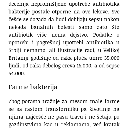
decenija nepromišljene upotrebe antibiotika
bakterije postale otporne na ove lekove. Sve
češće se događa da ljudi dobijaju sepsu nakon
nekada banalnih bolesti samo zato što
antibiotik više nema dejstvo. Podatke o
upotrebi i pogrešnoj upotrebi antibiotika u
Srbiji nemamo, ali ilustracije radi, u Velikoj
Britaniji godišnje od raka pluća umre 35.000
ljudi, od raka debelog creva 16.000, a od sepse
44.000.
Farme bakterija
Zbog porasta tražnje za mesom male farme
se sa rastom transformišu pa životinje na
njima najčešće ne pasu travu i ne šetaju po
gazdinstvima kao u reklamama, već kratak