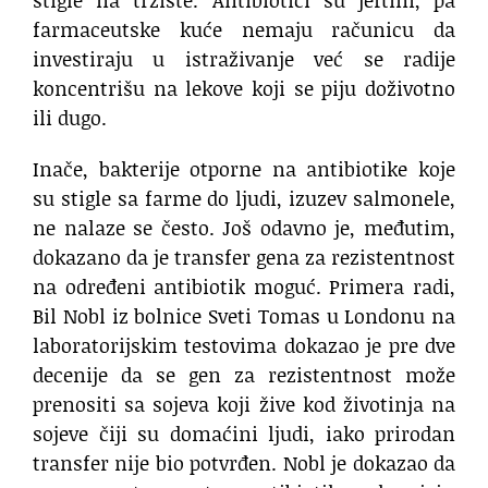
farmaceutske kuće nemaju računicu da
investiraju u istraživanje već se radije
koncentrišu na lekove koji se piju doživotno
ili dugo.
Inače, bakterije otporne na antibiotike koje
su stigle sa farme do ljudi, izuzev salmonele,
ne nalaze se često. Još odavno je, međutim,
dokazano da je transfer gena za rezistentnost
na određeni antibiotik moguć. Primera radi,
Bil Nobl iz bolnice Sveti Tomas u Londonu na
laboratorijskim testovima dokazao je pre dve
decenije da se gen za rezistentnost može
prenositi sa sojeva koji žive kod životinja na
sojeve čiji su domaćini ljudi, iako prirodan
transfer nije bio potvrđen. Nobl je dokazao da