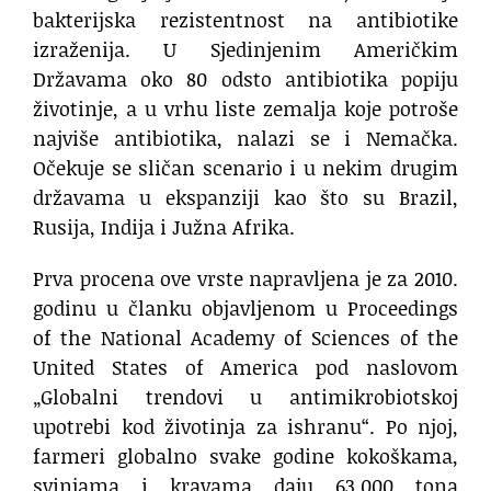
bakterijska rezistentnost na antibiotike
izraženija. U Sjedinjenim Američkim
Državama oko 80 odsto antibiotika popiju
životinje, a u vrhu liste zemalja koje potroše
najviše antibiotika, nalazi se i Nemačka.
Očekuje se sličan scenario i u nekim drugim
državama u ekspanziji kao što su Brazil,
Rusija, Indija i Južna Afrika.
Prva procena ove vrste napravljena je za 2010.
godinu u članku objavljenom u Proceedings
of the National Academy of Sciences of the
United States of America pod naslovom
„Globalni trendovi u antimikrobiotskoj
upotrebi kod životinja za ishranu“. Po njoj,
farmeri globalno svake godine kokoškama,
svinjama i kravama daju 63.000 tona