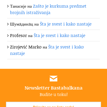
Танасије
на
Zašto je kurkuma predmet
brojnih istraživanja
Шумaдинaц
на
Šta je svest i kako nastaje
Profesor
на
Šta je svest i kako nastaje
Zirojević Marko
на
Šta je svest i kako
nastaje
Newsletter Bastabalkana
Budite u toku!
Prijavite se na listu sada!