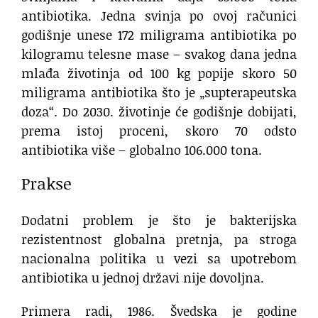
antibiotika. Jedna svinja po ovoj računici
godišnje unese 172 miligrama antibiotika po
kilogramu telesne mase – svakog dana jedna
mlađa životinja od 100 kg popije skoro 50
miligrama antibiotika što je „supterapeutska
doza“. Do 2030. životinje će godišnje dobijati,
prema istoj proceni, skoro 70 odsto
antibiotika više – globalno 106.000 tona.
Prakse
Dodatni problem je što je bakterijska
rezistentnost globalna pretnja, pa stroga
nacionalna politika u vezi sa upotrebom
antibiotika u jednoj državi nije dovoljna.
Primera radi, 1986. Švedska je godine