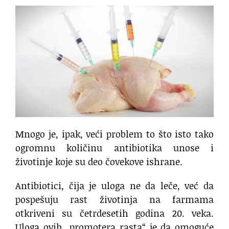
Mnogo je, ipak, veći problem to što isto tako
ogromnu količinu antibiotika unose i
životinje koje su deo čovekove ishrane.
Antibiotici, čija je uloga ne da leče, već da
pospešuju rast životinja na farmama
otkriveni su četrdesetih godina 20. veka.
Uloga ovih „promotera rasta“ je da omoguće