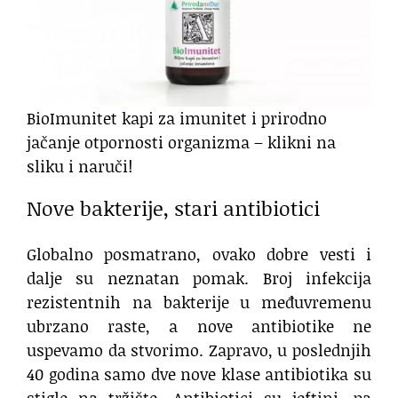
BioImunitet kapi za imunitet i prirodno
jačanje otpornosti organizma – klikni na
sliku i naruči!
Nove bakterije, stari antibiotici
Globalno posmatrano, ovako dobre vesti i
dalje su neznatan pomak. Broj infekcija
rezistentnih na bakterije u međuvremenu
ubrzano raste, a nove antibiotike ne
uspevamo da stvorimo. Zapravo, u poslednjih
40 godina samo dve nove klase antibiotika su
stigle na tržište. Antibiotici su jeftini, pa