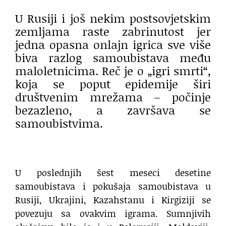
U Rusiji i još nekim postsovjetskim
zemljama raste zabrinutost jer
jedna opasna onlajn igrica sve više
biva razlog samoubistava među
maloletnicima. Reč je o „igri smrti“,
koja se poput epidemije širi
društvenim mrežama – počinje
bezazleno, a završava se
samoubistvima.
U poslednjih šest meseci desetine
samoubistava i pokušaja samoubistava u
Rusiji, Ukrajini, Kazahstanu i Kirgiziji se
povezuju sa ovakvim igrama. Sumnjivih