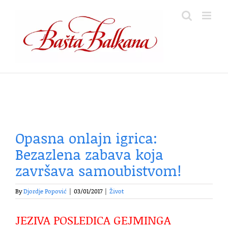
Skip
to
content
Opasna onlajn igrica:
Bezazlena zabava koja
završava samoubistvom!
By
Djordje Popović
|
03/01/2017
|
Život
JEZIVA POSLEDICA GEJMINGA