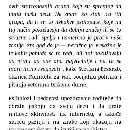
ovih smrtonosnih grupa koje su spremne da
ubiju našu decu. Ne znam ko stoji iza tih
grupa, da li su to nekakve psihopate, koje na
taj način pokušavaju da dobiju značaj ili se to
stvarno radi spolja i usmereno je protiv naše
zemlje. Šta god da je — nevažno je. Nevažno je
iz kojih pobuda se to radi, ali oni pokušavaju
da otmu od nas ono najvrednije i na to se
mora hitno reagovati“
, kaže Svetlana Besarab,
članica Komiteta za rad, socijalnu politiku i
pitanja veterana Državne dume.
Psiholozi i pedagozi upozoravaju roditelje da
obrate pažnju na svoju decu i da prate
njihove aktivnosti na internetu, a takođe
skreću pažnju i na znake koji ukazuju na
spremnost deteta da izvrši samoubistvo.