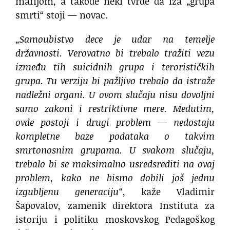
mafijom, a takođe neki tvrde da iza „grupa
smrti“ stoji — novac.
„Samoubistvo dece je udar na temelje
državnosti. Verovatno bi trebalo tražiti vezu
između tih suicidnih grupa i terorističkih
grupa. Tu verziju bi pažljivo trebalo da istraže
nadležni organi. U ovom slučaju nisu dovoljni
samo zakoni i restriktivne mere. Međutim,
ovde postoji i drugi problem — nedostaju
kompletne baze podataka o takvim
smrtonosnim grupama. U svakom slučaju,
trebalo bi se maksimalno usredsrediti na ovaj
problem, kako ne bismo dobili još jednu
izgubljenu generaciju“
, kaže Vladimir
Šapovalov, zamenik direktora Instituta za
istoriju i politiku moskovskog Pedagoškog