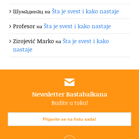
Шумaдинaц
на
Šta je svest i kako nastaje
Profesor
на
Šta je svest i kako nastaje
Zirojević Marko
на
Šta je svest i kako
nastaje
Newsletter Bastabalkana
Budite u toku!
Prijavite se na listu sada!