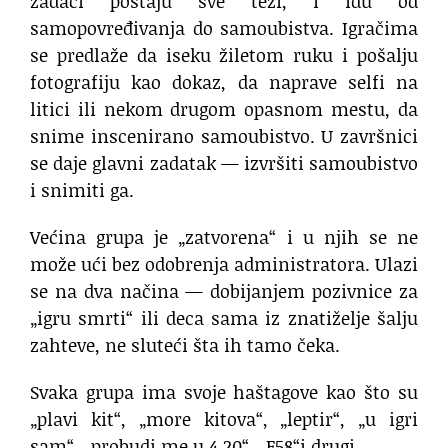
zadaci postaju sve teži, i idu od
samopovređivanja do samoubistva. Igračima
se predlaže da iseku žiletom ruku i pošalju
fotografiju kao dokaz, da naprave selfi na
litici ili nekom drugom opasnom mestu, da
snime inscenirano samoubistvo. U završnici
se daje glavni zadatak — izvršiti samoubistvo
i snimiti ga.
Većina grupa je „zatvorena“ i u njih se ne
može ući bez odobrenja administratora. Ulazi
se na dva načina — dobijanjem pozivnice za
„igru smrti“ ili deca sama iz znatiželje šalju
zahteve, ne sluteći šta ih tamo čeka.
Svaka grupa ima svoje haštagove kao što su
„plavi kit“, „more kitova“, „leptir“, „u igri
sam“, „probudi me u 4.20“, „F58“i drugi.