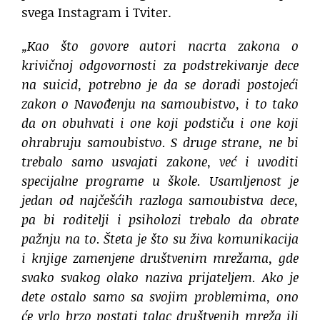
svega Instagram i Tviter.
„Kao što govore autori nacrta zakona o
krivičnoj odgovornosti za podstrekivanje dece
na suicid, potrebno je da se doradi postojeći
zakon o Navođenju na samoubistvo, i to tako
da on obuhvati i one koji podstiču i one koji
ohrabruju samoubistvo. S druge strane, ne bi
trebalo samo usvajati zakone, već i uvoditi
specijalne programe u škole. Usamljenost je
jedan od najčešćih razloga samoubistva dece,
pa bi roditelji i psiholozi trebalo da obrate
pažnju na to. Šteta je što su živa komunikacija
i knjige zamenjene društvenim mrežama, gde
svako svakog olako naziva prijateljem. Ako je
dete ostalo samo sa svojim problemima, ono
će vrlo brzo postati talac društvenih mreža ili