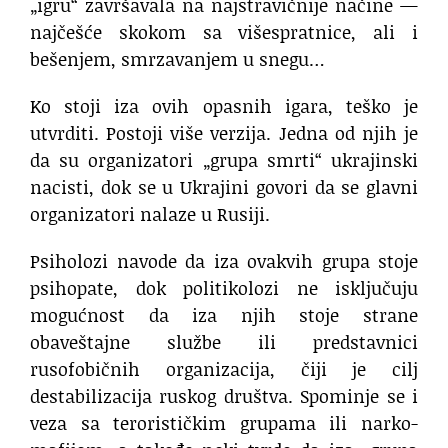
„igru“ završavala na najstravičnije načine —
najčešće skokom sa višespratnice, ali i
bešenjem, smrzavanjem u snegu…
Ko stoji iza ovih opasnih igara, teško je
utvrditi. Postoji više verzija. Jedna od njih je
da su organizatori „grupa smrti“ ukrajinski
nacisti, dok se u Ukrajini govori da se glavni
organizatori nalaze u Rusiji.
Psiholozi navode da iza ovakvih grupa stoje
psihopate, dok politikolozi ne isključuju
mogućnost da iza njih stoje strane
obaveštajne službe ili predstavnici
rusofobičnih organizacija, čiji je cilj
destabilizacija ruskog društva. Spominje se i
veza sa terorističkim grupama ili narko-