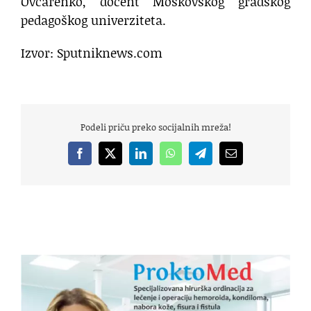
Ovčarenko, docent Moskovskog gradskog
pedagoškog univerziteta.
Izvor: Sputniknews.com
Podeli priču preko socijalnih mreža!
Facebook
X
LinkedIn
WhatsApp
Telegram
Email