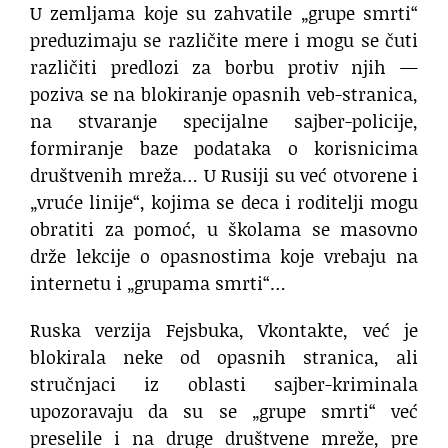
U zemljama koje su zahvatile „grupe smrti“
preduzimaju se različite mere i mogu se čuti
različiti predlozi za borbu protiv njih —
poziva se na blokiranje opasnih veb-stranica,
na stvaranje specijalne sajber-policije,
formiranje baze podataka o korisnicima
društvenih mreža… U Rusiji su već otvorene i
„vruće linije“, kojima se deca i roditelji mogu
obratiti za pomoć, u školama se masovno
drže lekcije o opasnostima koje vrebaju na
internetu i „grupama smrti“…
Ruska verzija Fejsbuka, Vkontakte, već je
blokirala neke od opasnih stranica, ali
stručnjaci iz oblasti sajber-kriminala
upozoravaju da su se „grupe smrti“ već
preselile i na druge društvene mreže, pre