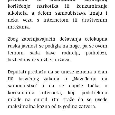
korišćenje narkotika ili konzumiranje
alkohola, a delom samoubistava imaju i
neku vezu s internetom ili društvenim
mrežama.
Zbog zabrinjavajućih dešavanja celokupna
ruska javnost se podigla na noge, pa se ovom
temom sada bave roditelji, psiholozi,
bezbednosne službe i država.
Deputati predlažu da se unese izmena u član
110 krivičnog zakona o „Navođenju na
samoubistvo“ i da se dopiše tačka o
korisnicima interneta, koji podstrekuju
mlade na suicid. Oni traže da se uvede
maksimalna kazna od 15 godina zatvora.