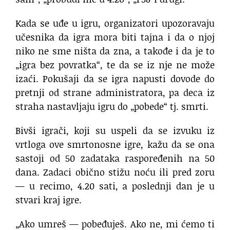
Kada se uđe u igru, organizatori upozoravaju
učesnika da igra mora biti tajna i da o njoj
niko ne sme ništa da zna, a takođe i da je to
„igra bez povratka“, te da se iz nje ne može
izaći. Pokušaji da se igra napusti dovode do
pretnji od strane administratora, pa deca iz
straha nastavljaju igru do „pobede“ tj. smrti.
Bivši igrači, koji su uspeli da se izvuku iz
vrtloga ove smrtonosne igre, kažu da se ona
sastoji od 50 zadataka raspoređenih na 50
dana. Zadaci obično stižu noću ili pred zoru
— u recimo, 4.20 sati, a poslednji dan je u
stvari kraj igre.
„Ako umreš — pobeđuješ. Ako ne, mi ćemo ti