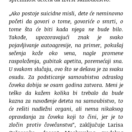
„Ako postoje suicidne misli, dete će neminovno
početi da govori o tome, govoriće o smrti, o
tome šta će biti kada njega ne bude bilo.
Takođe, upozoravajući znak je svako
pojavljivanje autoagresije, na primer, pokušaj
sečenja kože oko vena, nagle promene
raspoloženja, gubitak apetita, poremećaji sna.
U svakom slučaju, ovo što se dešava je za svaku
osudu. Za podsticanje samoubistva odraslog
čoveka dobija se osam godina zatvora. Meni je
teško da kažem kolika bi trebalo da bude
kazna za navođenje deteta na samoubistvo, to
će rešiti nadležni organi, ali nema nikakvog
opravdanja za čoveka koji to čini, jer je to
zločin protiv čovečanstva
“, zaključuje Larisa