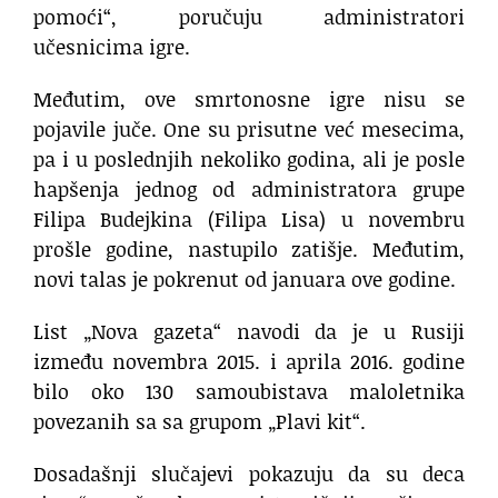
pomoći“, poručuju administratori
učesnicima igre.
Međutim, ove smrtonosne igre nisu se
pojavile juče. One su prisutne već mesecima,
pa i u poslednjih nekoliko godina, ali je posle
hapšenja jednog od administratora grupe
Filipa Budejkina (Filipa Lisa) u novembru
prošle godine, nastupilo zatišje. Međutim,
novi talas je pokrenut od januara ove godine.
List „Nova gazeta“ navodi da je u Rusiji
između novembra 2015. i aprila 2016. godine
bilo oko 130 samoubistava maloletnika
povezanih sa sa grupom „Plavi kit“.
Dosadašnji slučajevi pokazuju da su deca