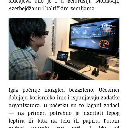
slučajeva bilo je i u Belorusiji, Moldaviji,
Azerbejdžanu i baltičkim zemljama.
Igra počinje naizgled bezazleno. Učesnici
dobijaju korisničko ime i ispunjavaju zadatke
organizatora. U početku su to lagani zadaci
— na primer, potrebno je nacrtati lepog
leptira ili kita na telu ili papiru. Potom