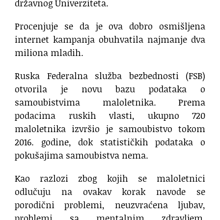
državnog Univerziteta.
Procenjuje se da je ova dobro osmišljena
internet kampanja obuhvatila najmanje dva
miliona mladih.
Ruska Federalna služba bezbednosti (FSB)
otvorila je novu bazu podataka o
samoubistvima maloletnika. Prema
podacima ruskih vlasti, ukupno 720
maloletnika izvršio je samoubistvo tokom
2016. godine, dok statističkih podataka o
pokušajima samoubistva nema.
Kao razlozi zbog kojih se maloletnici
odlučuju na ovakav korak navode se
porodični problemi, neuzvraćena ljubav,
problemi sa mentalnim zdravljem,