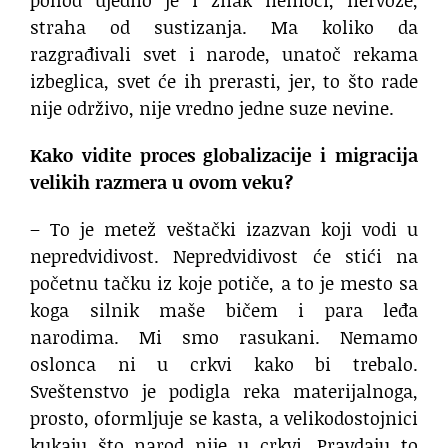
straha od sustizanja. Ma koliko da
razgrađivali svet i narode, unatoč rekama
izbeglica, svet će ih prerasti, jer, to što rade
nije održivo, nije vredno jedne suze nevine.
Kako vidite proces globalizacije i migracija
velikih razmera u ovom veku?
– To je metež veštački izazvan koji vodi u
nepredvidivost. Nepredvidivost će stići na
početnu tačku iz koje potiče, a to je mesto sa
koga silnik maše bičem i para leđa
narodima. Mi smo rasukani. Nemamo
oslonca ni u crkvi kako bi trebalo.
Sveštenstvo je podigla reka materijalnoga,
prosto, oformljuje se kasta, a velikodostojnici
kukaju što narod nije u crkvi. Pravdaju to