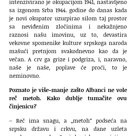
intenzivirano je okupacijom 1941, nastavljeno
sa izgonom Srba 1944. godine do danas kada
je novi okupator uzurpirao silom taj prostor
sa neviđenim zločinima i nekažnjeno
raznosi našu imovinu, uz to, devastira
vekovne spomenike kulture srpskoga naroda
mašući pretnjom svakodnevno kao da je
večan. A crv ga grize i podgriza, i, naravno,
naše je naše, poplave će proći, to je
neminovno.
Poznato je više-manje zašto Albanci ne vole
reč metoh. Kako dublje tumačite ovu
činjenicu?
– Reč ima snagu, a „metoh“ podseća na
srpsku državu i crkvu, na dane uzleta