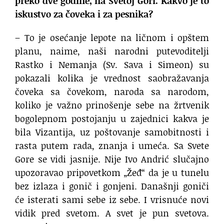
preko dve godine, na Svetoj Gori. Kakvo je to
iskustvo za čoveka i za pesnika?
– To je osećanje lepote na ličnom i opštem
planu, naime, naši narodni putevoditelji
Rastko i Nemanja (Sv. Sava i Simeon) su
pokazali kolika je vrednost saobražavanja
čoveka sa čovekom, naroda sa narodom,
koliko je važno prinošenje sebe na žrtvenik
bogolepnom postojanju u zajednici kakva je
bila Vizantija, uz poštovanje samobitnosti i
rasta putem rada, znanja i umeća. Sa Svete
Gore se vidi jasnije. Nije Ivo Andrić slučajno
upozoravao pripovetkom „Žeđ“ da je u tunelu
bez izlaza i gonič i gonjeni. Današnji goniči
će isterati sami sebe iz sebe. I vrisnuće novi
vidik pred svetom. A svet je pun svetova.