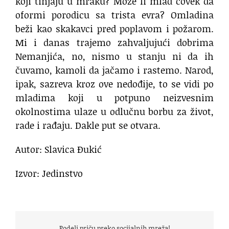
koji tinjaju u mraku? Može li mlad čovek da
oformi porodicu sa trista evra? Omladina
beži kao skakavci pred poplavom i požarom.
Mi i danas trajemo zahvaljujući dobrima
Nemanjića, no, nismo u stanju ni da ih
čuvamo, kamoli da jačamo i rastemo. Narod,
ipak, sazreva kroz ove nedođije, to se vidi po
mladima koji u potpuno neizvesnim
okolnostima ulaze u odlučnu borbu za život,
rade i rađaju. Dakle put se otvara.
Autor: Slavica Đukić
Izvor: Jedinstvo
Podeli priču preko socijalnih mreža!