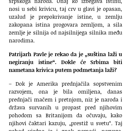
srpskoga naroda. Onaj ko izbegava istinu,
nosi u sebi krivicu, taj crv u glavi je opasan,
uzalud je prepokrivanje istine, u zemlju
zakopana istina progovara zemljom, a sila
zemlje je silnija od najsilnijega silnika među
narodima.
Patrijarh Pavle je rekao da je „suština laži u
negiranju istine“. Dokle će Srbima biti
nametana krivica putem podmetanja laži?
– Dok je Amerika prednjačila sopstvenim
razvojem, ona je bila omiljena, danas
prednjači mačem i pretnjom, niz je naroda i
država survanih u propast pred njihovim
pohodom sa Britanijom da očuvaju, kako
njihovi čaktari kazuju, „prestiž u svetu“. Taj
pohod ujedno je i znak nemoći, nervoze,