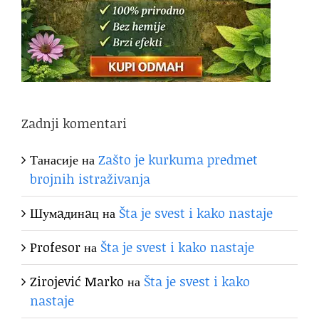
Zadnji komentari
Танасије
на
Zašto je kurkuma predmet
brojnih istraživanja
Шумaдинaц
на
Šta je svest i kako nastaje
Profesor
на
Šta je svest i kako nastaje
Zirojević Marko
на
Šta je svest i kako
nastaje