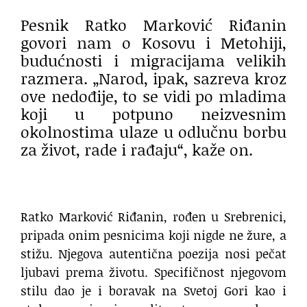
Pesnik Ratko Marković Riđanin
govori nam o Kosovu i Metohiji,
budućnosti i migracijama velikih
razmera. „Narod, ipak, sazreva kroz
ove nedođije, to se vidi po mladima
koji u potpuno neizvesnim
okolnostima ulaze u odlučnu borbu
za život, rade i rađaju“, kaže on.
Ratko Marković Riđanin, rođen u Srebrenici,
pripada onim pesnicima koji nigde ne žure, a
stižu. Njegova autentična poezija nosi pečat
ljubavi prema životu. Specifičnost njegovom
stilu dao je i boravak na Svetoj Gori kao i