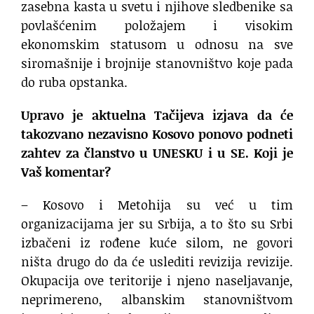
zasebna kasta u svetu i njihove sledbenike sa
povlašćenim položajem i visokim
ekonomskim statusom u odnosu na sve
siromašnije i brojnije stanovništvo koje pada
do ruba opstanka.
Upravo je aktuelna Tačijeva izjava da će
takozvano nezavisno Kosovo ponovo podneti
zahtev za članstvo u UNESKU i u SE. Koji je
Vaš komentar?
– Kosovo i Metohija su već u tim
organizacijama jer su Srbija, a to što su Srbi
izbačeni iz rođene kuće silom, ne govori
ništa drugo do da će uslediti revizija revizije.
Okupacija ove teritorije i njeno naseljavanje,
neprimereno, albanskim stanovništvom