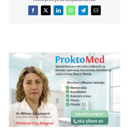
Facebook
X
LinkedIn
WhatsApp
Telegram
Email