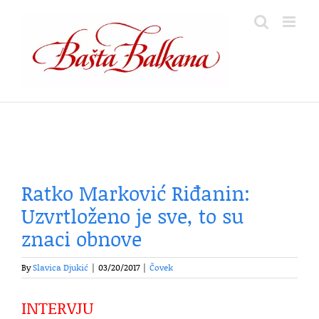
Skip
to
content
Ratko Marković Riđanin:
Uzvrtloženo je sve, to su
znaci obnove
By
Slavica Djukić
|
03/20/2017
|
Čovek
INTERVJU