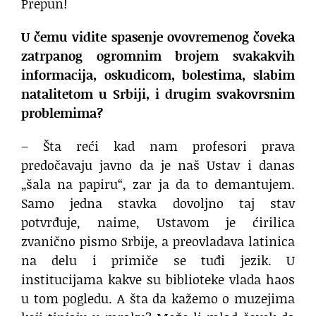
Prepun!
U čemu vidite spasenje ovovremenog čoveka
zatrpanog ogromnim brojem svakakvih
informacija, oskudicom, bolestima, slabim
natalitetom u Srbiji, i drugim svakovrsnim
problemima?
– Šta reći kad nam profesori prava
predočavaju javno da je naš Ustav i danas
„šala na papiru“, zar ja da to demantujem.
Samo jedna stavka dovoljno taj stav
potvrđuje, naime, Ustavom je ćirilica
zvanično pismo Srbije, a preovladava latinica
na delu i primiče se tuđi jezik. U
institucijama kakve su biblioteke vlada haos
u tom pogledu. A šta da kažemo o muzejima