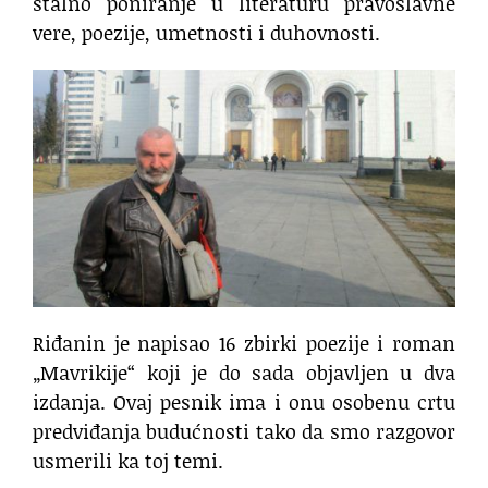
stalno poniranje u literaturu pravoslavne
vere, poezije, umetnosti i duhovnosti.
Riđanin je napisao 16 zbirki poezije i roman
„Mavrikije“ koji je do sada objavljen u dva
izdanja. Ovaj pesnik ima i onu osobenu crtu
predviđanja budućnosti tako da smo razgovor
usmerili ka toj temi.