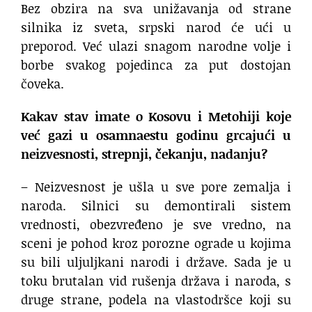
Bez obzira na sva unižavanja od strane
silnika iz sveta, srpski narod će ući u
preporod. Već ulazi snagom narodne volje i
borbe svakog pojedinca za put dostojan
čoveka.
Kakav stav imate o Kosovu i Metohiji koje
već gazi u osamnaestu godinu grcajući u
neizvesnosti, strepnji, čekanju, nadanju?
– Neizvesnost je ušla u sve pore zemalja i
naroda. Silnici su demontirali sistem
vrednosti, obezvređeno je sve vredno, na
sceni je pohod kroz porozne ograde u kojima
su bili uljuljkani narodi i države. Sada je u
toku brutalan vid rušenja država i naroda, s
druge strane, podela na vlastodršce koji su