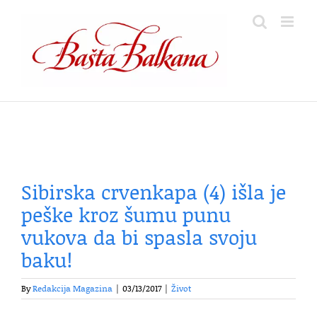
Skip
to
content
Sibirska crvenkapa (4) išla je
peške kroz šumu punu
vukova da bi spasla svoju
baku!
By
Redakcija Magazina
|
03/13/2017
|
Život