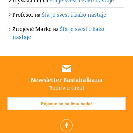
Шумaдинaц
на
Šta je svest i kako nastaje
Profesor
на
Šta je svest i kako nastaje
Zirojević Marko
на
Šta je svest i kako
nastaje
Newsletter Bastabalkana
Budite u toku!
Prijavite se na listu sada!