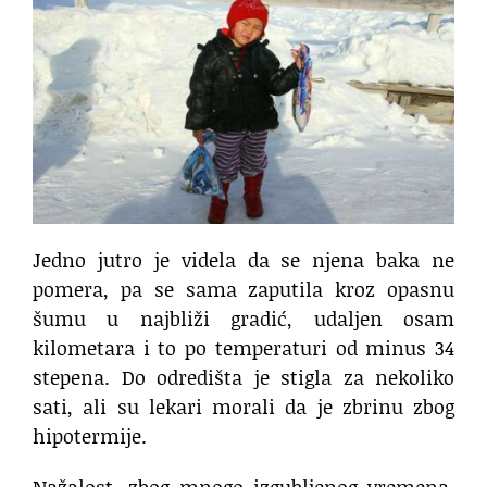
Jedno jutro je videla da se njena baka ne
pomera, pa se sama zaputila kroz opasnu
šumu u najbliži gradić, udaljen osam
kilometara i to po temperaturi od minus 34
stepena. Do odredišta je stigla za nekoliko
sati, ali su lekari morali da je zbrinu zbog
hipotermije.
Nažalost, zbog mnogo izgubljenog vremena,