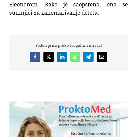
Eleonorom. Kako je saopšteno, ona se
sumnjiči za zanemarivanje deteta.
Podeli priču preko socijalnih mreža!
Facebook
X
LinkedIn
WhatsApp
Telegram
Email