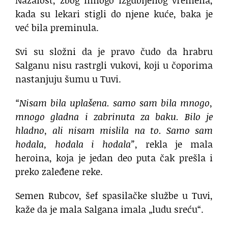
kada su lekari stigli do njene kuće, baka je
već bila preminula.
Svi su složni da je pravo čudo da hrabru
Salganu nisu rastrgli vukovi, koji u čoporima
nastanjuju šumu u Tuvi.
“Nisam bila uplašena. samo sam bila mnogo,
mnogo gladna i zabrinuta za baku. Bilo je
hladno, ali nisam mislila na to. Samo sam
hodala, hodala i hodala”
, rekla je mala
heroina, koja je jedan deo puta čak prešla i
preko zaleđene reke.
Semen Rubcov, šef spasilačke službe u Tuvi,
kaže da je mala Salgana imala „ludu sreću“.