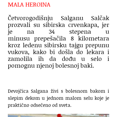
MALA HEROINA
Četvorogodišnju Salganu Salčak
prozvali su sibirska crvenkapa, jer
je na 34 stepena u
minusu prepešačila 8 kilometara
kroz ledenu sibirsku tajgu prepunu
vukova, kako bi došla do lekara i
zamolila ih da dođu u selo i
pomognu njenoj bolesnoj baki.
Devojčica Salgana živi s bolesnom bakom i
slepim dekom u jednom malom selu koje je
praktično odsečeno od sveta.