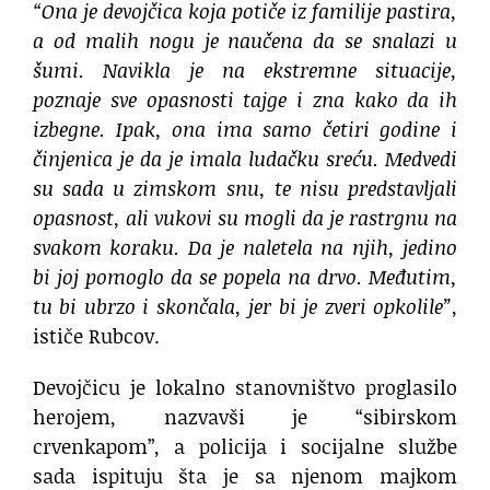
“Ona je devojčica koja potiče iz familije pastira,
a od malih nogu je naučena da se snalazi u
šumi. Navikla je na ekstremne situacije,
poznaje sve opasnosti tajge i zna kako da ih
izbegne. Ipak, ona ima samo četiri godine i
činjenica je da je imala ludačku sreću. Medvedi
su sada u zimskom snu, te nisu predstavljali
opasnost, ali vukovi su mogli da je rastrgnu na
svakom koraku. Da je naletela na njih, jedino
bi joj pomoglo da se popela na drvo. Međutim,
tu bi ubrzo i skončala, jer bi je zveri opkolile”
,
ističe Rubcov.
Devojčicu je lokalno stanovništvo proglasilo
herojem, nazvavši je “sibirskom
crvenkapom”, a policija i socijalne službe
sada ispituju šta je sa njenom majkom