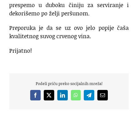
prespemo u duboku činiju za serviranje i
dekorišemo po želji peršunom.
Preporuka je da se uz ovo jelo popije čaša
kvalitetnog suvog crvenog vina.
Prijatno!
Podeli priču preko socijalnih mreža!
Facebook
X
LinkedIn
WhatsApp
Telegram
Email