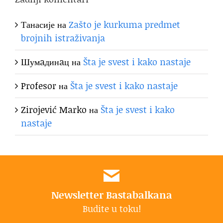
Танасије
на
Zašto je kurkuma predmet
brojnih istraživanja
Шумaдинaц
на
Šta je svest i kako nastaje
Profesor
на
Šta je svest i kako nastaje
Zirojević Marko
на
Šta je svest i kako
nastaje
Newsletter Bastabalkana
Budite u toku!