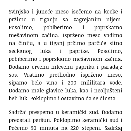
Svinjsko i juneće meso isečemo na kocke i
pržimo u tiganju sa zagrejanim uljem.
Posolimo, pobiberimo i poprskamo
mešavinom začina. Isprženo meso vadimo
na činiju, a u tiganj pržimo parčiće sitno
seckanog luka i paprike. Posolimo,
pobiberimo i poprskamo mešavinom začina.
Dodamo crvenu mlevenu papriku i paradajz
sos. Vratimo prethodno isprženo meso,
sipamo belo vino i 200 mililitara vode.
Dodamo male glavice luka, kao i neoljušteni
beli luk. Poklopimo i ostavimo da se dinsta.
Sadržaj prespemo u keramički sud. Dodamo
preostali peršun. Poklopimo keramički sud i
Pečemo 90 minuta na 220 stepeni. Sadržaj