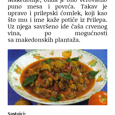
puno mesa i povrća. Takav je
upravo i prilepski ćomlek, koji kao
što mu i ime kaže potiče iz Prilepa.
Uz njega savršeno ide čaša crvenog
vina, po mogućnosti
sa makedonskih plantaža.
Sastojci: