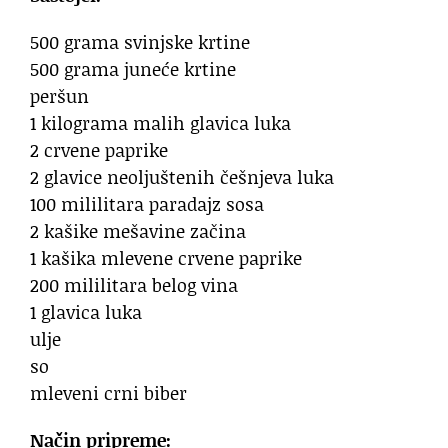
500 grama svinjske krtine
500 grama juneće krtine
peršun
1 kilograma malih glavica luka
2 crvene paprike
2 glavice neoljuštenih češnjeva luka
100 mililitara paradajz sosa
2 kašike mešavine začina
1 kašika mlevene crvene paprike
200 mililitara belog vina
1 glavica luka
ulje
so
mleveni crni biber
Način pripreme: