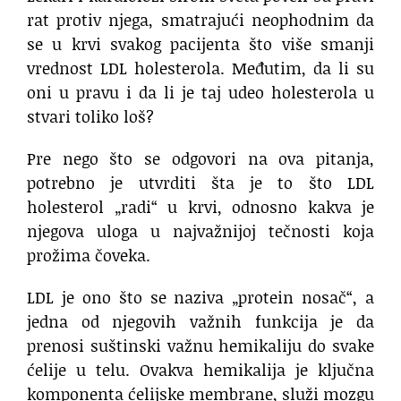
rat protiv njega, smatrajući neophodnim da
se u krvi svakog pacijenta što više smanji
vrednost LDL holesterola. Međutim, da li su
oni u pravu i da li je taj udeo holesterola u
stvari toliko loš?
Pre nego što se odgovori na ova pitanja,
potrebno je utvrditi šta je to što LDL
holesterol „radi“ u krvi, odnosno kakva je
njegova uloga u najvažnijoj tečnosti koja
prožima čoveka.
LDL je ono što se naziva „protein nosač“, a
jedna od njegovih važnih funkcija je da
prenosi suštinski važnu hemikaliju do svake
ćelije u telu. Ovakva hemikalija je ključna
komponenta ćelijske membrane, služi mozgu