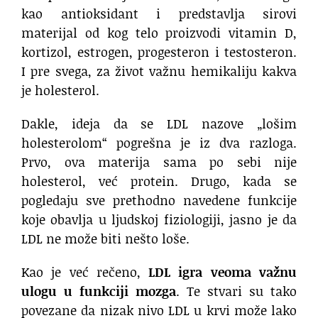
kao antioksidant i predstavlja sirovi
materijal od kog telo proizvodi vitamin D,
kortizol, estrogen, progesteron i testosteron.
I pre svega, za život važnu hemikaliju kakva
je holesterol.
Dakle, ideja da se LDL nazove „lošim
holesterolom“ pogrešna je iz dva razloga.
Prvo, ova materija sama po sebi nije
holesterol, već protein. Drugo, kada se
pogledaju sve prethodno navedene funkcije
koje obavlja u ljudskoj fiziologiji, jasno je da
LDL ne može biti nešto loše.
Kao je već rečeno,
LDL igra veoma važnu
ulogu u funkciji mozga
. Te stvari su tako
povezane da nizak nivo LDL u krvi može lako