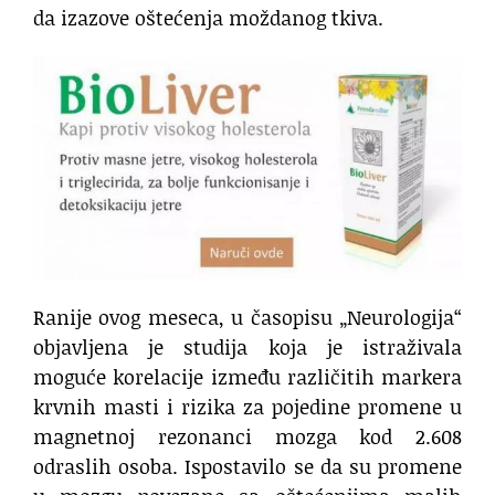
da izazove oštećenja moždanog tkiva.
Ranije ovog meseca, u časopisu „Neurologija“
objavljena je studija koja je istraživala
moguće korelacije između različitih markera
krvnih masti i rizika za pojedine promene u
magnetnoj rezonanci mozga kod 2.608
odraslih osoba. Ispostavilo se da su promene