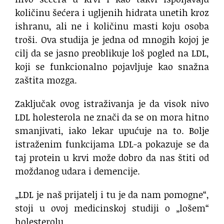
količinu šećera i ugljenih hidrata unetih kroz
ishranu, ali ne i količinu masti koju osoba
troši. Ova studija je jedna od mnogih kojoj je
cilj da se jasno preoblikuje loš pogled na LDL,
koji se funkcionalno pojavljuje kao snažna
zaštita mozga.
Zaključak ovog istraživanja je da visok nivo
LDL holesterola ne znači da se on mora hitno
smanjivati, iako lekar upućuje na to. Bolje
istraženim funkcijama LDL-a pokazuje se da
taj protein u krvi može dobro da nas štiti od
moždanog udara i demencije.
„LDL je naš prijatelj i tu je da nam pomogne“,
stoji u ovoj medicinskoj studiji o „lošem“
holesterolu.