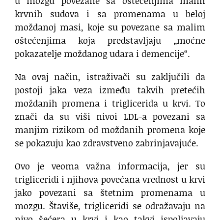
u mozgu povezane sa oštećenjima malih
krvnih sudova i sa promenama u beloj
moždanoj masi, koje su povezane sa malim
oštećenjima koja predstavljaju „moćne
pokazatelje moždanog udara i demencije“.
Na ovaj način, istraživači su zaključili da
postoji jaka veza između takvih pretećih
moždanih promena i triglicerida u krvi. To
znači da su viši nivoi LDL-a povezani sa
manjim rizikom od moždanih promena koje
se pokazuju kao zdravstveno zabrinjavajuće.
Ovo je veoma važna informacija, jer su
trigliceridi i njihova povećana vrednost u krvi
jako povezani sa štetnim promenama u
mozgu. Štaviše, trigliceridi se odražavaju na
nivo šećera u krvi i kao takvi ispoljavaju