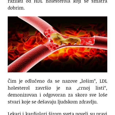
razliku od HDL holesterola koji se smatra
dobrim.
Čim je odlučeno da se nazove „lošim“, LDL
holesterol završio je na „crnoj listi“,
demonizovan i odgovoran za skoro sve loše
stvari koje se dešavaju ljudskom zdravlju.
Lekari i kardiolozi širom sveta poveli su pravi