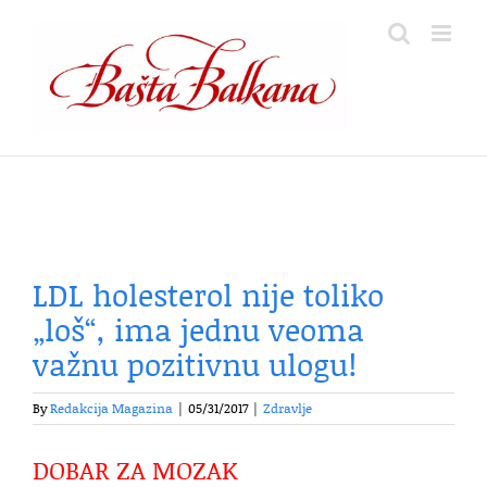
Skip
to
content
LDL holesterol nije toliko
„loš“, ima jednu veoma
važnu pozitivnu ulogu!
By
Redakcija Magazina
|
05/31/2017
|
Zdravlje
DOBAR ZA MOZAK