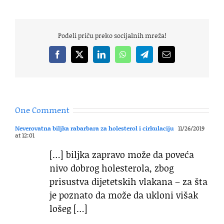
Podeli priču preko socijalnih mreža!
Facebook
X
LinkedIn
WhatsApp
Telegram
Email
One Comment
Neverovatna biljka rabarbara za holesterol i cirkulaciju
11/26/2019
at 12:01
[…] biljka zapravo može da poveća
nivo dobrog holesterola, zbog
prisustva dijetetskih vlakana – za šta
je poznato da može da ukloni višak
lošeg […]