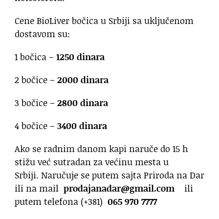
Cene BioLiver bočica u Srbiji sa uključenom
dostavom su:
1 bočica –
1250 dinara
2 bočice –
2000 dinara
3 bočice –
2800 dinara
4 bočice –
3400 dinara
Ako se radnim danom kapi naruče do 15 h
stižu već sutradan za većinu mesta u
Srbiji. Naručuje se putem sajta Priroda na Dar
ili na mail
prodajanadar@gmail.com
ili
putem telefona (+381)
065 970 7777