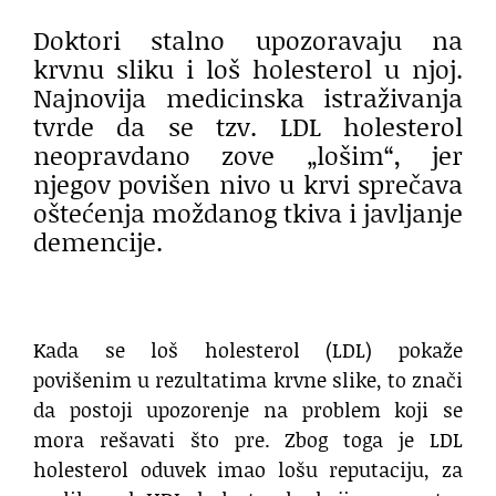
Doktori stalno upozoravaju na
krvnu sliku i loš holesterol u njoj.
Najnovija medicinska istraživanja
tvrde da se tzv. LDL holesterol
neopravdano zove „lošim“, jer
njegov povišen nivo u krvi sprečava
oštećenja moždanog tkiva i javljanje
demencije.
Kada se loš holesterol (LDL) pokaže
povišenim u rezultatima krvne slike, to znači
da postoji upozorenje na problem koji se
mora rešavati što pre. Zbog toga je LDL
holesterol oduvek imao lošu reputaciju, za