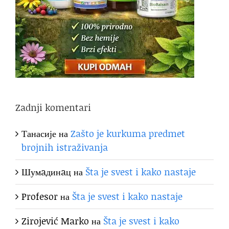
Zadnji komentari
Танасије
на
Zašto je kurkuma predmet
brojnih istraživanja
Шумaдинaц
на
Šta je svest i kako nastaje
Profesor
на
Šta je svest i kako nastaje
Zirojević Marko
на
Šta je svest i kako