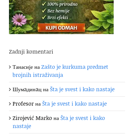
Zadnji komentari
Танасије
на
Zašto je kurkuma predmet
brojnih istraživanja
Шумaдинaц
на
Šta je svest i kako nastaje
Profesor
на
Šta je svest i kako nastaje
Zirojević Marko
на
Šta je svest i kako
nastaje