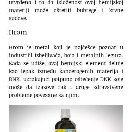
utvrđeno i to da izloženost ovoj hemijskoj
materiji može oštetiti bubrege i krvne
sudove.
Hrom
Hrom je metal koji je najčešće poznat u
industriji izbeljivača, boja i metalnih legura.
Kada se udiše, ovaj hemijski element deluje
kao lepak između kancerogenih materija i
DNK, uzrokujući potpuno oštećenje DNK koje
može da izazove rak i druge zdravstvene
probleme povezane sa njim.