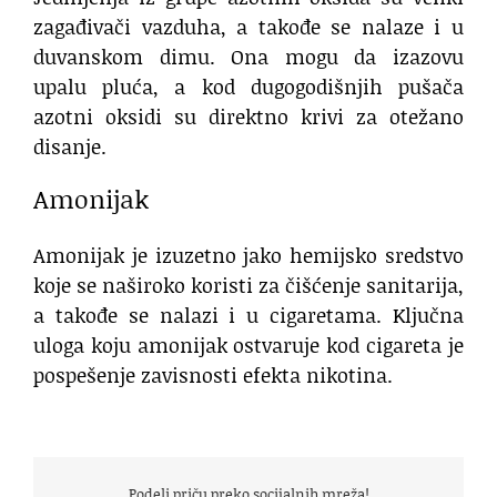
zagađivači vazduha, a takođe se nalaze i u
duvanskom dimu. Ona mogu da izazovu
upalu pluća, a kod dugogodišnjih pušača
azotni oksidi su direktno krivi za otežano
disanje.
Amonijak
Amonijak je izuzetno jako hemijsko sredstvo
koje se naširoko koristi za čišćenje sanitarija,
a takođe se nalazi i u cigaretama. Ključna
uloga koju amonijak ostvaruje kod cigareta je
pospešenje zavisnosti efekta nikotina.
Podeli priču preko socijalnih mreža!