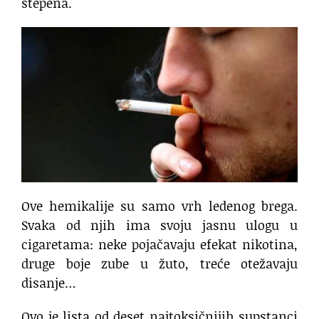
stepena.
Ove hemikalije su samo vrh ledenog brega.
Svaka od njih ima svoju jasnu ulogu u
cigaretama: neke pojačavaju efekat nikotina,
druge boje zube u žuto, treće otežavaju
disanje…
Ovo je lista od deset najtoksičnijih supstanci