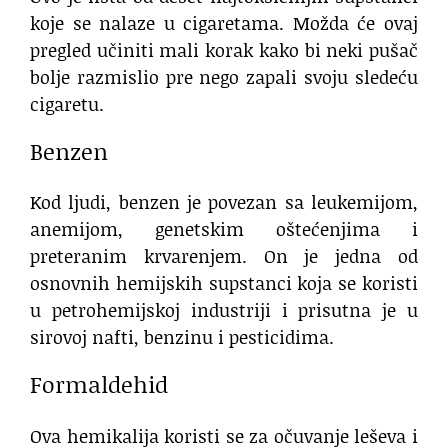
koje se nalaze u cigaretama. Možda će ovaj
pregled učiniti mali korak kako bi neki pušač
bolje razmislio pre nego zapali svoju sledeću
cigaretu.
Benzen
Kod ljudi, benzen je povezan sa leukemijom,
anemijom, genetskim oštećenjima i
preteranim krvarenjem. On je jedna od
osnovnih hemijskih supstanci koja se koristi
u petrohemijskoj industriji i prisutna je u
sirovoj nafti, benzinu i pesticidima.
Formaldehid
Ova hemikalija koristi se za očuvanje leševa i