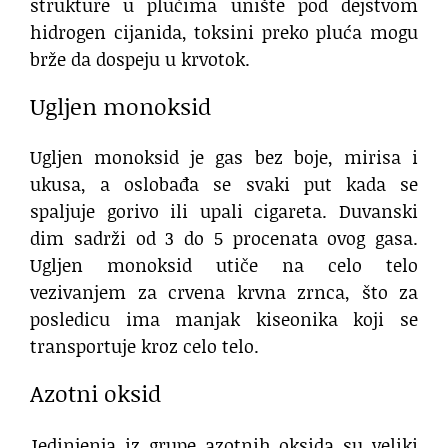
strukture u plućima unište pod dejstvom
hidrogen cijanida, toksini preko pluća mogu
brže da dospeju u krvotok.
Ugljen monoksid
Ugljen monoksid je gas bez boje, mirisa i
ukusa, a oslobađa se svaki put kada se
spaljuje gorivo ili upali cigareta. Duvanski
dim sadrži od 3 do 5 procenata ovog gasa.
Ugljen monoksid utiče na celo telo
vezivanjem za crvena krvna zrnca, što za
posledicu ima manjak kiseonika koji se
transportuje kroz celo telo.
Azotni oksid
Jedinjenja iz grupe azotnih oksida su veliki