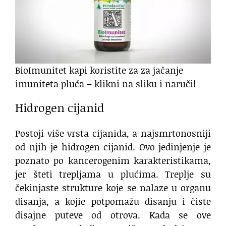
BioImunitet kapi koristite za za jačanje
imuniteta pluća – klikni na sliku i naruči!
Hidrogen cijanid
Postoji više vrsta cijanida, a najsmrtonosniji
od njih je hidrogen cijanid. Ovo jedinjenje je
poznato po kancerogenim karakteristikama,
jer šteti trepljama u plućima. Treplje su
čekinjaste strukture koje se nalaze u organu
disanja, a kojie potpomažu disanju i čiste
disajne puteve od otrova. Kada se ove