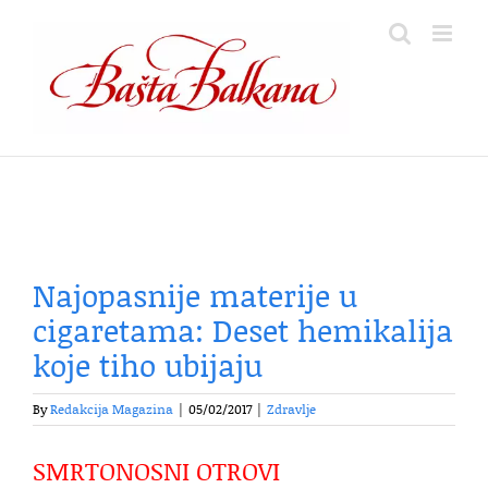
Skip
to
content
Najopasnije materije u
cigaretama: Deset hemikalija
koje tiho ubijaju
By
Redakcija Magazina
|
05/02/2017
|
Zdravlje
SMRTONOSNI OTROVI