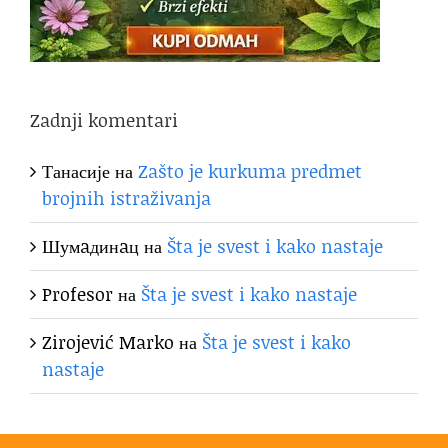
Zadnji komentari
Танасије
на
Zašto je kurkuma predmet
brojnih istraživanja
Шумaдинaц
на
Šta je svest i kako nastaje
Profesor
на
Šta je svest i kako nastaje
Zirojević Marko
на
Šta je svest i kako
nastaje