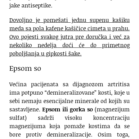
jake antiseptike.
Dovoljno je pomešati jednu supenu kašiku
meda sa pola kafene kašičice cimeta u prahu.
Ovo pojesti svakog jutra pre doručka i već za
nekoliko nedelja doći će do primetnog
poboljšanja u gipkosti šake.
Epsom so
Većina pacijenata sa dijagnozom artritisa
ima potpuno “demineralizovane” kosti, koje u
sebi nemaju esencijalne minerale od kojih su
sastavljene.
Epsom ili gorka so
(magnezijum
sulfat) sadrži visoku koncentraciju
magnezijuma koja pomaže kostima da se
bore protiv demineralizacije. Osim toga,