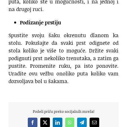
puta, koliko ste u mogućnosti, i na jednoj i
na drugoj ruci.
Podizanje prstiju
Spustite svoju šaku okrenutu dlanom ka
stolu. Pokušajte da svaki prst odignete od
stola koliko je više to moguće. Držite svaki
podignuti prst nekoliko trenutaka, a zatim ga
pustite. Promenite ruku, pa isto ponovite.
Uradite ovu vežbu onoliko puta koliko vam
dozvoljava bol u šakama.
Podeli priču preko socijalnih mreža!
Facebook
X
LinkedIn
WhatsApp
Telegram
Email