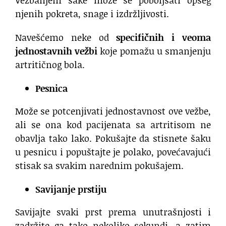
Vežbanjem šake može se poboljšati opseg
njenih pokreta, snage i izdržljivosti.
Navešćemo neke od
specifičnih i veoma
jednostavnih vežbi
koje pomažu u smanjenju
artritičnog bola.
Pesnica
Može se potcenjivati jednostavnost ove vežbe,
ali se ona kod pacijenata sa artritisom ne
obavlja tako lako. Pokušajte da stisnete šaku
u pesnicu i popuštajte je polako, povećavajući
stisak sa svakim narednim pokušajem.
Savijanje prstiju
Savijajte svaki prst prema unutrašnjosti i
zadržite ga tako nekoliko sekundi, a zatim