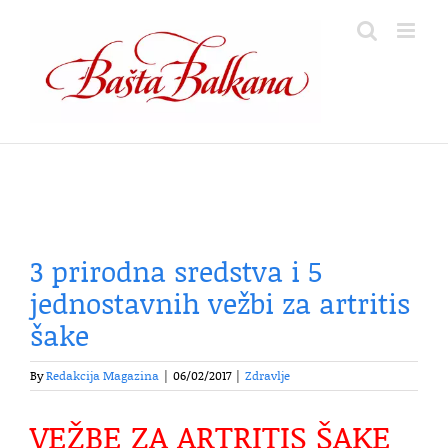
Skip
to
content
3 prirodna sredstva i 5
jednostavnih vežbi za artritis
šake
By
Redakcija Magazina
|
06/02/2017
|
Zdravlje
VEŽBE ZA ARTRITIS ŠAKE