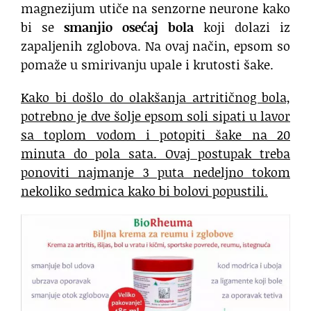
magnezijum utiče na senzorne neurone kako
bi se
smanjio osećaj bola
koji dolazi iz
zapaljenih zglobova. Na ovaj način, epsom so
pomaže u smirivanju upale i krutosti šake.
Kako bi došlo do olakšanja artritičnog bola,
potrebno je dve šolje epsom soli sipati u lavor
sa toplom vodom i potopiti šake na 20
minuta do pola sata. Ovaj postupak treba
ponoviti najmanje 3 puta nedeljno tokom
nekoliko sedmica kako bi bolovi popustili.