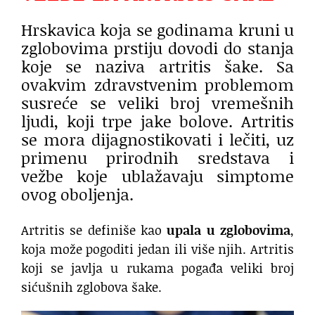
Hrskavica koja se godinama kruni u
zglobovima prstiju dovodi do stanja
koje se naziva artritis šake. Sa
ovakvim zdravstvenim problemom
susreće se veliki broj vremešnih
ljudi, koji trpe jake bolove. Artritis
se mora dijagnostikovati i lečiti, uz
primenu prirodnih sredstava i
vežbe koje ublažavaju simptome
ovog oboljenja.
Artritis se definiše kao
upala u zglobovima
,
koja može pogoditi jedan ili više njih. Artritis
koji se javlja u rukama pogađa veliki broj
sićušnih zglobova šake.