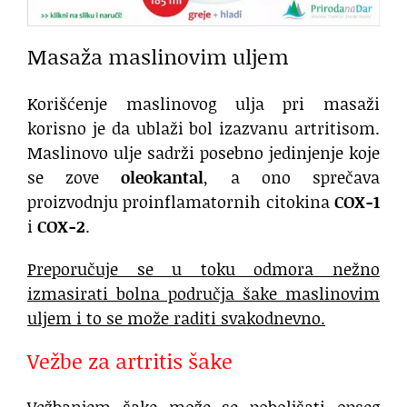
Masaža maslinovim uljem
Korišćenje maslinovog ulja pri masaži
korisno je da ublaži bol izazvanu artritisom.
Maslinovo ulje sadrži posebno jedinjenje koje
se zove
oleokantal
, a ono sprečava
proizvodnju proinflamatornih citokina
COX-1
i
COX-2
.
Preporučuje se u toku odmora nežno
izmasirati bolna područja šake maslinovim
uljem i to se može raditi svakodnevno.
Vežbe za artritis šake