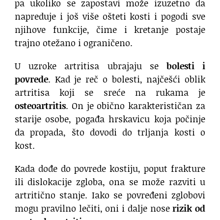
pa ukoliko se zapostavi može izuzetno da
napreduje i još više ošteti kosti i pogodi sve
njihove funkcije, čime i kretanje postaje
trajno otežano i ograničeno.
U uzroke artritisa ubrajaju se
bolesti i
povrede
. Kad je reč o bolesti, najčešći oblik
artritisa koji se sreće na rukama je
osteoartritis
. On je obično karakterističan za
starije osobe, pogađa hrskavicu koja počinje
da propada, što dovodi do trljanja kosti o
kost.
Kada dođe do povrede kostiju, poput frakture
ili dislokacije zgloba, ona se može razviti u
artritično stanje. Iako se povređeni zglobovi
mogu pravilno lečiti, oni i dalje nose
rizik od