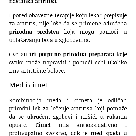
nastanka artritisa
.
I pored obavezne terapije koju lekar prepisuje
za artritis, nije loše da se primene određena
prirodna sredstva
koja mogu pomoći u
ublažavanju bola u zglobovima.
Ovo su
tri potpuno prirodna preparata
koje
svako može napraviti i pomoći sebi ukoliko
ima artritične bolove.
Med i cimet
Kombinacija meda i cimeta je odličan
prirodni lek za lečenje artritisa koji pomaže
da se ukrućeni zgobovi i mišići u rukama
opuste.
Cimet
ima antioksidativno i
protivupalno svojstvo, dok je
med
spada u