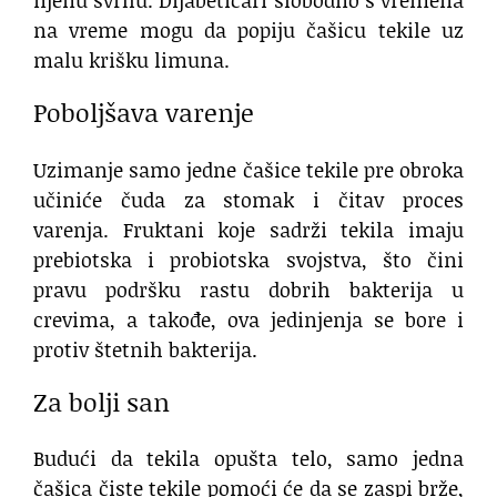
njenu svrhu. Dijabetičari slobodno s vremena
na vreme mogu da popiju čašicu tekile uz
malu krišku limuna.
Poboljšava varenje
Uzimanje samo jedne čašice tekile pre obroka
učiniće čuda za stomak i čitav proces
varenja. Fruktani koje sadrži tekila imaju
prebiotska i probiotska svojstva, što čini
pravu podršku rastu dobrih bakterija u
crevima, a takođe, ova jedinjenja se bore i
protiv štetnih bakterija.
Za bolji san
Budući da tekila opušta telo, samo jedna
čašica čiste tekile pomoći će da se zaspi brže,