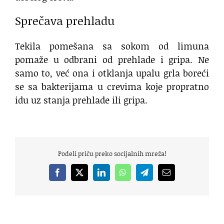
Sprečava prehladu
Tekila pomešana sa sokom od limuna
pomaže u odbrani od prehlade i gripa. Ne
samo to, već ona i otklanja upalu grla boreći
se sa bakterijama u crevima koje propratno
idu uz stanja prehlade ili gripa.
Podeli priču preko socijalnih mreža!
Facebook
X
LinkedIn
WhatsApp
Telegram
Email