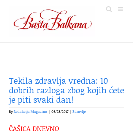
Skip
to
content
Tekila zdravlja vredna: 10
dobrih razloga zbog kojih ćete
je piti svaki dan!
By
Redakcija Magazina
|
06/23/2017
|
Zdravlje
ČAŠICA DNEVNO