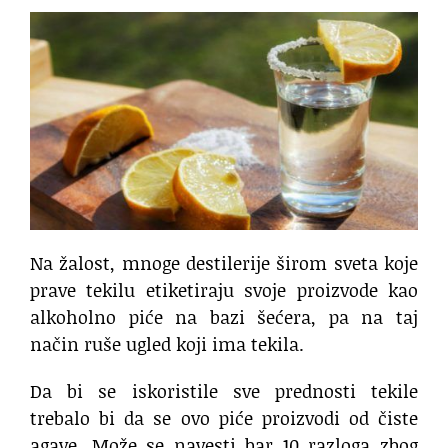
Na žalost, mnoge destilerije širom sveta koje
prave tekilu etiketiraju svoje proizvode kao
alkoholno piće na bazi šećera, pa na taj
način ruše ugled koji ima tekila.
Da bi se iskoristile sve prednosti tekile
trebalo bi da se ovo piće proizvodi od čiste
agave. Može se navesti bar 10 razloga zbog