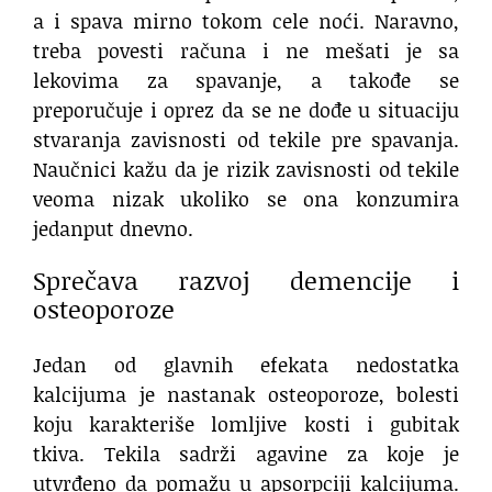
a i spava mirno tokom cele noći. Naravno,
treba povesti računa i ne mešati je sa
lekovima za spavanje, a takođe se
preporučuje i oprez da se ne dođe u situaciju
stvaranja zavisnosti od tekile pre spavanja.
Naučnici kažu da je rizik zavisnosti od tekile
veoma nizak ukoliko se ona konzumira
jedanput dnevno.
Sprečava razvoj demencije i
osteoporoze
Jedan od glavnih efekata nedostatka
kalcijuma je nastanak osteoporoze, bolesti
koju karakteriše lomljive kosti i gubitak
tkiva. Tekila sadrži agavine za koje je
utvrđeno da pomažu u apsorpciji kalcijuma.