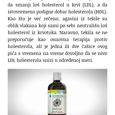
da smanji loš holesterol u krvi (LDL), a da
istovremeno podigne dobar holesterola (HDL).
Kao što je već rečeno, agavini iz tekile su
oblik vlakana koji sami po sebi neutrališu loš
holesterol iz krvotoka. Naravno, tekila se ne
preporučuje kao osnovna terapija protiv
holesterola, ali je jedna ili dve čašice ovog
pića s vremena na vreme dovoljno da se nivo
LDL holesterola snizi u određenoj meri.