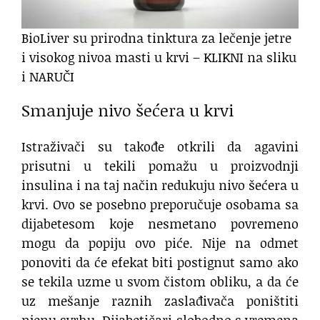
BioLiver su prirodna tinktura za lečenje jetre
i visokog nivoa masti u krvi – KLIKNI na sliku
i NARUČI
Smanjuje nivo šećera u krvi
Istraživači su takođe otkrili da agavini
prisutni u tekili pomažu u proizvodnji
insulina i na taj način redukuju nivo šećera u
krvi. Ovo se posebno preporučuje osobama sa
dijabetesom koje nesmetano povremeno
mogu da popiju ovo piće. Nije na odmet
ponoviti da će efekat biti postignut samo ako
se tekila uzme u svom čistom obliku, a da će
uz mešanje raznih zaslađivača poništiti