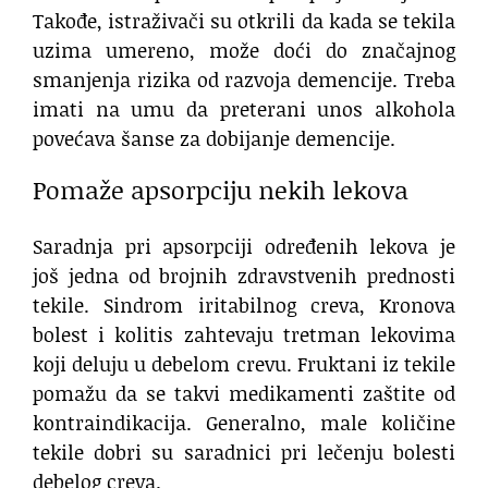
Takođe, istraživači su otkrili da kada se tekila
uzima umereno, može doći do značajnog
smanjenja rizika od razvoja demencije. Treba
imati na umu da preterani unos alkohola
povećava šanse za dobijanje demencije.
Pomaže apsorpciju nekih lekova
Saradnja pri apsorpciji određenih lekova je
još jedna od brojnih zdravstvenih prednosti
tekile. Sindrom iritabilnog creva, Kronova
bolest i kolitis zahtevaju tretman lekovima
koji deluju u debelom crevu. Fruktani iz tekile
pomažu da se takvi medikamenti zaštite od
kontraindikacija. Generalno, male količine
tekile dobri su saradnici pri lečenju bolesti
debelog creva.