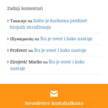
Zadnji komentari
Танасије
на
Zašto je kurkuma predmet
brojnih istraživanja
Шумaдинaц
на
Šta je svest i kako nastaje
Profesor
на
Šta je svest i kako nastaje
Zirojević Marko
на
Šta je svest i kako
nastaje
Newsletter Bastabalkana