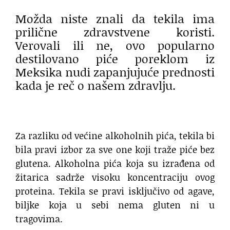
Možda niste znali da tekila ima
prilične zdravstvene koristi.
Verovali ili ne, ovo popularno
destilovano piće poreklom iz
Meksika nudi zapanjujuće prednosti
kada je reč o našem zdravlju.
Za razliku od većine alkoholnih pića, tekila bi
bila pravi izbor za sve one koji traže piće bez
glutena. Alkoholna pića koja su izrađena od
žitarica sadrže visoku koncentraciju ovog
proteina. Tekila se pravi isključivo od agave,
biljke koja u sebi nema gluten ni u
tragovima.