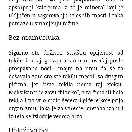
apsorpciji kalcijuma, a to je mineral koji je
uključen u sagorevanju telesnih masti i tako
pomaže u smanjenju težine.
Bez mamurluka
Sigurno ste doživeli strašnu opijenost od
tekile i onaj grozan mamurni osećaj posle
prospavane noći. Imajte na umu da se to
dešavalo zato što ste tekilu mešali sa drugim
pićima, jer čista tekila nema taj efekat.
Meksikanci je zovu “blanko”, a ta čista ili bela
tekila ima vrlo malo šećera i piće je koje prija
organizmu, laka je za varenje, metabolizam i
iz tela se izlučuje veoma brzo.
Ublažava bol