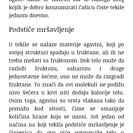
kojih je dobro konzumirati čašicu čiste tekile
jednom dnevno.
Podstiče mršavljenje
U tekile se nalaze materije agavini, koji po
svojoj strukturi spadaju u fruktane, ali ih ne
treba mešati sa fruktozom. Dok telo može da
razloži fruktozu, saharozu i druge
jednostavne šećere, ono ne može da razgradi
fruktane. To znači da ovi molekuli ne podižu
nivo šećera u krvi niti dodaju kalorije telu.
Osim toga, agavini su vrsta vlakana tako da
pomažu kod sitosti, čime se smanjuje
količina hrane koja se unosi. Još jedan od
načina na koji tekila podstiče mršavljenje je
činjenica da ovo piće potpomaže telu u