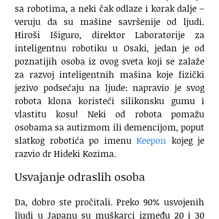
sa robotima, a neki čak odlaze i korak dalje –
veruju da su mašine savršenije od ljudi.
Hiroši Išiguro, direktor Laboratorije za
inteligentnu robotiku u Osaki, jedan je od
poznatijih osoba iz ovog sveta koji se zalaže
za razvoj inteligentnih mašina koje fizički
jezivo podsećaju na ljude: napravio je svog
robota klona koristeći silikonsku gumu i
vlastitu kosu! Neki od robota pomažu
osobama sa autizmom ili demencijom, poput
slatkog robotića po imenu
Keepon
kojeg je
razvio dr Hideki Kozima.
Usvajanje odraslih osoba
Da, dobro ste pročitali. Preko 90% usvojenih
ljudi u Japanu su muškarci između 20 i 30