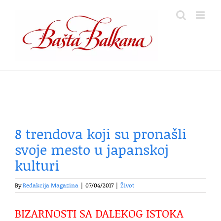
Skip
to
content
8 trendova koji su pronašli
svoje mesto u japanskoj
kulturi
By
Redakcija Magazina
|
07/04/2017
|
Život
BIZARNOSTI SA DALEKOG ISTOKA