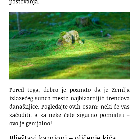
poštovanja.
Pored toga, dobro je poznato da je Zemlja
izlazećeg sunca mesto najbizarnijih trendova
današnjice. Pogledajte ovih osam: neki će vas
začuditi, a za neke ćete sigurno pomisliti –
ovo je genijalno!
Blještavi kamioni – oličenje kiča