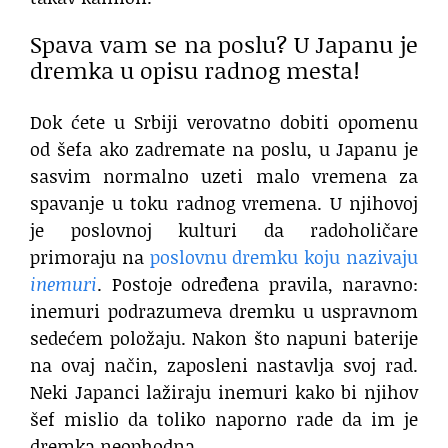
Spava vam se na poslu? U Japanu je
dremka u opisu radnog mesta!
Dok ćete u Srbiji verovatno dobiti opomenu
od šefa ako zadremate na poslu, u Japanu je
sasvim normalno uzeti malo vremena za
spavanje u toku radnog vremena. U njihovoj
je poslovnoj kulturi da radoholičare
primoraju na
poslovnu dremku koju nazivaju
inemuri
. Postoje određena pravila, naravno:
inemuri podrazumeva dremku u uspravnom
sedećem položaju. Nakon što napuni baterije
na ovaj način, zaposleni nastavlja svoj rad.
Neki Japanci lažiraju inemuri kako bi njihov
šef mislio da toliko naporno rade da im je
dremka neophodna.