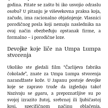
godina. Pitate se zašto bi iko usvojio odraslu
osobu? U pitanju je viševekovna praksa koja,
začudo, ima racionalno objašnjenje. Vlasnici
porodičnog posla koji nemaju naslednika na
ovaj način obezbeđuju opstanak firme, a
formalno – i porodične loze.
Devojke koje liče na Umpa Lumpa
stvorenja
Ukoliko ste gledali film “Čarlijeva fabrika
čokolade”, znate za Umpa Lumpa stvorenja
narandžaste kože. U Japanu postoje devojke
koje se zapravo trude da izgledaju tako!
Nazivaju se
gyaru
, a prepoznatljive su po
svojoj izrazito žutoj, srebrnoj ili ljubičastoj
kosi, specifičnom načinu oblačenja,