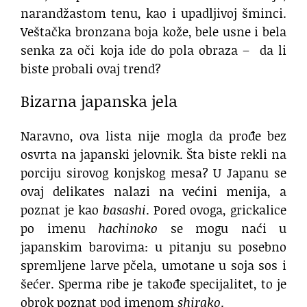
narandžastom tenu, kao i upadljivoj šminci.
Veštačka bronzana boja kože, bele usne i bela
senka za oči koja ide do pola obraza – da li
biste probali ovaj trend?
Bizarna japanska jela
Naravno, ova lista nije mogla da prođe bez
osvrta na japanski jelovnik. Šta biste rekli na
porciju sirovog konjskog mesa? U Japanu se
ovaj delikates nalazi na većini menija, a
poznat je kao
basashi
. Pored ovoga, grickalice
po imenu
hachinoko
se mogu naći u
japanskim barovima: u pitanju su posebno
spremljene larve pčela, umotane u soja sos i
šećer. Sperma ribe je takođe specijalitet, to je
obrok poznat pod imenom
shirako
.