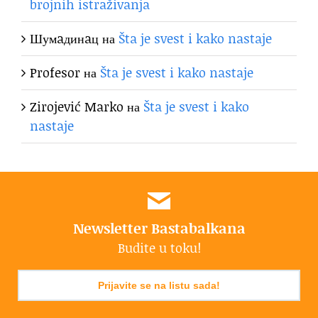
brojnih istraživanja
Шумaдинaц
на
Šta je svest i kako nastaje
Profesor
на
Šta je svest i kako nastaje
Zirojević Marko
на
Šta je svest i kako
nastaje
Newsletter Bastabalkana
Budite u toku!
Prijavite se na listu sada!