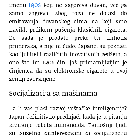
imenu
IQOS
koji ne sagoreva duvan, već ga
samo zagreva. Zbog toga ne dolazi do
emitovanja duvanskog dima na koji smo
navikli prilikom pušenja klasičnih cigareta.
Do sada je prodato preko tri miliona
primeraka, a nije ni čudo: Japanci su poznati
kao ljubitelji različitih inovativnih gedžeta, a
ono što im IQOS čini još primamljivijim je
činjenica da su elektronske cigarete u ovoj
zemlji zabranjene.
Socijalizacija sa mašinama
Da li vas plaši razvoj veštačke inteligencije?
Japan definitivno prednjači kada je u pitanju
kreiranje robota-humanoida. Tamošnji ljudi
su izuzetno zainteresovani za socijalizaciju