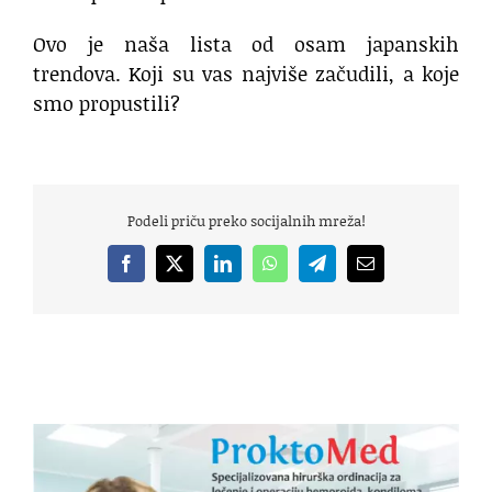
Ovo je naša lista od osam japanskih
trendova. Koji su vas najviše začudili, a koje
smo propustili?
Podeli priču preko socijalnih mreža!
Facebook
X
LinkedIn
WhatsApp
Telegram
Email