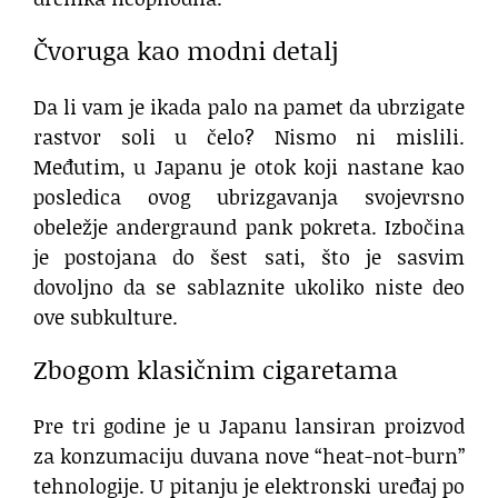
Čvoruga kao modni detalj
Da li vam je ikada palo na pamet da ubrzigate
rastvor soli u čelo? Nismo ni mislili.
Međutim, u Japanu je otok koji nastane kao
posledica ovog ubrizgavanja svojevrsno
obeležje andergraund pank pokreta. Izbočina
je postojana do šest sati, što je sasvim
dovoljno da se sablaznite ukoliko niste deo
ove subkulture.
Zbogom klasičnim cigaretama
Pre tri godine je u Japanu lansiran proizvod
za konzumaciju duvana nove “heat-not-burn”
tehnologije. U pitanju je elektronski uređaj po