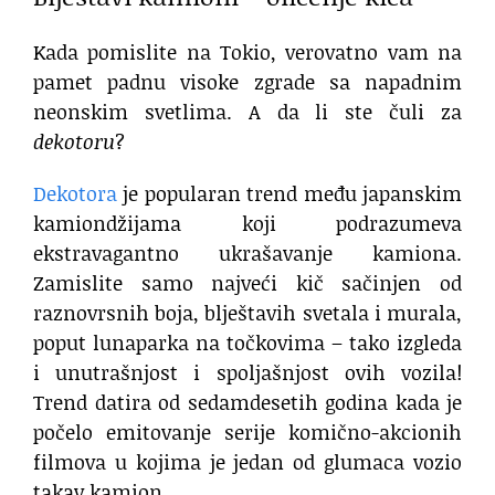
Kada pomislite na Tokio, verovatno vam na
pamet padnu visoke zgrade sa napadnim
neonskim svetlima. A da li ste čuli za
dekotoru
?
Dekotora
je popularan trend među japanskim
kamiondžijama koji podrazumeva
ekstravagantno ukrašavanje kamiona.
Zamislite samo najveći kič sačinjen od
raznovrsnih boja, blještavih svetala i murala,
poput lunaparka na točkovima – tako izgleda
i unutrašnjost i spoljašnjost ovih vozila!
Trend datira od sedamdesetih godina kada je
počelo emitovanje serije komično-akcionih
filmova u kojima je jedan od glumaca vozio
takav kamion.