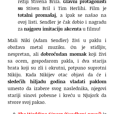
režiji Stivena Brila.
Glavni protagonisti
su
Stiven Bril i Tim Herlihi. Film je
totalni promašaj
, a ipak se našao na
ovoj listi. Sendler je čak dobio i nagradu
za
najgoru imitaciju akcenta
u filmu!
Mali Niki (Adam Sendler) živi u paklu i
obožava metal muziku. On je stidljiv,
nespretan, ali
dobroćudan momak
koji živi
sa ocem, gospodarom pakla, i dva starija
brata koji su zli i okrutni, potpuno suprotni
Nikiju. Kada Nikijev otac objavi da će i
sledećih hiljadu godina vladati paklom
umesto da izabere svog naslednika, njegovi
stariji sinovi pobesne i kreću u Njujork da
stvore svoj pakao.
The Wedding Singer (Svadbeni pevač)
je