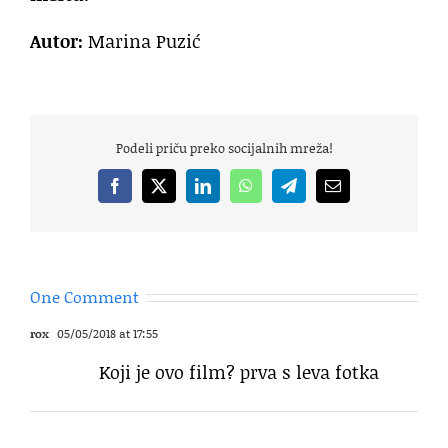
Autor:
Marina Puzić
Podeli priču preko socijalnih mreža!
Facebook
X
LinkedIn
WhatsApp
Telegram
Email
One Comment
rox
05/05/2018 at 17:55
Koji je ovo film? prva s leva fotka