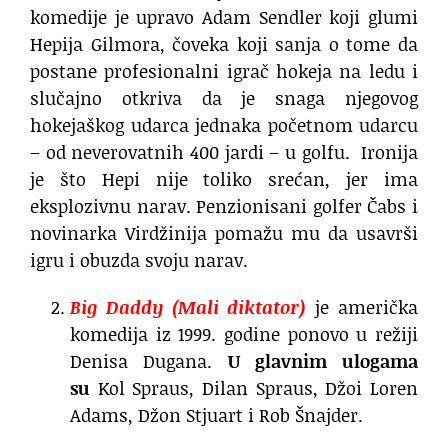
komedije je upravo Adam Sendler koji glumi
Hepija Gilmora, čoveka koji sanja o tome da
postane profesionalni igrač hokeja na ledu i
slučajno otkriva da je snaga njegovog
hokejaškog udarca jednaka početnom udarcu
– od neverovatnih 400 jardi – u golfu. Ironija
je što Hepi nije toliko srećan, jer ima
eksplozivnu narav. Penzionisani golfer Čabs i
novinarka Virdžinija pomažu mu da usavrši
igru i obuzda svoju narav.
Big Daddy (Mali diktator)
je američka
komedija iz 1999. godine ponovo u režiji
Denisa Dugana.
U glavnim ulogama
su
Kol Spraus, Dilan Spraus, Džoi Loren
Adams, Džon Stjuart i Rob Šnajder.