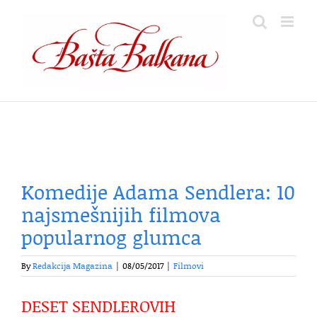
Skip
to
content
Komedije Adama Sendlera: 10
najsmešnijih filmova
popularnog glumca
By
Redakcija Magazina
|
08/05/2017
|
Filmovi
DESET SENDLEROVIH