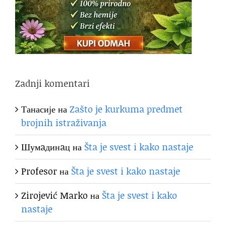
Zadnji komentari
Танасије
на
Zašto je kurkuma predmet
brojnih istraživanja
Шумaдинaц
на
Šta je svest i kako nastaje
Profesor
на
Šta je svest i kako nastaje
Zirojević Marko
на
Šta je svest i kako
nastaje