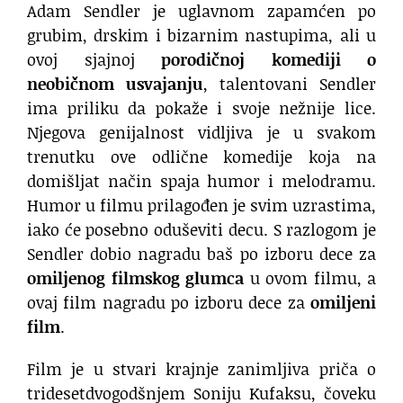
Adam Sendler je uglavnom zapamćen po
grubim, drskim i bizarnim nastupima, ali u
ovoj sjajnoj
porodičnoj komediji o
neobičnom usvajanju
, talentovani Sendler
ima priliku da pokaže i svoje nežnije lice.
Njegova genijalnost vidljiva je u svakom
trenutku ove odlične komedije koja na
domišljat način spaja humor i melodramu.
Humor u filmu prilagođen je svim uzrastima,
iako će posebno oduševiti decu. S razlogom je
Sendler dobio nagradu baš po izboru dece za
omiljenog filmskog glumca
u ovom filmu, a
ovaj film nagradu po izboru dece za
omiljeni
film
.
Film je u stvari krajnje zanimljiva priča o
tridesetdvogodšnjem Soniju Kufaksu, čoveku