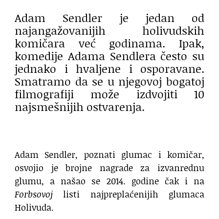
Adam Sendler je jedan od
najangažovanijih holivudskih
komičara već godinama. Ipak,
komedije Adama Sendlera često su
jednako i hvaljene i osporavane.
Smatramo da se u njegovoj bogatoj
filmografiji može izdvojiti 10
najsmešnijih ostvarenja.
Adam Sendler, poznati glumac i komičar,
osvojio je brojne nagrade za izvanrednu
glumu, a našao se 2014. godine čak i na
Forbsovoj
listi najpreplaćenijih glumaca
Holivuda.