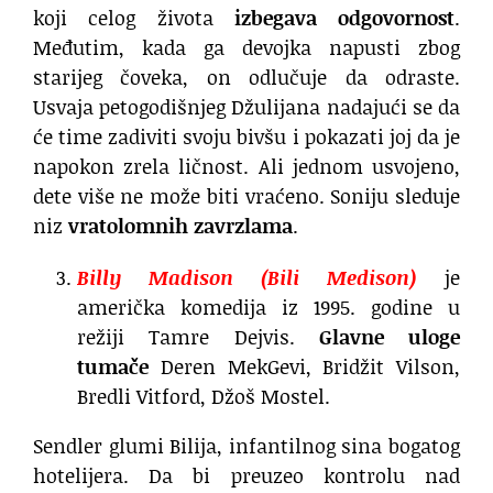
koji celog života
izbegava odgovornost
.
Međutim, kada ga devojka napusti zbog
starijeg čoveka, on odlučuje da odraste.
Usvaja petogodišnjeg Džulijana nadajući se da
će time zadiviti svoju bivšu i pokazati joj da je
napokon zrela ličnost. Ali jednom usvojeno,
dete više ne može biti vraćeno. Soniju sleduje
niz
vratolomnih zavrzlama
.
Billy Madison (Bili Medison)
je
američka komedija iz 1995. godine u
režiji Tamre Dejvis.
Glavne uloge
tumače
Deren MekGevi, Bridžit Vilson,
Bredli Vitford, Džoš Mostel.
Sendler glumi Bilija, infantilnog sina bogatog
hotelijera. Da bi preuzeo kontrolu nad