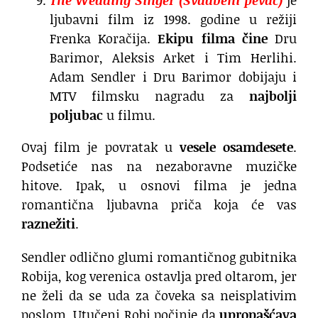
ljubavni film iz 1998. godine u režiji
Frenka Koračija.
Ekipu filma čine
Dru
Barimor, Aleksis Arket i Tim Herlihi.
Adam Sendler i Dru Barimor dobijaju i
MTV filmsku nagradu za
najbolji
poljubac
u filmu.
Ovaj film je povratak u
vesele osamdesete
.
Podsetiće nas na nezaboravne muzičke
hitove. Ipak, u osnovi filma je jedna
romantična ljubavna priča koja će vas
raznežiti
.
Sendler odlično glumi romantičnog gubitnika
Robija, kog verenica ostavlja pred oltarom, jer
ne želi da se uda za čoveka sa neisplativim
poslom. Utučeni Robi počinje da
upropašćava