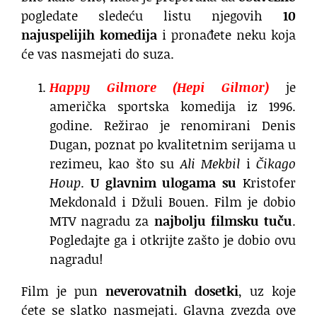
pogledate sledeću listu njegovih
10
najuspelijih komedija
i pronađete neku koja
će vas nasmejati do suza.
Happy Gilmore (Hepi Gilmor)
je
američka sportska komedija iz 1996.
godine. Režirao je renomirani Denis
Dugan, poznat po kvalitetnim serijama u
rezimeu, kao što su
Ali Mekbil
i
Čikago
Houp
.
U glavnim ulogama su
Kristofer
Mekdonald i Džuli Bouen. Film je dobio
MTV nagradu za
najbolju filmsku tuču
.
Pogledajte ga i otkrijte zašto je dobio ovu
nagradu!
Film je pun
neverovatnih dosetki
, uz koje
ćete se slatko nasmejati. Glavna zvezda ove