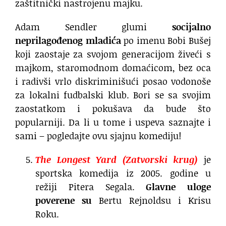
zaštitnički nastrojenu majku.
Adam Sendler glumi
socijalno
neprilagođenog mladića
po imenu Bobi Bušej
koji zaostaje za svojom generacijom živeći s
majkom, staromodnom domaćicom, bez oca
i radivši vrlo diskriminišući posao vodonoše
za lokalni fudbalski klub. Bori se sa svojim
zaostatkom i pokušava da bude što
popularniji. Da li u tome i uspeva saznajte i
sami – pogledajte ovu sjajnu komediju!
The Longest Yard (Zatvorski krug)
je
sportska komedija iz 2005. godine u
režiji Pitera Segala.
Glavne uloge
poverene su
Bertu Rejnoldsu i Krisu
Roku.