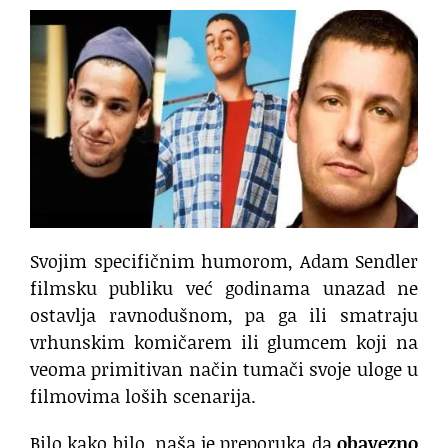
Svojim specifičnim humorom, Adam Sendler
filmsku publiku već godinama unazad ne
ostavlja ravnodušnom, pa ga ili smatraju
vrhunskim komičarem ili glumcem koji na
veoma primitivan način tumači svoje uloge u
filmovima loših scenarija.
Bilo kako bilo, naša je preporuka da
obavezno