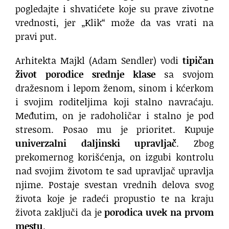
pogledajte i shvatićete koje su prave zivotne
vrednosti, jer „Klik“ može da vas vrati na
pravi put.
Arhitekta Majkl (Adam Sendler) vodi
tipičan
život porodice srednje klase
sa svojom
dražesnom i lepom ženom, sinom i kćerkom
i svojim roditeljima koji stalno navraćaju.
Međutim, on je radoholičar i stalno je pod
stresom. Posao mu je prioritet. Kupuje
univerzalni daljinski upravljač
. Zbog
prekomernog korišćenja, on izgubi kontrolu
nad svojim životom te sad upravljač upravlja
njime. Postaje svestan vrednih delova svog
života koje je radeći propustio te na kraju
života zaključi da je
porodica uvek na prvom
mestu
.