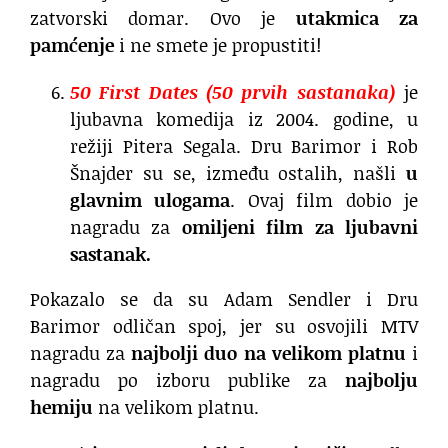
zatvorski domar. Ovo je
utakmica za
pamćenje
i ne smete je propustiti!
50 First Dates (50 prvih sastanaka)
je
ljubavna komedija iz 2004. godine, u
režiji Pitera Segala. Dru Barimor i Rob
Šnajder su se, između ostalih, našli
u
glavnim ulogama
. Ovaj film dobio je
nagradu za
omiljeni film za ljubavni
sastanak.
Pokazalo se da su Adam Sendler i Dru
Barimor odličan spoj, jer su osvojili MTV
nagradu za
najbolji duo na velikom platnu
i
nagradu po izboru publike za
najbolju
hemiju
na velikom platnu.