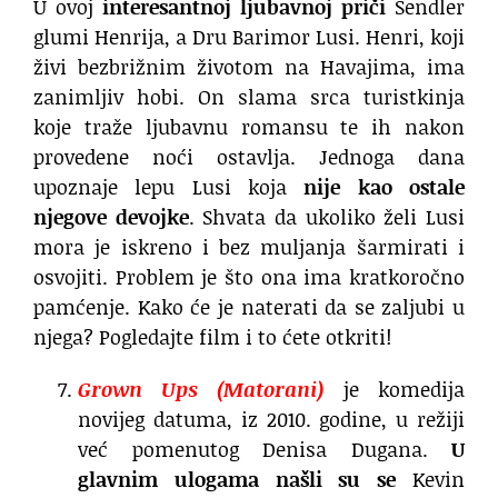
U ovoj
interesantnoj ljubavnoj priči
Sendler
glumi Henrija, a Dru Barimor Lusi. Henri, koji
živi bezbrižnim životom na Havajima, ima
zanimljiv hobi. On slama srca turistkinja
koje traže ljubavnu romansu te ih nakon
provedene noći ostavlja. Jednoga dana
upoznaje lepu Lusi koja
nije kao ostale
njegove devojke
. Shvata da ukoliko želi Lusi
mora je iskreno i bez muljanja šarmirati i
osvojiti. Problem je što ona ima kratkoročno
pamćenje. Kako će je naterati da se zaljubi u
njega? Pogledajte film i to ćete otkriti!
Grown Ups (Matorani)
je komedija
novijeg datuma, iz 2010. godine, u režiji
već pomenutog Denisa Dugana.
U
glavnim ulogama našli su se
Kevin