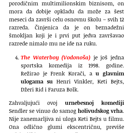
porodičnim multimilionskim biznisom, on
mora da dobije opkladu da može za šest
meseci da završi celu osnovnu školu – svih 12
razreda. Činjenica da je on beznadežni
šmokljan koji je i prvi put jedva završavao
razrede nimalo mu ne ide na ruku.
The Waterboy (Vodonoša)
je još jedna
sportska komedija iz 1998. godine.
Režirao je Frenk Korači, a
u glavnim
ulogama su
Henri Vinkler, Keti Bejts,
Džeri Rid i Faruza Bolk.
Zahvaljujući ovoj
urnebesnoj komediji
Sendler se vinuo do samog
holivudskog vrha
.
Nije zanemarljiva ni uloga Keti Bejts u filmu.
Ona odlično glumi ekscentričnu, previše