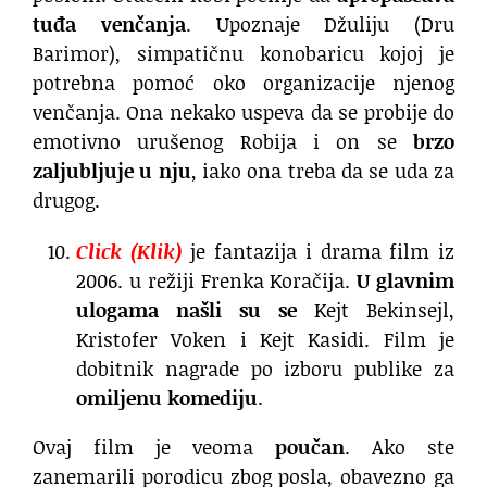
tuđa venčanja
. Upoznaje Džuliju (Dru
Barimor), simpatičnu konobaricu kojoj je
potrebna pomoć oko organizacije njenog
venčanja. Ona nekako uspeva da se probije do
emotivno urušenog Robija i on se
brzo
zaljubljuje u nju
, iako ona treba da se uda za
drugog.
Click (Klik)
je fantazija i drama film iz
2006. u režiji Frenka Koračija.
U glavnim
ulogama našli su se
Kejt Bekinsejl,
Kristofer Voken i Kejt Kasidi. Film je
dobitnik nagrade po izboru publike za
omiljenu komediju
.
Ovaj film je veoma
poučan
. Ako ste
zanemarili porodicu zbog posla, obavezno ga