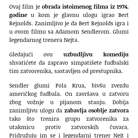
Ovaj film je
obrada istoimenog filma iz 1974.
godine
u kom je glavnu ulogu igrao Bert
Rejnolds. Zanimljivo je da Bert Rejnolds igra i
u ovom filmu sa Adamom Sendlerom. Glumi
legendarnog trenera Nejta.
Gledajući ovu
uzbudljivu komediju
shvatićete da zapravo simpatišete fudbalski
tim zatvorenika, sastavljen od prestupnika.
Sendler glumi Pola Krua, bivšu zvezdu
američkog fudbala. On završava u zatvoru
zbog vožnje u pijanom stanju. Dobija
zanimljivu ulogu da
zabavlja osoblje zatvora
tako što trenira grupu zatvorenika za
utakmicu protiv zatvorskih čuvara.
Pridružuju im se i legendarni trener Nejt i