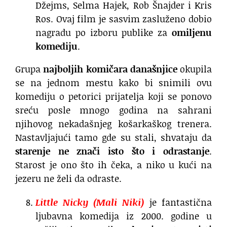
Džejms, Selma Hajek, Rob Šnajder i Kris
Ros. Ovaj film je sasvim zasluženo dobio
nagradu po izboru publike za
omiljenu
komediju
.
Grupa
najboljih komičara današnjice
okupila
se na jednom mestu kako bi snimili ovu
komediju o petorici prijatelja koji se ponovo
sreću posle mnogo godina na sahrani
njihovog nekadašnjeg košarkaškog trenera.
Nastavljajući tamo gde su stali, shvataju da
starenje ne znači isto što i odrastanje
.
Starost je ono što ih čeka, a niko u kući na
jezeru ne želi da odraste.
Little Nicky (Mali Niki)
je fantastična
ljubavna komedija iz 2000. godine u