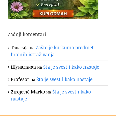
Zadnji komentari
Танасије
на
Zašto je kurkuma predmet
brojnih istraživanja
Шумaдинaц
на
Šta je svest i kako nastaje
Profesor
на
Šta je svest i kako nastaje
Zirojević Marko
на
Šta je svest i kako
nastaje