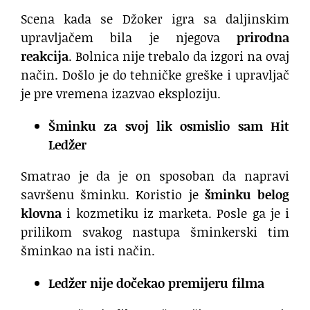
Scena kada se Džoker igra sa daljinskim
upravljačem bila je njegova
prirodna
reakcija
. Bolnica nije trebalo da izgori na ovaj
način. Došlo je do tehničke greške i upravljač
je pre vremena izazvao eksploziju.
Šminku za svoj lik osmislio sam Hit
Ledžer
Smatrao je da je on sposoban da napravi
savršenu šminku. Koristio je
šminku belog
klovna
i kozmetiku iz marketa. Posle ga je i
prilikom svakog nastupa šminkerski tim
šminkao na isti način.
Ledžer nije dočekao premijeru filma