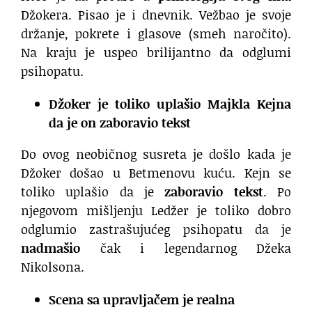
Džokera. Pisao je i dnevnik. Vežbao je svoje
držanje, pokrete i glasove (smeh naročito).
Na kraju je uspeo brilijantno da odglumi
psihopatu.
Džoker je toliko uplašio Majkla Kejna
da je on zaboravio tekst
Do ovog neobičnog susreta je došlo kada je
Džoker došao u Betmenovu kuću. Kejn se
toliko uplašio da je
zaboravio tekst
. Po
njegovom mišljenju Ledžer je toliko dobro
odglumio zastrašujućeg psihopatu da je
nadmašio
čak i legendarnog Džeka
Nikolsona.
Scena sa upravljačem je realna