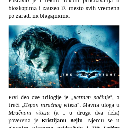
Postavio je i rekord tokom prikazivanja u
bioskopima i zauzeo 17. mesto svih vremena
po zaradi na blagajnama.
Prvi deo ove trilogije je
„Betmen počinje“
, a
treći
„Uspon mračnog viteza“
. Glavna uloga u
Mračnom vitezu
(a i u druga dva dela)
poverena je
Kristijanu Bejlu
. Njemu se u
glavnim ulogama pridružuju i
Hit Ledžer