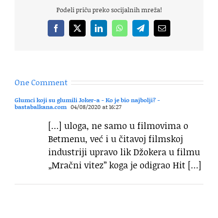
Podeli priču preko socijalnih mreža!
Facebook
X
LinkedIn
WhatsApp
Telegram
Email
One Comment
Glumci koji su glumili Joker-a - Ko je bio najbolji? -
bastabalkana.com
04/08/2020 at 16:27
[…] uloga, ne samo u filmovima o
Betmenu, već i u čitavoj filmskoj
industriji upravo lik Džokera u filmu
„Mračni vitez” koga je odigrao Hit […]