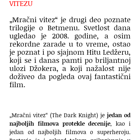
VITEZU
„Mračni vitez“ je drugi deo poznate
trilogije o Betmenu. Svetlost dana
ugledao je 2008. godine, a osim
rekordne zarade u to vreme, ostao
je poznat i po sjajnom Hitu Ledžeru,
koji se i danas pamti po briljantnoj
ulozi Džokera, a koji nažalost nije
doživeo da pogleda ovaj fantastični
film.
„Mračni vitez“ (The Dark Knight) je
jedan od
najboljih filmova protekle decenije
, kao i
jedan od najboljih filmova o superheroju.