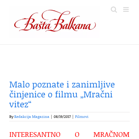
Skip
to
content
Malo poznate i zanimljive
činjenice o filmu „Mračni
vitez“
By
Redakcija Magazina
|
08/19/2017
|
Filmovi
INTERESANTNO O MRAČNOM