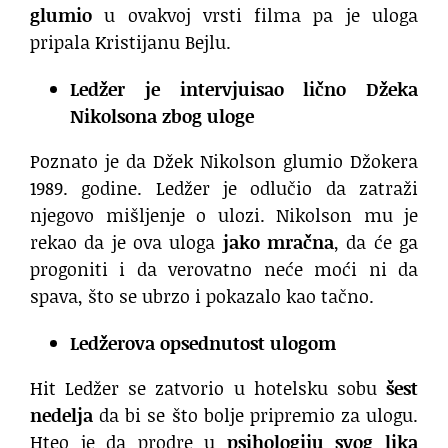
glumio
u ovakvoj vrsti filma pa je uloga
pripala Kristijanu Bejlu.
Ledžer je intervjuisao lično Džeka
Nikolsona zbog uloge
Poznato je da Džek Nikolson glumio Džokera
1989. godine. Ledžer je odlučio da zatraži
njegovo mišljenje o ulozi. Nikolson mu je
rekao da je ova uloga
jako mračna
, da će ga
progoniti i da verovatno neće moći ni da
spava, što se ubrzo i pokazalo kao tačno.
Ledžerova opsednutost ulogom
Hit Ledžer se zatvorio u hotelsku sobu
šest
nedelja
da bi se što bolje pripremio za ulogu.
Hteo je da prodre u
psihologiju svog lika