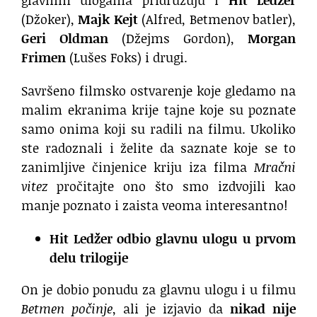
(Džoker),
Majk Kejt
(Alfred, Betmenov batler),
Geri Oldman
(Džejms Gordon),
Morgan
Frimen
(Lušes Foks) i drugi.
Savršeno filmsko ostvarenje koje gledamo na
malim ekranima krije tajne koje su poznate
samo onima koji su radili na filmu. Ukoliko
ste radoznali i želite da saznate koje se to
zanimljive činjenice kriju iza filma
Mračni
vitez
pročitajte ono što smo izdvojili kao
manje poznato i zaista veoma interesantno!
Hit Ledžer odbio glavnu ulogu u prvom
delu trilogije
On je dobio ponudu za glavnu ulogu i u filmu
Betmen počinje
, ali je izjavio da
nikad nije