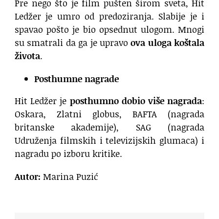
Pre nego što je film pušten širom sveta, Hit
Ledžer je umro od predoziranja. Slabije je i
spavao pošto je bio opsednut ulogom. Mnogi
su smatrali da ga je upravo
ova uloga koštala
života
.
Posthumne nagrade
Hit Ledžer je
posthumno dobio više nagrada
:
Oskara, Zlatni globus, BAFTA (nagrada
britanske akademije), SAG (nagrada
Udruženja filmskih i televizijskih glumaca) i
nagradu po izboru kritike.
Autor:
Marina Puzić