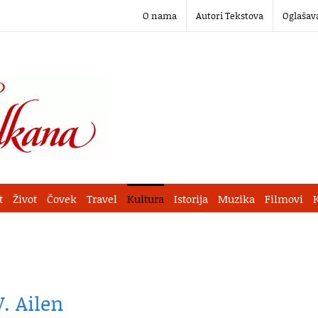
O nama
Autori Tekstova
Oglašav
t
Život
Čovek
Travel
Kultura
Istorija
Muzika
Filmovi
. Ailen