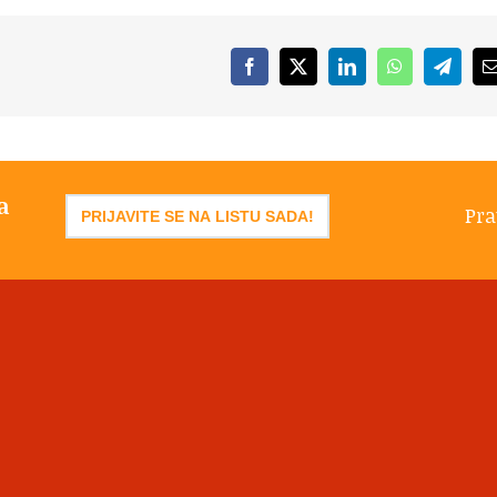
Facebook
X
LinkedIn
WhatsApp
Telegr
a
Pra
PRIJAVITE SE NA LISTU SADA!