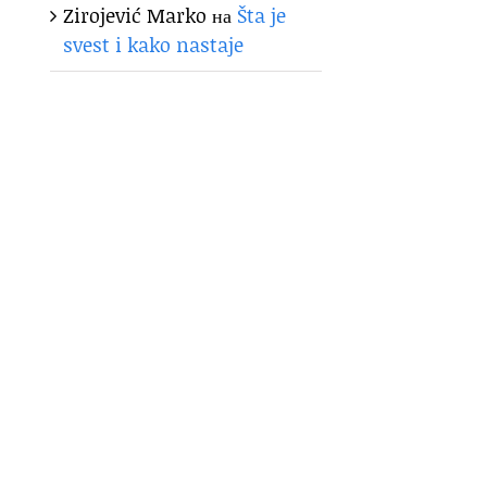
Zirojević Marko
на
Šta je
svest i kako nastaje