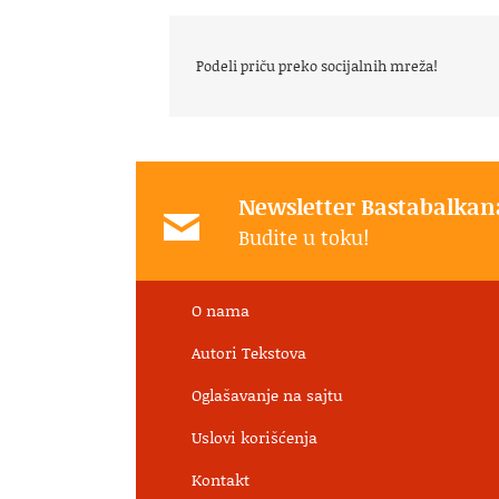
Podeli priču preko socijalnih mreža!
Newsletter Bastabalkan
Budite u toku!
O nama
Autori Tekstova
Oglašavanje na sajtu
Uslovi korišćenja
Kontakt