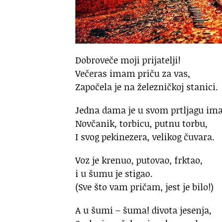
Dobroveče moji prijatelji!
Večeras imam priču za vas,
Započela je na železničkoj stanici.
Jedna dama je u svom prtljagu ima
Novčanik, torbicu, putnu torbu,
I svog pekinezera, velikog čuvara.
Voz je krenuo, putovao, frktao,
i u šumu je stigao.
(Sve što vam pričam, jest je bilo!)
A u šumi – šuma! divota jesenja,