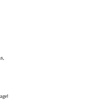
s,
age!