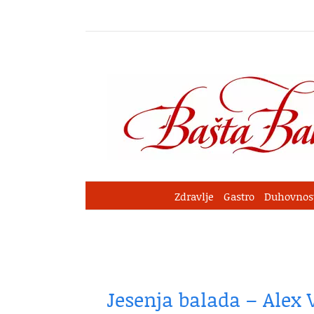
Skip
to
content
Zdravlje
Gastro
Duhovnos
Jesenja balada – Alex V