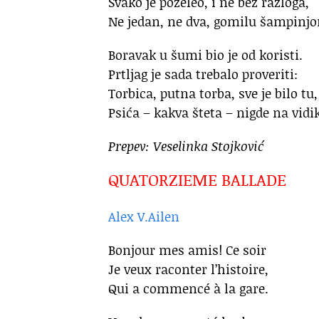
Svako je poželeo, i ne bez razloga,
Ne jedan, ne dva, gomilu šampinjo
Boravak u šumi bio je od koristi.
Prtljag je sada trebalo proveriti:
Torbica, putna torba, sve je bilo tu,
Psića – kakva šteta – nigde na vidi
Prepev: Veselinka Stojković
QUATORZIEME BALLADE
Alex V.Ailen
Bonjour mes amis! Ce soir
Je veux raconter l’histoire,
Qui a commencé à la gare.