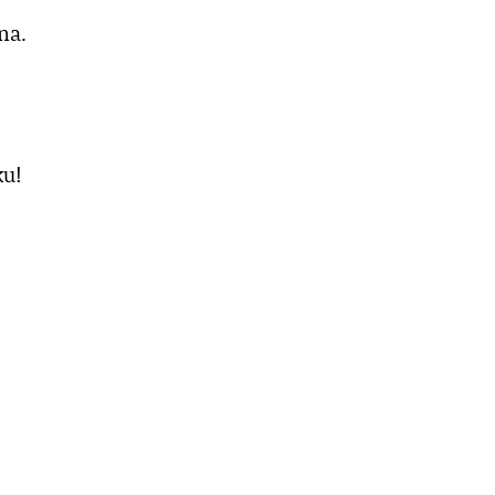
na.
ku!