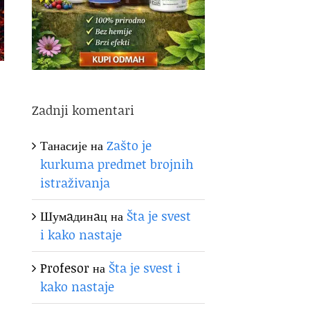
Zadnji komentari
Танасије
на
Zašto je
kurkuma predmet brojnih
istraživanja
Шумaдинaц
на
Šta je svest
i kako nastaje
Profesor
на
Šta je svest i
kako nastaje