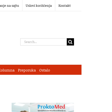
anje na sajtu
Uslovi korišćenja
Kontakt
Search
for:
Kolumna
Preporuka
Ostalo