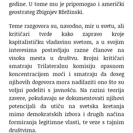
godine. U tome mu je pripomogao i američki
geostrateg Zbignjev Bžežinski.
Teme razgovora su, navodno, mir u svetu, ali
kritičari tvrde kako zapravo kroje
kapitalističku vladavinu svetom, a u svojim
interesima postavljaju razne članove na
visoka mesta u društvu. Brojni kritičari
smatraju Trilateralnu komisiju opasnom
koncentracijom moći i smatraju da doseg
njihovih dogovora mora nadilaziti ono što su
voljni podeliti s javnošću. Na razini teorija
zavere, pokušavaju se dokumentovati njihovi
potencijali da utiču na svetska kretanja
mimo demokratskih izbora i drugih načina
formiranja legitimne vlasti, te veze s tajnim
društvima.