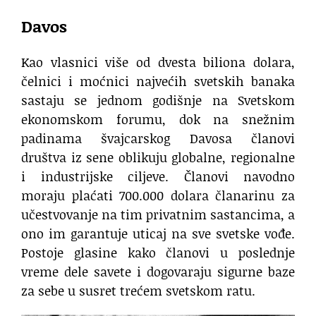
Davos
Kao vlasnici više od dvesta biliona dolara,
čelnici i moćnici najvećih svetskih banaka
sastaju se jednom godišnje na Svetskom
ekonomskom forumu, dok na snežnim
padinama švajcarskog Davosa članovi
društva iz sene oblikuju globalne, regionalne
i industrijske ciljeve. Članovi navodno
moraju plaćati 700.000 dolara članarinu za
učestvovanje na tim privatnim sastancima, a
ono im garantuje uticaj na sve svetske vođe.
Postoje glasine kako članovi u poslednje
vreme dele savete i dogovaraju sigurne baze
za sebe u susret trećem svetskom ratu.