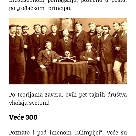
po „rođačkom“ principu.
Po teorijama zavera, ovih pet tajnih društva
vladaju svetom!
Veće 300
Poznato i pod imenom „Olimpijci“, Veće su