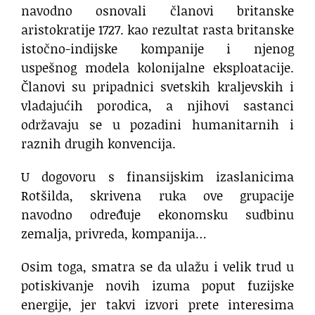
navodno osnovali članovi britanske
aristokratije 1727. kao rezultat rasta britanske
istočno-indijske kompanije i njenog
uspešnog modela kolonijalne eksploatacije.
Članovi su pripadnici svetskih kraljevskih i
vladajućih porodica, a njihovi sastanci
održavaju se u pozadini humanitarnih i
raznih drugih konvencija.
U dogovoru s finansijskim izaslanicima
Rotšilda, skrivena ruka ove grupacije
navodno određuje ekonomsku sudbinu
zemalja, privreda, kompanija…
Osim toga, smatra se da ulažu i velik trud u
potiskivanje novih izuma poput fuzijske
energije, jer takvi izvori prete interesima