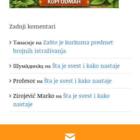
Zadnji komentari
Танасије
на
Zašto je kurkuma predmet
brojnih istraživanja
Шумaдинaц
на
Šta je svest i kako nastaje
Profesor
на
Šta je svest i kako nastaje
Zirojević Marko
на
Šta je svest i kako
nastaje