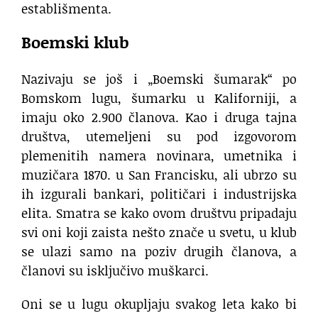
establišmenta.
Boemski klub
Nazivaju se još i „Boemski šumarak“ po
Bomskom lugu, šumarku u Kaliforniji, a
imaju oko 2.900 članova. Kao i druga tajna
društva, utemeljeni su pod izgovorom
plemenitih namera novinara, umetnika i
muzičara 1870. u San Francisku, ali ubrzo su
ih izgurali bankari, političari i industrijska
elita. Smatra se kako ovom društvu pripadaju
svi oni koji zaista nešto znače u svetu, u klub
se ulazi samo na poziv drugih članova, a
članovi su isključivo muškarci.
Oni se u lugu okupljaju svakog leta kako bi