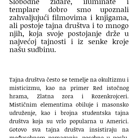
Slobodne zidare, iluminate i
templare dobro smo upoznali
zahvaljujući filmovima i knjigama,
ali postoje tajna društva i to mnogo
njih, koja svoje postojanje drže u
najvećoj tajnosti i iz senke kroje
našu sudbinu.
Tajna društva često se temelje na okultizmu i
misticizmu, kao na primer Red istočnog
hrama, Zlatna zora i Rozenkrojceri.
Mističnim elementima obiluje i masonsko
udruženje, kao i brojna studentska tajna
društva koja su vrlo popularna u Americi.
Gotovo sva tajna društva insistiraju na
međusobnom pomaganju, posebno u poslu,