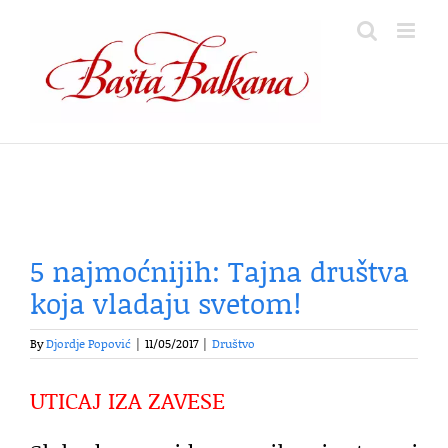
Skip
to
content
5 najmoćnijih: Tajna društva
koja vladaju svetom!
By
Djordje Popović
|
11/05/2017
|
Društvo
UTICAJ IZA ZAVESE