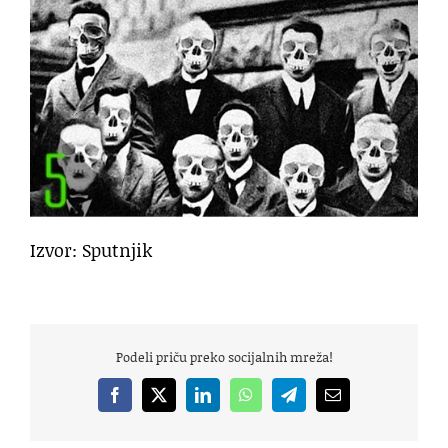
Izvor: Sputnjik
Podeli priču preko socijalnih mreža!
Facebook
X
LinkedIn
WhatsApp
Telegram
Email