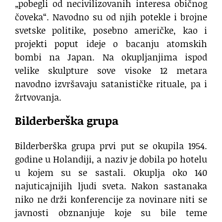
„pobegli od necivilizovanih interesa običnog
čoveka“. Navodno su od njih potekle i brojne
svetske politike, posebno američke, kao i
projekti poput ideje o bacanju atomskih
bombi na Japan. Na okupljanjima ispod
velike skulpture sove visoke 12 metara
navodno izvršavaju satanističke rituale, pa i
žrtvovanja.
Bilderberška grupa
Bilderberška grupa prvi put se okupila 1954.
godine u Holandiji, a naziv je dobila po hotelu
u kojem su se sastali. Okuplja oko 140
najuticajnijih ljudi sveta. Nakon sastanaka
niko ne drži konferencije za novinare niti se
javnosti obznanjuje koje su bile teme