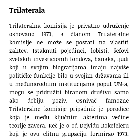
Trilaterala
Trilateralna komisija je privatno udruženje
osnovano 1973, a članom Trilateralne
komisije ne može se postati na vlastiti
zahtev. Istaknuti pojedinci, lobisti, šefovi
svetskih investicionih fondova, banaka, ljudi
koji u svojim biografijama imaju najviše
političke funkcije bilo u svojim državama ili
u međunarodnim institucijama poput UN-a,
mogu se pridružiti biranom društvu samo
ako dobiju poziv. Osnivač famozne
Trilateralne komisije pripadnik je porodice
koja je među ključnim akterima većine
teorije zavera. Reč je o od Dejvidu Rokefeleru
koji je ovu elitnu grupaciju formirao 1973.