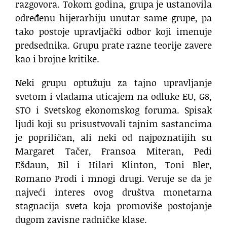
razgovora. Tokom godina, grupa je ustanovila
određenu hijerarhiju unutar same grupe, pa
tako postoje upravljački odbor koji imenuje
predsednika. Grupu prate razne teorije zavere
kao i brojne kritike.
Neki grupu optužuju za tajno upravljanje
svetom i vladama uticajem na odluke EU, G8,
STO i Svetskog ekonomskog foruma. Spisak
ljudi koji su prisustvovali tajnim sastancima
je popriličan, ali neki od najpoznatijih su
Margaret Tačer, Fransoa Miteran, Pedi
Ešdaun, Bil i Hilari Klinton, Toni Bler,
Romano Prodi i mnogi drugi. Veruje se da je
najveći interes ovog društva monetarna
stagnacija sveta koja promoviše postojanje
dugom zavisne radničke klase.