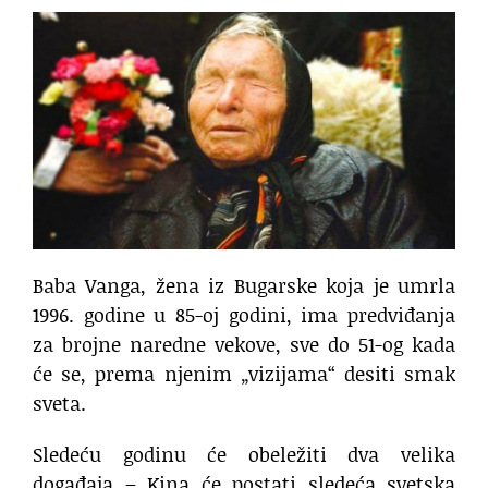
Baba Vanga, žena iz Bugarske koja je umrla
1996. godine u 85-oj godini, ima predviđanja
za brojne naredne vekove, sve do 51-og kada
će se, prema njenim „vizijama“ desiti smak
sveta.
Sledeću godinu će obeležiti dva velika
događaja – Kina će postati sledeća svetska