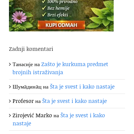
Zadnji komentari
Танасије
на
Zašto je kurkuma predmet
brojnih istraživanja
Шумaдинaц
на
Šta je svest i kako nastaje
Profesor
на
Šta je svest i kako nastaje
Zirojević Marko
на
Šta je svest i kako
nastaje