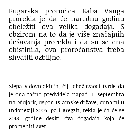
Bugarska proročica Baba Vanga
prorekla je da će narednu godinu
obeležiti dva velika događaja. S
obzirom na to da je više značajnih
dešavanja prorekla i da su se ona
obistinila, ova proročanstva treba
shvatiti ozbiljno.
Slepa vidovnjakinja, čiji obožavaoci tvrde da
je ona tačno predvidela napad 11. septembra
na Njujork, uspon Islamske države, cunami u
Indoneziji 2004, pa i Bregzit, rekla je da će se
2018. godine desiti dva događaja koja će
promeniti svet.