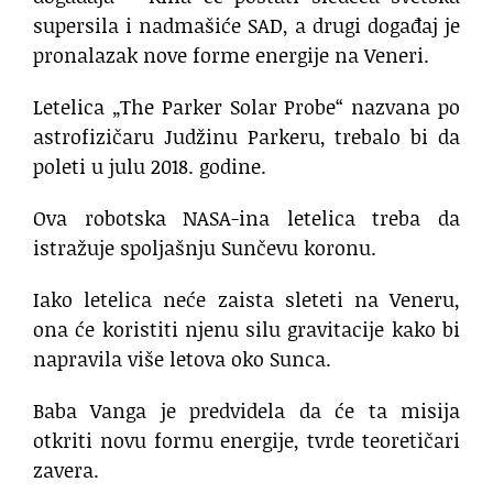
supersila i nadmašiće SAD, a drugi događaj je
pronalazak nove forme energije na Veneri.
Letelica „The Parker Solar Probe“ nazvana po
astrofizičaru Judžinu Parkeru, trebalo bi da
poleti u julu 2018. godine.
Ova robotska NASA-ina letelica treba da
istražuje spoljašnju Sunčevu koronu.
Iako letelica neće zaista sleteti na Veneru,
ona će koristiti njenu silu gravitacije kako bi
napravila više letova oko Sunca.
Baba Vanga je predvidela da će ta misija
otkriti novu formu energije, tvrde teoretičari
zavera.