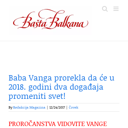
Skip
to
content
Baba Vanga prorekla da će u
2018. godini dva događaja
promeniti svet!
By
Redakcija Magazina
|
12/24/2017
|
Čovek
PROROČANSTVA VIDOVITE VANGE