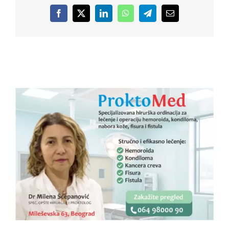
Facebook
X
LinkedIn
WhatsApp
Telegram
Email