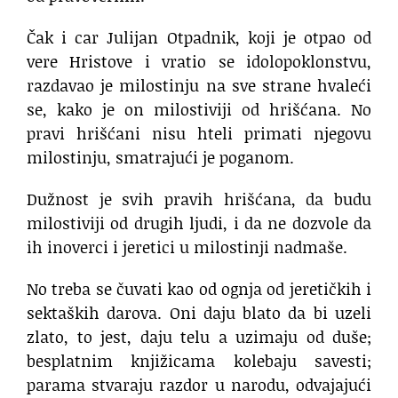
Čak i car Julijan Otpadnik, koji je otpao od
vere Hristove i vratio se idolopoklonstvu,
razdavao je milostinju na sve strane hvaleći
se, kako je on milostiviji od hrišćana. No
pravi hrišćani nisu hteli primati njegovu
milostinju, smatrajući je poganom.
Dužnost je svih pravih hrišćana, da budu
milostiviji od drugih ljudi, i da ne dozvole da
ih inoverci i jeretici u milostinji nadmaše.
No treba se čuvati kao od ognja od jeretičkih i
sektaških darova. Oni daju blato da bi uzeli
zlato, to jest, daju telu a uzimaju od duše;
besplatnim knjižicama kolebaju savesti;
parama stvaraju razdor u narodu, odvajajući