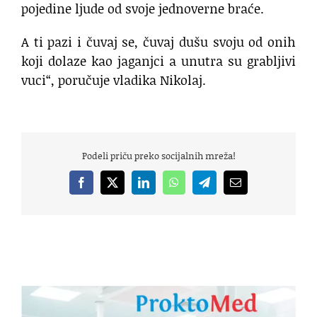
pojedine ljude od svoje jednoverne braće.
A ti pazi i čuvaj se, čuvaj dušu svoju od onih
koji dolaze kao jaganjci a unutra su grabljivi
vuci“, poručuje vladika Nikolaj.
Podeli priču preko socijalnih mreža!
Facebook
X
LinkedIn
WhatsApp
Telegram
Email