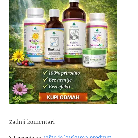
Zadnji komentari
Танасије
на
Zašto je kurkuma predmet