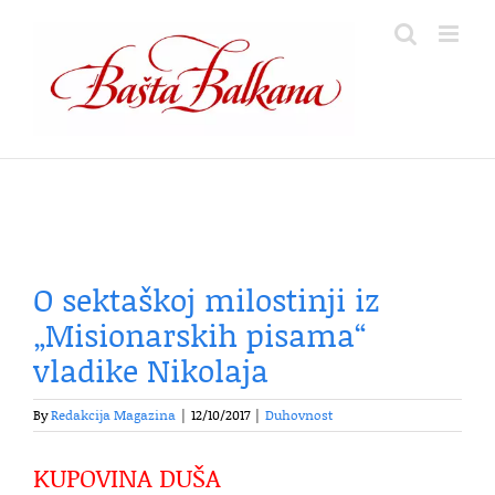
Skip
to
content
O sektaškoj milostinji iz
„Misionarskih pisama“
vladike Nikolaja
By
Redakcija Magazina
|
12/10/2017
|
Duhovnost
KUPOVINA DUŠA