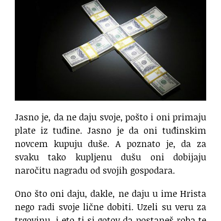
Jasno je, da ne daju svoje, pošto i oni primaju
plate iz tuđine. Jasno je da oni tuđinskim
novcem kupuju duše. A poznato je, da za
svaku tako kupljenu dušu oni dobijaju
naročitu nagradu od svojih gospodara.
Ono što oni daju, dakle, ne daju u ime Hrista
nego radi svoje lične dobiti. Uzeli su veru za
trgovinu, i eto ti si gotov da postaneš roba te