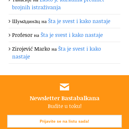
brojnih istraživanja
Шумaдинaц
на
Šta je svest i kako nastaje
Profesor
на
Šta je svest i kako nastaje
Zirojević Marko
на
Šta je svest i kako
nastaje
Newsletter Bastabalkana
Budite u toku!
Prijavite se na listu sada!