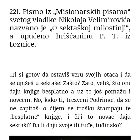
221. Pismo iz „Misionarskih pisama“
svetog vladike Nikolaja Velimirovića
nazvano je „O sektaškoj milostinji“,
a upućeno hrišćaninu P. T. iz
Loznice.
„Ti si gotov da ostaviš veru svojih otaca i da
se upišeš u sektaše! Zašto? Zato, veliš, što oni
daju knjige besplatno a uz to još pomažu i
novcem. No, kako ti, trezveni Podrinac, da se
ne zapitaš: o čijem se trošku štampaju te
„besplatne“ knjige, i čiji to novac daju
sektaši? Da li daju svoje ili tuđe, tuđinsko?