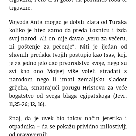
trgovine.
Vojvoda Anta mogao je dobiti zlata od Turaka
koliko je hteo samo da preda Loznicu i izda
svoj narod. Ali on nije davao „veru za večeru,
ni poštenje za pečenje“. Niti je ijedan od
slavnih predaka tvojih postupio kao Isav, koji
je za jedno jelo dao prvorodstvo svoje, nego su
svi kao ono Mojsej više voleli stradati s
narodom nego li imati zemaljsku sladost
grijeha, smatrajući porugu Hristovu za veće
bogatstvo od svega blaga egipatskoga (Jevr.
11,25-26; 12, 16).
Znaj, da je uvek bio takav način jeretika i
otpadnika – da se pokažu prividno milostiviji
od pravovernih.