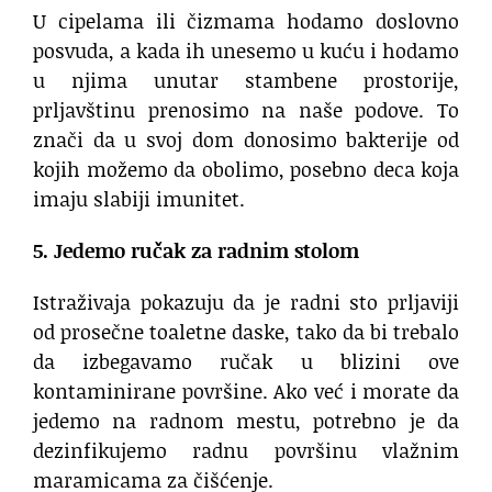
U cipelama ili čizmama hodamo doslovno
posvuda, a kada ih unesemo u kuću i hodamo
u njima unutar stambene prostorije,
prljavštinu prenosimo na naše podove. To
znači da u svoj dom donosimo bakterije od
kojih možemo da obolimo, posebno deca koja
imaju slabiji imunitet.
5. Jedemo ručak za radnim stolom
Istraživaja pokazuju da je radni sto prljaviji
od prosečne toaletne daske, tako da bi trebalo
da izbegavamo ručak u blizini ove
kontaminirane površine. Ako već i morate da
jedemo na radnom mestu, potrebno je da
dezinfikujemo radnu površinu vlažnim
maramicama za čišćenje.