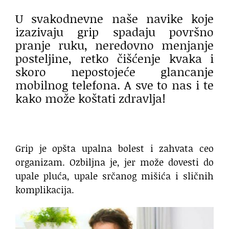
U svakodnevne naše navike koje
izazivaju grip spadaju površno
pranje ruku, neredovno menjanje
posteljine, retko čišćenje kvaka i
skoro nepostojeće glancanje
mobilnog telefona. A sve to nas i te
kako može koštati zdravlja!
Grip je opšta upalna bolest i zahvata ceo
organizam. Ozbiljna je, jer može dovesti do
upale pluća, upale srčanog mišića i sličnih
komplikacija.