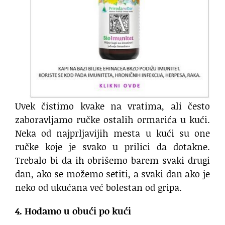
Uvek čistimo kvake na vratima, ali često
zaboravljamo ručke ostalih ormarića u kući.
Neka od najprljavijih mesta u kući su one
ručke koje je svako u prilici da dotakne.
Trebalo bi da ih obrišemo barem svaki drugi
dan, ako se možemo setiti, a svaki dan ako je
neko od ukućana već bolestan od gripa.
4. Hodamo u obući po kući