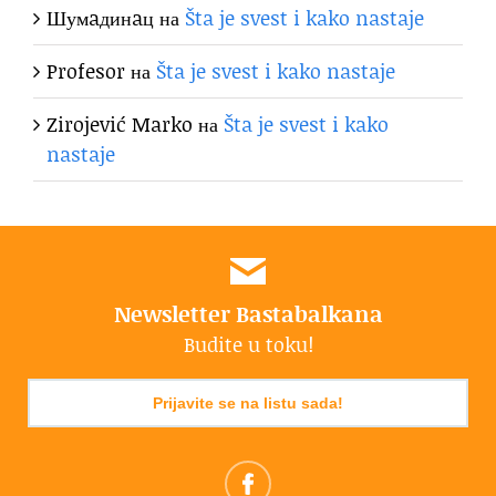
Шумaдинaц
на
Šta je svest i kako nastaje
Profesor
на
Šta je svest i kako nastaje
Zirojević Marko
на
Šta je svest i kako
nastaje
Newsletter Bastabalkana
Budite u toku!
Prijavite se na listu sada!