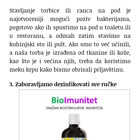
Stavljanje torbice ili ranca na pod je
najotvoreniji mogući poziv bakterijama,
pogotovo ako ih spustimo na pod u toaletu ili
u restoranu, a odmah zatim stavimo na
kuhinjski sto ili pult. Ako smo to već učinili,
a naša torba je izrađena od tkanine ili kože,
kao što je i većina njih, treba da koristimo
meku krpu kako bismo obrisali prljavštinu.
3. Zaboravljamo dezinfikovati sve ručke