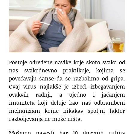
Postoje određene navike koje skoro svako od
nas svakodnevno praktikuje, kojima se
povećavaju šanse da se razbolimo od gripa.
Ovaj virus najlakše je izbeći izbegavanjem
ovakvih radnji, a ujedno i jačanjem
imuniteta koji deluje kao naš odbrambeni
mehanizam kome nikakav spoljni faktor
razboljevanja ne može ništa.
Možemo navesti bar 10 dnevnih rutina