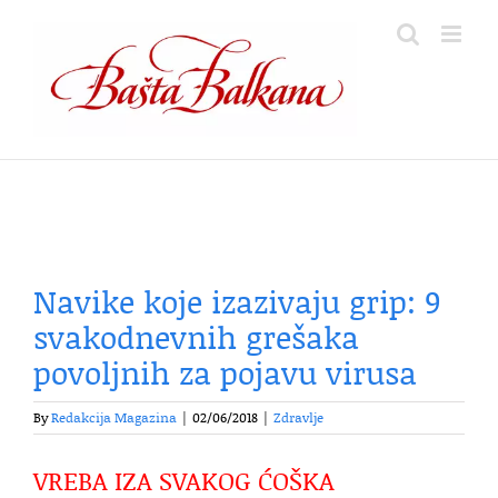
Skip
to
content
Navike koje izazivaju grip: 9
svakodnevnih grešaka
povoljnih za pojavu virusa
By
Redakcija Magazina
|
02/06/2018
|
Zdravlje
VREBA IZA SVAKOG ĆOŠKA