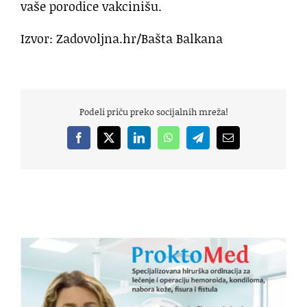
vaše porodice vakcinišu.
Izvor: Zadovoljna.hr/Bašta Balkana
Podeli priču preko socijalnih mreža!
Facebook
X
LinkedIn
WhatsApp
Telegram
Email