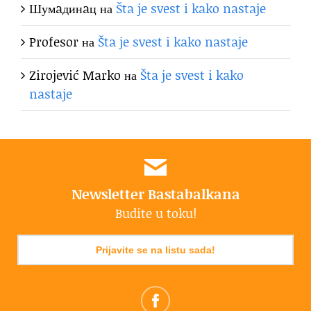
Шумaдинaц
на
Šta je svest i kako nastaje
Profesor
на
Šta je svest i kako nastaje
Zirojević Marko
на
Šta je svest i kako
nastaje
Newsletter Bastabalkana
Budite u toku!
Prijavite se na listu sada!