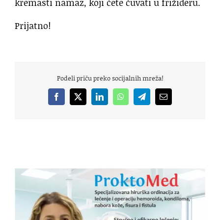
kremasti namaz, koji ćete čuvati u frižideru.
Prijatno!
Podeli priču preko socijalnih mreža!
Facebook
X
LinkedIn
WhatsApp
Telegram
Email