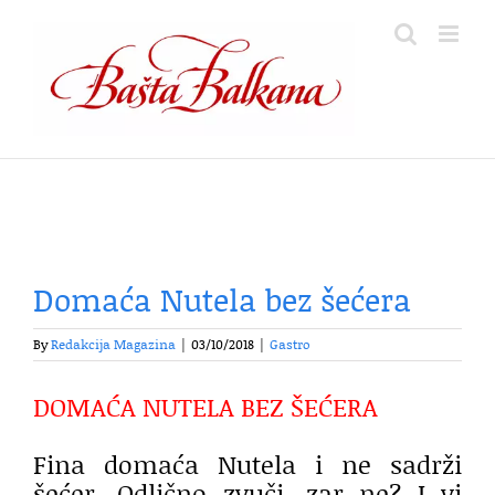
Skip
to
content
Domaća Nutela bez šećera
By
Redakcija Magazina
|
03/10/2018
|
Gastro
DOMAĆA NUTELA BEZ ŠEĆERA
Fina domaća Nutela i ne sadrži
šećer. Odlično zvuči, zar ne? I vi