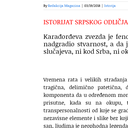
By
Redakcija Magazina
|
03/19/2018
|
Istorija
ISTORIJAT SRPSKOG ODLIČJA
Karađorđeva zvezda je feno
nadgradio stvarnost, a da
slučajeva, ni kod Srba, ni o
Vremena rata i velikih stradanja
tragična, delimično patetična,
komponenta da u određenom mome
prisutne, kada su na okupu, t
transpersonalnosti od koje se gra
nezavisne elemente i slike bez koj
san, ljudima je neophodna legenda