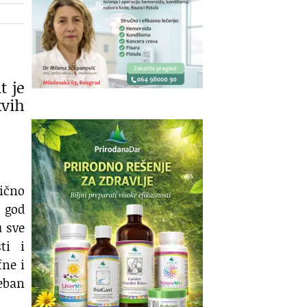
t je
kvih
mično
 god
 sve
ti i
fne i
reban