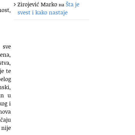
Zirojević Marko
на
Šta je
nost,
svest i kako nastaje
i sve
dena,
stva,
je te
elog
ski,
an u
kog i
ihova
učaju
nije