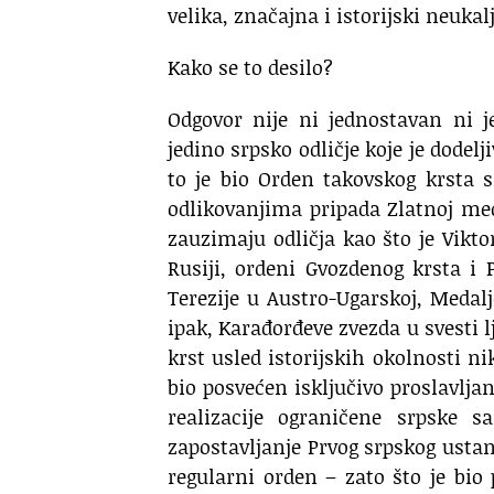
velika, značajna i istorijski neuka
Kako se to desilo?
Odgovor nije ni jednostavan ni 
jedino srpsko odličje koje je dode
to je bio Orden takovskog krsta
odlikovanjima pripada Zlatnoj meda
zauzimaju odličja kao što je Viktor
Rusiji, ordeni Gvozdenog krsta i
Terezije u Austro-Ugarskoj, Medalje 
ipak, Karađorđeve zvezda u svesti l
krst usled istorijskih okolnosti n
bio posvećen isključivo proslavlja
realizacije ograničene srpske
zapostavljanje Prvog srpskog usta
regularni orden – zato što je bi