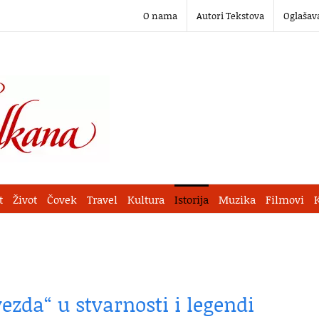
O nama
Autori Tekstova
Oglašav
t
Život
Čovek
Travel
Kultura
Istorija
Muzika
Filmovi
zda“ u stvarnosti i legendi