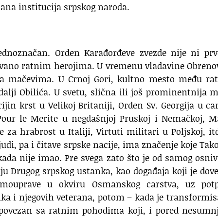
ljana institucija srpskog naroda.
jednoznačan. Orden Karađorđeve zvezde nije ni prv
ljivano ratnim herojima. U vremenu vladavine Obreno
 sa mačevima. U Crnoj Gori, kultno mesto među ra
lji Obilića. U svetu, slična ili još prominentnija 
ijin krst u Velikoj Britaniji, Orden Sv. Georgija u ca
 Pour le Merite u negdašnjoj Pruskoj i Nemačkoj, M
za hrabrost u Italiji, Virtuti militari u Poljskoj, it
judi, pa i čitave srpske nacije, ima značenje koje Tak
ikada nije imao. Pre svega zato što je od samog osni
nju Drugog srpskog ustanka, kao događaja koji je dov
 samouprave u okviru Osmanskog carstva, uz pot
nka i njegovih veterana, potom – kada je transformi
o povezan sa ratnim pohodima koji, i pored nesumn