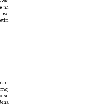
azvao
le na
novo
etiri
ako i
arnoj
ni su
rdena