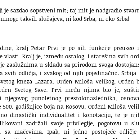
 je sazdao sopstveni mit; taj mit je nadgradio stvar
nogo takvih slučajeva, ni kod Srba, ni oko Srba!
dine, kralj Petar Prvi je po sili funkcije preuzeo 
 vlasti. Kralj je, između ostalog, i starešina svih or
juje zaslužnima u skladu sa prirodom svoga dostojan
svih odličja, i svakog od njih pojedinačno. Srbija 
vetog kneza Lazara, Orden Miloša Velikog, Orden b
rden Svetog Save. Prvi među njima bio je, suštin
 i njegovog punoletnog prestolonaslednika, osnov
500. godišnjice boja na Kosovu. Ordeni Miloša Veli
o dinastički individualitet i konotaciju, te je nj
ikovani zadržali svoje privilegije, pogotovu u sl
 sa mačevima. Ipak, ni jedno postojeće odličje 