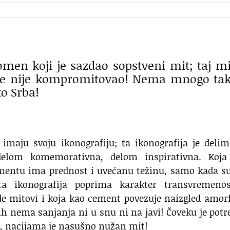
men koji je sazdao sopstveni mit; taj mi
 je nije kompromitovao! Nema mnogo ta
ko Srba!
 imaju svoju ikonografiju; ta ikonografija je deli
 delom komemorativna, delom inspirativna. Koja
ntu ima prednost i uvećanu težinu, samo kada su
a ikonografija poprima karakter transvremenos
de mitovi i koja kao cement povezuje naizgled amor
ih nema sanjanja ni u snu ni na javi! Čoveku je pot
, nacijama je nasušno nužan mit!