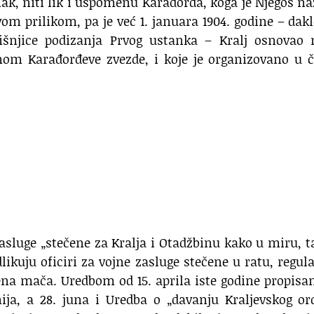
ak, niti lik i uspomenu Karađorđa, koga je Njegoš n
vom prilikom, pa je već 1. januara 1904. godine – dak
šnjice podizanja Prvog ustanka – Kralj osnovao 
nom Karađorđeve zvezde, i koje je organizovano u č
sluge „stečene za Kralja i Otadžbinu kako u miru, t
likuju oficiri za vojne zasluge stečene u ratu, regul
ena mača. Uredbom od 15. aprila iste godine propisa
nija, a 28. juna i Uredba o „davanju Kraljevskog o