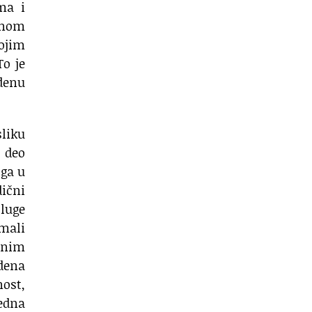
ma i
enom
kojim
To je
rdenu
liku
e deo
oga u
ični
luge
imali
arnim
rdena
nost,
edna