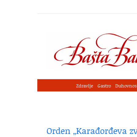
Skip
to
content
Zdravlje
Gastro
Duhovnos
Orden „Karađorđeva zve