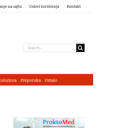
anje na sajtu
Uslovi korišćenja
Kontakt
Search
for:
Kolumna
Preporuka
Ostalo