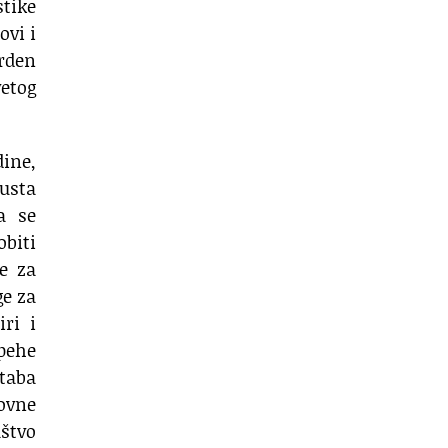
tike
ovi i
rden
vetog
dine,
 usta
a se
biti
ne za
ge za
ri i
spehe
taba
ovne
aštvo