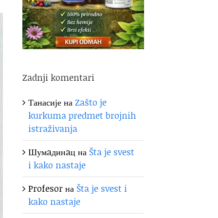
Zadnji komentari
Танасије
на
Zašto je
kurkuma predmet brojnih
istraživanja
Шумaдинaц
на
Šta je svest
i kako nastaje
Profesor
на
Šta je svest i
kako nastaje