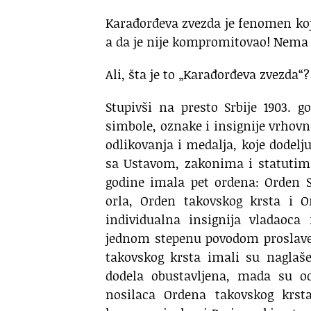
Karađorđeva zvezda je fenomen koji
a da je nije kompromitovao! Nema m
Ali, šta je to „Karađorđeva zvezda“?
Stupivši na presto Srbije 1903. go
simbole, oznake i insignije vrhovne
odlikovanja i medalja, koje dodel
sa Ustavom, zakonima i statutima 
godine imala pet ordena: Orden S
orla, Orden takovskog krsta i O
individualna insignija vladaoca
jednom stepenu povodom proslave 
takovskog krsta imali su naglašen
dodela obustavljena, mada su odl
nosilaca Ordena takovskog krsta