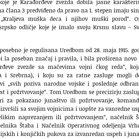
oje je Karađorđeve zvezda dobila jasne karakteris
a člana 3 predviđeno da pravo na 1. stepen imaju sin
i „Kraljeva muška deca i njihov muški porod“. O
srpsko odličje koje je imalo svoju Krsnu slavu – S
osebno je regulisana Uredbom od 28. maja 1915. go
 la poseban značaj i pravila, i bila proširena novo
rđeve zvezde sa mačevima vojni čkog reda“, koj
a i Srebrna), i koju su za ratne zasluge mogli do
dovi „svih poziva narodne vojske i poslednje odbra
t i požrtvovanje“. Tom Uredbom se precizirju zaslu
ri za pokazano junaštvo ili požrtvovanje, komandi
izvršili sa svojim vojnicima i uopšte za vanredne u
likim naprezanjem ili požrtvovanjem“, načelnik Š
nika Štaba i Načelnik Operativnog odeljenja Vrh
jskih i konjičkih pukova za izvanredan uspeh i jun