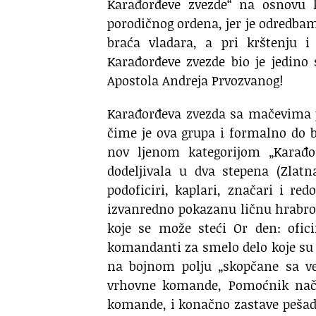
Karađorđeve zvezde“ na osnovu k
porodičnog ordena, jer je odredbam
braća vladara, a pri krštenju 
Karađorđeve zvezde bio je jedino 
Apostola Andreja Prvozvanog!
Karađorđeva zvezda sa mačevima p
čime je ova grupa i formalno do bi
nov ljenom kategorijom „Karađo
dodeljivala u dva stepena (Zlatn
podoficiri, kaplari, značari i re
izvanredno pokazanu ličnu hrabros
koje se može steći Or den: ofici
komandanti za smelo delo koje su 
na bojnom polju „skopčane sa ve
vrhovne komande, Pomoćnik načel
komande, i konačno zastave pešadi