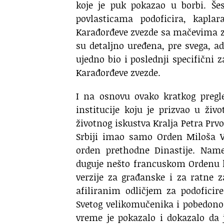
koje je puk pokazao u borbi. Še
povlasticama podoficira, kapl
Karađorđeve zvezde sa mačevima za
su detaljno uređena, pre svega, ad
ujedno bio i poslednji specifični 
Karađorđeve zvezde.
I na osnovu ovako kratkog pregl
institucije koju je prizvao u živo
životnog iskustva Kralja Petra Prvog
Srbiji imao samo Orden Miloša Ve
orden prethodne Dinastije. Name
duguje nešto francuskom Ordenu le
verzije za građanske i za ratne z
afiliranim odličjem za podoficir
Svetog velikomučenika i pobedono
vreme je pokazalo i dokazalo da 