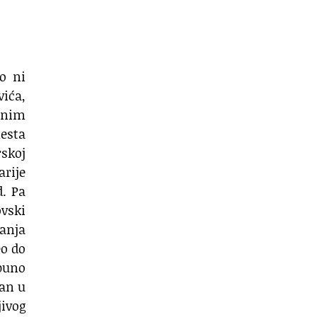
o ni
vića,
tnim
mesta
rskoj
arije
d. Pa
ovski
vanja
eo do
puno
san u
jivog