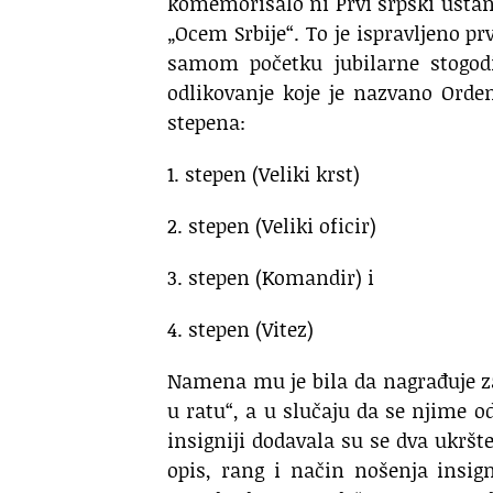
komemorisalo ni Prvi srpski ustan
„Ocem Srbije“. To je ispravljeno pr
samom početku jubilarne stogodi
odlikovanje koje je nazvano Orde
stepena:
1. stepen (Veliki krst)
2. stepen (Veliki oficir)
3. stepen (Komandir) i
4. stepen (Vitez)
Namena mu je bila da nagrađuje za
u ratu“, a u slučaju da se njime od
insigniji dodavala su se dva ukršt
opis, rang i način nošenja insig