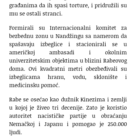
građanima da ih spasi torture, i pridružili su
mu se ostali stranci.
Formirali su Internacionalni komitet za
bezbednu zonu u Nandžingu sa namerom da
spašavaju izbeglice i stacionirali se u
američkoj ambasadi i okolnim
univerzitetskim objektima u blizini Rabeovog
doma. Ovi kvadratni metri obezbeđivali su
izbeglicama hranu, vodu, sklonište i
medicinsku pomoć.
Rabe se osećao kao dužnik Kinezima i zemlji
u kojoj je živeo tri decenije. Zato je koristio
autoritet nacističke partije u obraćanju
Nemačkoj i Japanu i pomogao je 250.000
ljudi.