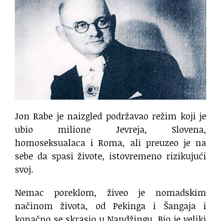
Jon Rabe je naizgled podržavao režim koji je
ubio milione Jevreja, Slovena,
homoseksualaca i Roma, ali preuzeo je na
sebe da spasi živote, istovremeno rizikujući
svoj.
Nemac poreklom, živeo je nomadskim
načinom života, od Pekinga i Šangaja i
konačno se skrasio u Nandžingu. Bio je veliki