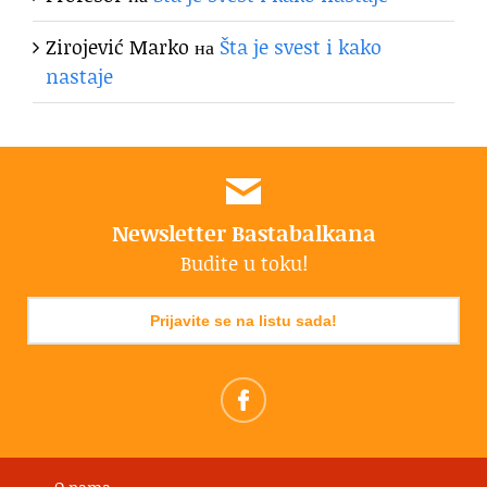
Zirojević Marko
на
Šta je svest i kako
nastaje
Newsletter Bastabalkana
Budite u toku!
Prijavite se na listu sada!
O nama