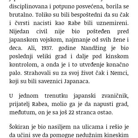
disciplinovana i potpuno posvećena, borila se
brutalno. Toliko su bili bespoštedni da su čak
i čvrsti nacisti kao Rabe bili uznemireni.
Nijedan civil nije bio pošteđen pred
japanskom vojskom, najmanje od svih žene i
deca. Ali, 1937. godine Nandžing je bio
poslednji veliki grad i dalje pod kinskom
kontrolom, a onda je i to utvrđenje konačno
palo. Strahovali su za svoj život čak i Nemci,
koji su bili saveznici Japanaca.
U jednom trenutku japanski zvaničnik,
prijatelj Rabea, molio ga je da napusti grad,
međutum, on je sa još 22 stranca ostao.
Šokiran je bio nasiljem na ulicama i rešio je
da učini sve da pomogne nedužnim kineskim