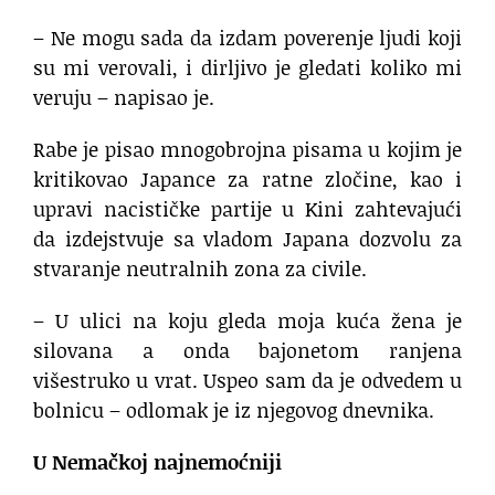
– Ne mogu sada da izdam poverenje ljudi koji
su mi verovali, i dirljivo je gledati koliko mi
veruju – napisao je.
Rabe je pisao mnogobrojna pisama u kojim je
kritikovao Japance za ratne zločine, kao i
upravi nacističke partije u Kini zahtevajući
da izdejstvuje sa vladom Japana dozvolu za
stvaranje neutralnih zona za civile.
– U ulici na koju gleda moja kuća žena je
silovana a onda bajonetom ranjena
višestruko u vrat. Uspeo sam da je odvedem u
bolnicu – odlomak je iz njegovog dnevnika.
U Nemačkoj najnemoćniji