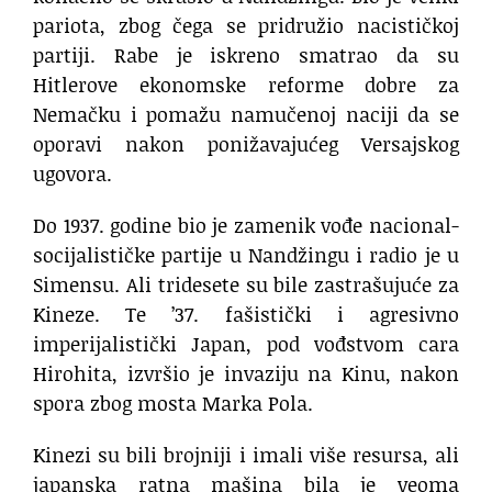
pariota, zbog čega se pridružio nacističkoj
partiji. Rabe je iskreno smatrao da su
Hitlerove ekonomske reforme dobre za
Nemačku i pomažu namučenoj naciji da se
oporavi nakon ponižavajućeg Versajskog
ugovora.
Do 1937. godine bio je zamenik vođe nacional-
socijalističke partije u Nandžingu i radio je u
Simensu. Ali tridesete su bile zastrašujuće za
Kineze. Te ’37. fašistički i agresivno
imperijalistički Japan, pod vođstvom cara
Hirohita, izvršio je invaziju na Kinu, nakon
spora zbog mosta Marka Pola.
Kinezi su bili brojniji i imali više resursa, ali
japanska ratna mašina bila je veoma