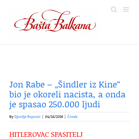
Skip
to
content
Jon Rabe – „Šindler iz Kine“
bio je okoreli nacista, a onda
je spasao 250.000 ljudi
By
Djordje Popović
|
04/26/2018
|
Čovek
HITLEROVAC SPASITELJ