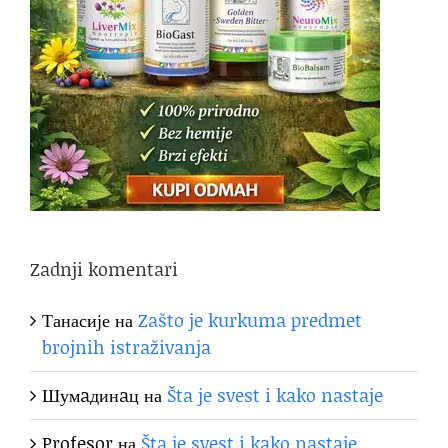
Zadnji komentari
Танасије
на
Zašto je kurkuma predmet
brojnih istraživanja
Шумaдинaц
на
Šta je svest i kako nastaje
Profesor
на
Šta je svest i kako nastaje