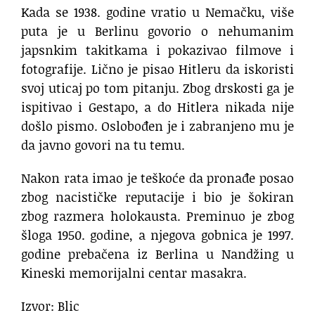
Kada se 1938. godine vratio u Nemačku, više
puta je u Berlinu govorio o nehumanim
japsnkim takitkama i pokazivao filmove i
fotografije. Lično je pisao Hitleru da iskoristi
svoj uticaj po tom pitanju. Zbog drskosti ga je
ispitivao i Gestapo, a do Hitlera nikada nije
došlo pismo. Oslobođen je i zabranjeno mu je
da javno govori na tu temu.
Nakon rata imao je teškoće da pronađe posao
zbog nacističke reputacije i bio je šokiran
zbog razmera holokausta. Preminuo je zbog
šloga 1950. godine, a njegova gobnica je 1997.
godine prebačena iz Berlina u Nandžing u
Kineski memorijalni centar masakra.
Izvor: Blic