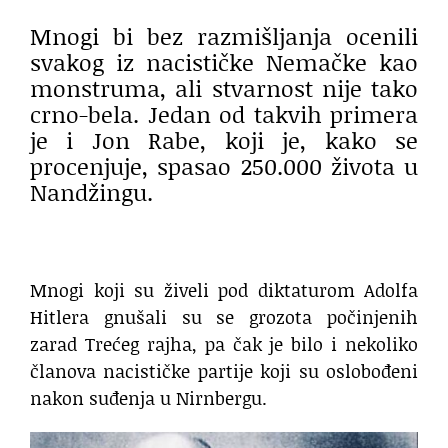
Mnogi bi bez razmišljanja ocenili
svakog iz nacističke Nemačke kao
monstruma, ali stvarnost nije tako
crno-bela. Jedan od takvih primera
je i Jon Rabe, koji je, kako se
procenjuje, spasao 250.000 života u
Nandžingu.
Mnogi koji su živeli pod diktaturom Adolfa
Hitlera gnušali su se grozota počinjenih
zarad Trećeg rajha, pa čak je bilo i nekoliko
članova nacističke partije koji su oslobođeni
nakon suđenja u Nirnbergu.