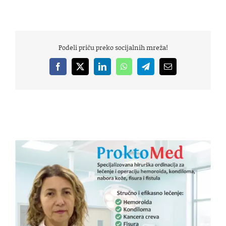
Podeli priču preko socijalnih mreža!
Facebook
X
LinkedIn
WhatsApp
Telegram
Email