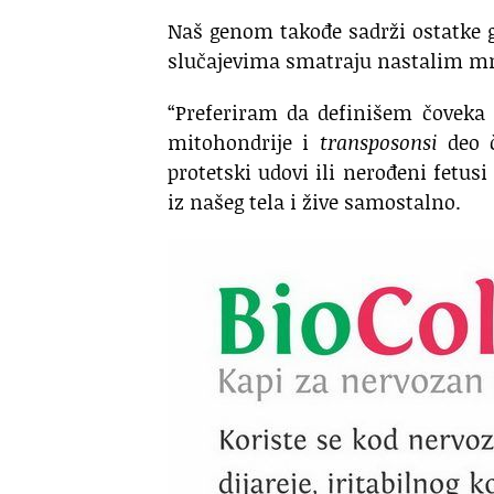
Naš genom takođe sadrži ostatke 
slučajevima smatraju nastalim mn
“Preferiram da definišem čoveka
mitohondrije i
transposonsi
deo č
protetski udovi ili nerođeni fetus
iz našeg tela i žive samostalno.