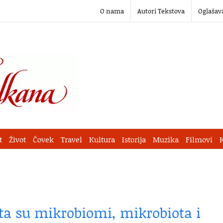
O nama
Autori Tekstova
Oglašav
t
Život
Čovek
Travel
Kultura
Istorija
Muzika
Filmovi
ta su mikrobiomi, mikrobiota i