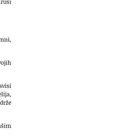
irusi
imni,
vojih
avisi
lija,
adrže
našim