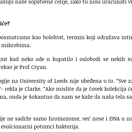
uju naše sopstvene ćelije, iako tu nisu uračunati v
iće?
e posmatramo kao
holobint
, termin koji odražava int
sa mikrobima.
 put kad neko ode u kupatilo i oslobodi se nekih s
rekao je Prof Cryan.
gije na University of Leeds nije ubeđena u to. “Sve z
 rekla je Clarke. “Ako mislite da je čovek kolekcija će
oma, onda je šokantno da nam se kaže da naša tela s
ćelije ne sadrže samo hromozome, već nose i DNA u 
 evolcionarni potomci bakterija.