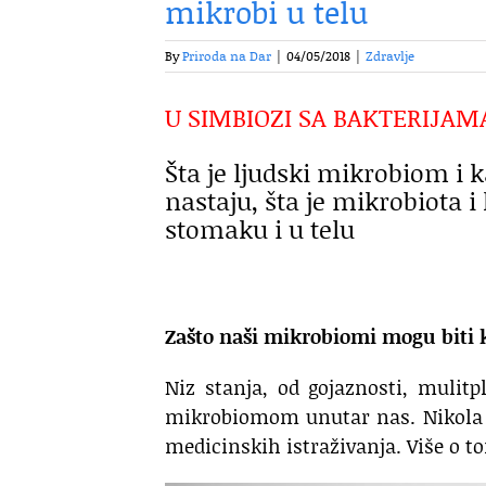
mikrobi u telu
By
Priroda na Dar
|
04/05/2018
|
Zdravlje
U SIMBIOZI SA BAKTERIJAM
Šta je ljudski mikrobiom i 
nastaju, šta je mikrobiota i
stomaku i u telu
Zašto naši mikrobiomi mogu biti k
Niz stanja, od gojaznosti, mulitp
mikrobiomom unutar nas. Nikola 
medicinskih istraživanja. Više o 