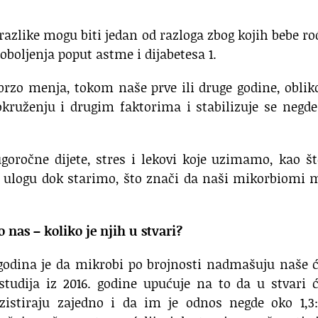
 razlike mogu biti jedan od razloga zbog kojih bebe r
oboljenja poput astme i dijabetesa 1.
rzo menja, tokom naše prve ili druge godine, obli
ruženju i drugim faktorima i stabilizuje se negde
oročne dijete, stres i lekovi koje uzimamo, kao š
 tu ulogu dok starimo, što znači da naši mikorbiomi
 nas – koliko je njih u stvari?
 godina je da mikrobi po brojnosti nadmašuju naše ć
udija iz 2016. godine upućuje na to da u stvari ć
gzistiraju zajedno i da im je odnos negde oko 1,3