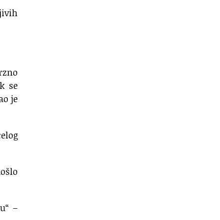
jivih
erzno
ok se
ao je
celog
ošlo
u“ –