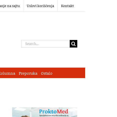
anje na sajtu
Uslovi korišćenja
Kontakt
Search
for:
Kolumna
Preporuka
Ostalo