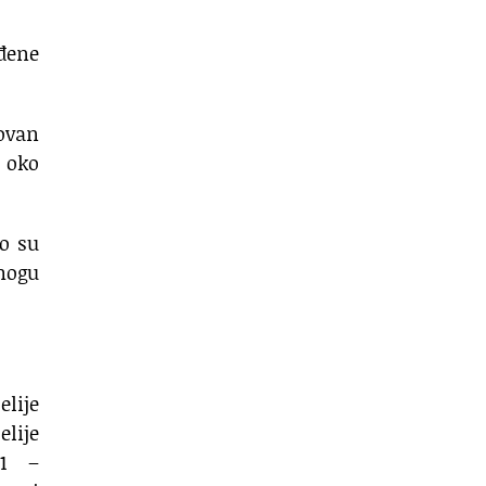
ođene
kovan
 oko
to su
 mogu
elije
elije
:1 –