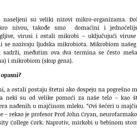
, naseljeni su veliki nizovi mikro-organizama. Do
 mikro nivou, takođe smo domaćini i jednoćelij
jive, virusi i ostali mikrobi – uključujući viruse
ni se nazivaju ljudska mikrobiota. Mikrobiom našeg
a sadrži, međutim ova dva termina se često meša
a) i mikrobiom (skup gena).
 opasni?
eni, a ostali postaju štetni ako dospeju na pogrešno 
 a neki su od velike pomoći za naše telo – kao št
ćera nađenih u majčinom mleku. “Ovi šećeri u majč
e – rekao je profesor Prof John Cryan, neurofarmako
ity College Cork. Naprotiv, mirkobi u bebinom sto