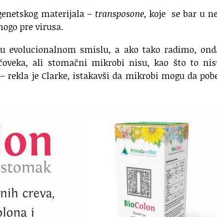
genetskog materijala –
transposone
, koje se bar u 
ogo pre virusa.
 u evolucionalnom smislu, a ako tako radimo, ond
oveka, ali stomačni mikrobi nisu, kao što to nis
i – rekla je Clarke, istakavši da mikrobi mogu da po