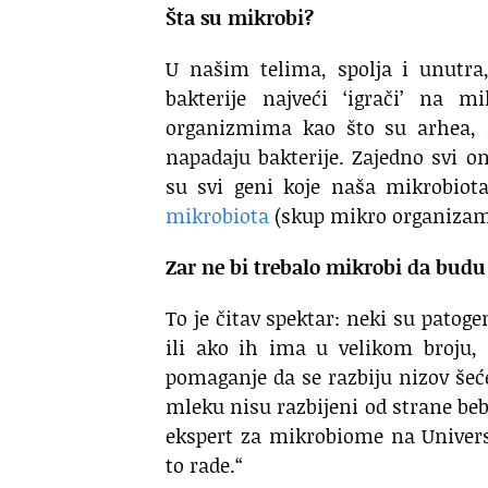
Šta su mikrobi?
U našim telima, spolja i unutra
bakterije najveći ‘igrači’ na
organizmima kao što su arhea, gl
napadaju bakterije. Zajedno svi o
su svi geni koje naša mikrobiot
mikrobiota
(skup mikro organizam
Zar ne bi trebalo mikrobi da budu
To je čitav spektar: neki su patog
ili ako ih ima u velikom broju,
pomaganje da se razbiju nizov še
mleku nisu razbijeni od strane beb
ekspert za mikrobiome na Univers
to rade.“