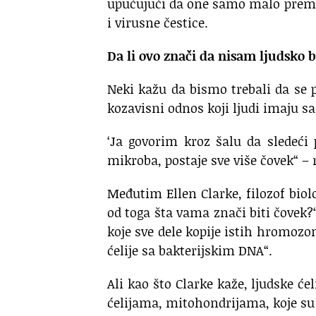
upućujući da one samo malo premaš
i virusne čestice.
Da li ovo znači da nisam ljudsko b
Neki kažu da bismo trebali da s
kozavisni odnos koji ljudi imaju 
‘Ja govorim kroz šalu da sledeći
mikroba, postaje sve više čovek“ – 
Međutim Ellen Clarke, filozof biolo
od toga šta vama znači biti čovek?“-
koje sve dele kopije istih hromoz
ćelije sa bakterijskim DNA“.
Ali kao što Clarke kaže, ljudske 
ćelijama, mitohondrijama, koje su