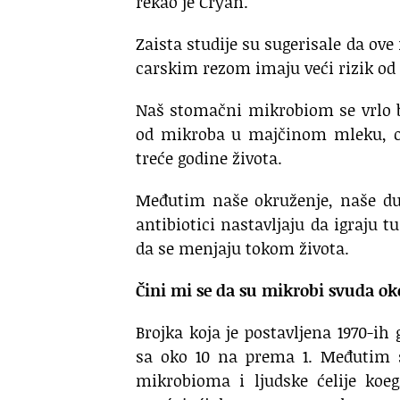
rekao je Cryan.
Zaista studije su sugerisale da ove
carskim rezom imaju veći rizik od 
Naš stomačni mikrobiom se vrlo b
od mikroba u majčinom mleku, ok
treće godine života.
Međutim naše okruženje, naše dug
antibiotici nastavljaju da igraju
da se menjaju tokom života.
Čini mi se da su mikrobi svuda oko
Brojka koja je postavljena 1970-ih
sa oko 10 na prema 1. Međutim st
mikrobioma i ljudske ćelije koe