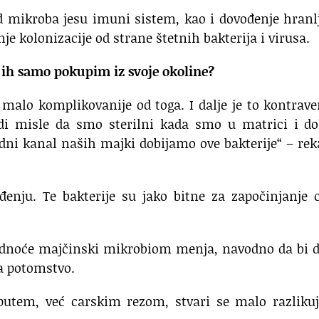
ad mikroba jesu imuni sistem, kao i dovođenje hranl
je kolonizacije od strane štetnih bakterija i virusa.
 ih samo pokupim iz svoje okoline?
 malo komplikovanije od toga. I dalje je to kontrav
ljudi misle da smo sterilni kada smo u matrici i d
dni kanal naših majki dobijamo ove bakterije“ – rek
ođenju. Te bakterije su jako bitne za započinjanje 
udnoće majčinski mikrobiom menja, navodno da bi d
a potomstvo.
putem, već carskim rezom, stvari se malo razlikuj