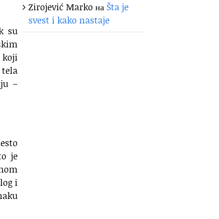
Zirojević Marko
на
Šta je
svest i kako nastaje
k su
skim
 koji
 tela
ju –
mesto
o je
inom
log i
maku