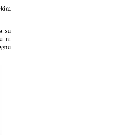
nekim
a su
u ni
begnu