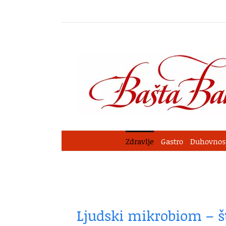
Skip
to
content
Zdravlje
Gastro
Duhovnos
Ljudski mikrobiom – š