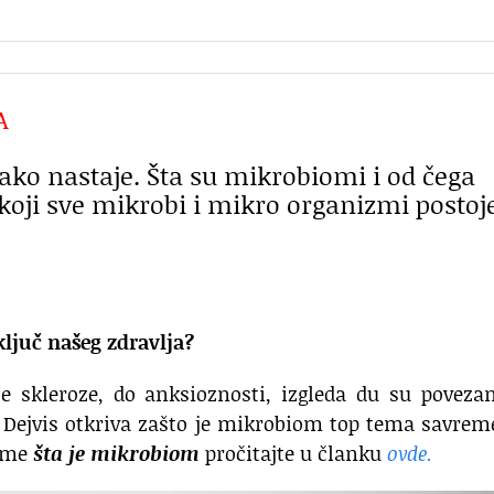
A
kako nastaje. Šta su mikrobiomi i od čega
 koji sve mikrobi i mikro organizmi postoj
ljuč našeg zdravlja?
le skleroze, do anksioznosti, izgleda du su poveza
Dejvis otkriva zašto je mikrobiom top tema savrem
tome
šta je mikrobiom
pročitajte u članku
ovde.