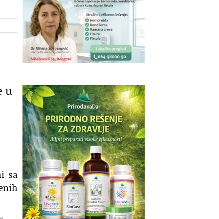
e u
ni sa
enih