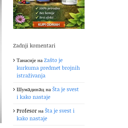
Zadnji komentari
Танасије
на
Zašto je
kurkuma predmet brojnih
istraživanja
Шумaдинaц
на
Šta je svest
i kako nastaje
Profesor
на
Šta je svest i
kako nastaje