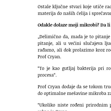
Ostale ključne stvari koje utiče r
materija do naših ćelija i sprečavan
Odakle dolaze moji mikrobi? Da li
„Delimično da, mada je to pitanje
pitanje, ali u većini slučajeva 
rađamo, ali dok prolazimo kroz ro
Prof Cryan.
“To je kao gutljaj bakterija pri r
procesa“.
Prof Cryan dodaje da se tokom tr
do optimalne mešavine mikroba z
“Ukoliko niste rođeni prirodnim 