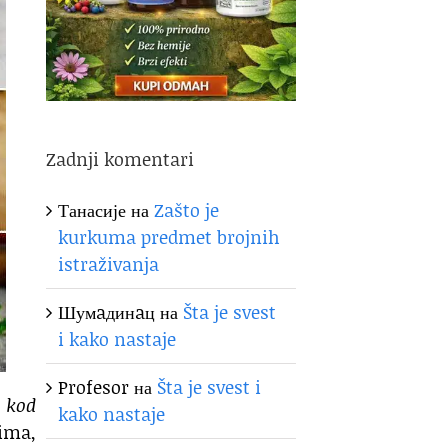
Zadnji komentari
Танасије
на
Zašto je
kurkuma predmet brojnih
istraživanja
Шумaдинaц
на
Šta je svest
i kako nastaje
Profesor
на
Šta je svest i
) kod
kako nastaje
vima,