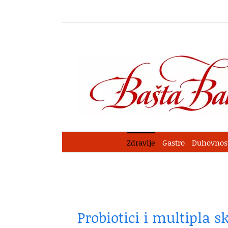
Skip
to
content
Zdravlje
Gastro
Duhovnos
Probiotici i multipla s