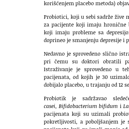
korišćenjem placebo metoda) objav
Probiotici, koji u sebi sadrže ži
za pacijente koji imaju hronične b
koji imaju probleme sa depresij
doprineo je smanjenju depresije i
Nedavno je sprovedeno slično istr
pri čemu su doktori obratili p
Istraživanje je sprovedeno u t
pacijenata, od kojih je 30 uzima
dobijalo placebo, u trajanju od 12 
Probiotik je sadržavao slede
casei
,
Bifidobacterium bifidum
i
La
pacijenata koji su uzimali probi
pokretljivosti, a poboljšanjem j