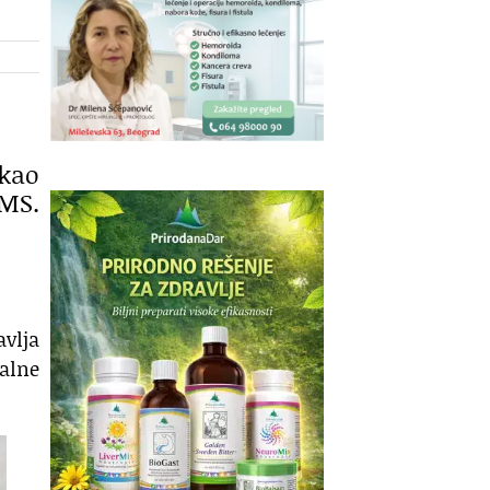
 kao
 MS.
avlja
alne