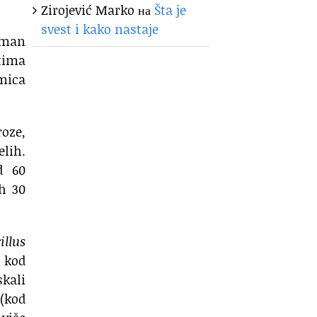
Zirojević Marko
на
Šta je
svest i kako nastaje
etman
ntima
mica
roze,
lih.
d 60
ih 30
illus
e kod
kali
 (kod