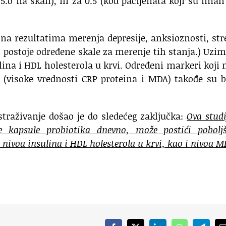
.o na skali), ili za 0.5 (kod pacijenata koji su imali
na rezultatima merenja depresije, anksioznosti, str
 postoje određene skale za merenje tih stanja.) Uzi
ulina i HDL holesterola u krvi. Određeni markeri koji
s (visoke vrednosti CRP proteina i MDA) takođe su b
straživanje došao je do sledećeg zaključka:
Ova studi
 kapsule probiotika dnevno, može postići poboljš
 nivoa insulina i HDL holesterola u krvi, kao i nivoa M