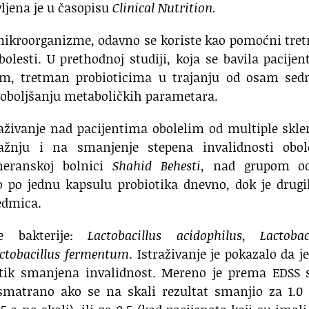
ljena je u časopisu
Clinical Nutrition.
ve mikroorganizme, odavno se koriste kao pomoćni tr
olesti. U prethodnoj studiji, koja se bavila pacije
om, tretman probioticima u trajanju od osam sed
 poboljšanju metaboličkih parametara.
aživanje nad pacijentima obolelim od multiple skle
ažnju i na smanjenje stepena invalidnosti obole
eheranskoj bolnici
Shahid Behesti
, nad grupom o
lo po jednu kapsulu probiotika dnevno, dok je drug
sedmica.
će bakterije:
Lactobacillus acidophilus
,
Lactobac
ctobacillus fermentum
. Istraživanje je pokazalo da j
otik smanjena invalidnost. Mereno je prema EDSS s
e smatrano ako se na skali rezultat smanjio za 1.0