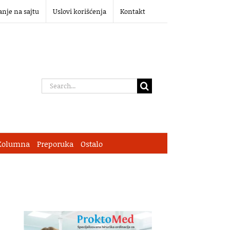
anje na sajtu
Uslovi korišćenja
Kontakt
Search
for:
Kolumna
Preporuka
Ostalo