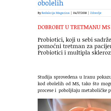
obolelih
By
Redakcija Magazina
|
04/17/2018
|
Zdravlje
DOBROBIT U TRETMANU MS
Probiotici, koji u sebi sad
pomoćni tretman za pacijen
Probiotici i multipla skle
Studija sprovedena u Iranu pokazu
kod obolelih od MS, tako što mog
procese i poboljšaju metaboličke p