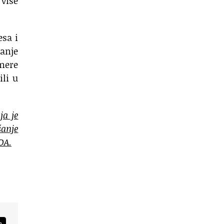
 više
esa i
manje
 mere
ili u
ja je
anje
DA.