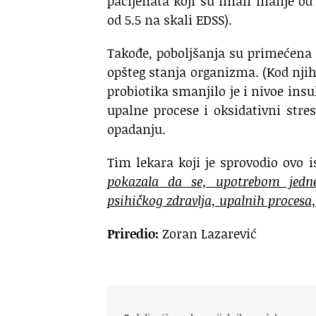
pacijenata koji su imali manje od 5
od 5.5 na skali EDSS).
Takođe, poboljšanja su primećena 
opšteg stanja organizma. (Kod njih
probiotika smanjilo je i nivoe ins
upalne procese i oksidativni stre
opadanju.
Tim lekara koji je sprovodio ovo i
pokazala da se, upotrebom jedne
psihičkog zdravlja, upalnih procesa,
Priredio:
Zoran Lazarević