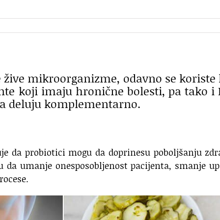
rže žive mikroorganizme, odavno se koriste
te koji imaju hronične bolesti, pa tako i
roza deluju komplementarno.
je da probiotici mogu da doprinesu poboljšanju zdr
u da umanje onesposobljenost pacijenta, smanje up
rocese.