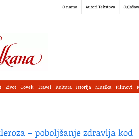
O nama
Autori Tekstova
Oglašav
t
Život
Čovek
Travel
Kultura
Istorija
Muzika
Filmovi
kleroza – poboljšanje zdravlja kod