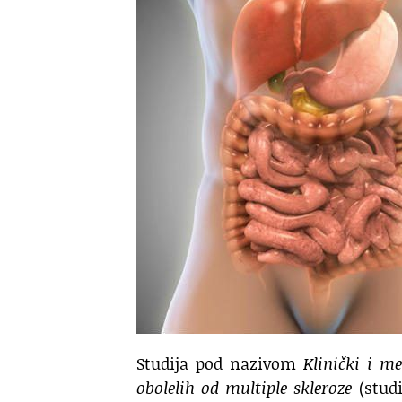
Studija pod nazivom
Klinički i m
obolelih od multiple skleroze
(studi