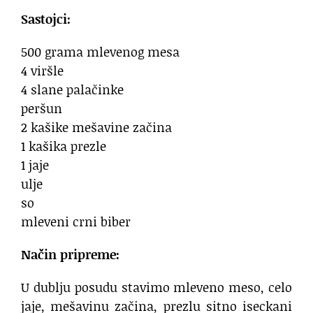
Sastojci:
500 grama mlevenog mesa
4 viršle
4 slane palačinke
peršun
2 kašike mešavine začina
1 kašika prezle
1 jaje
ulje
so
mleveni crni biber
Način pripreme:
U dublju posudu stavimo mleveno meso, celo
jaje, mešavinu začina, prezlu sitno iseckani