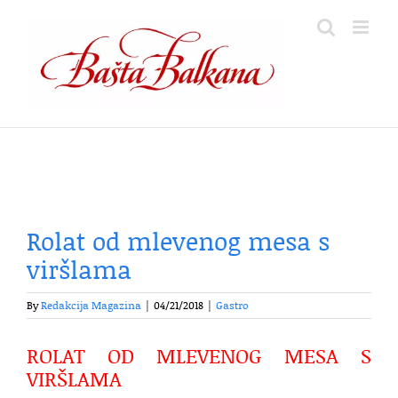
Skip
to
content
Rolat od mlevenog mesa s
viršlama
By
Redakcija Magazina
|
04/21/2018
|
Gastro
ROLAT OD MLEVENOG MESA S
VIRŠLAMA