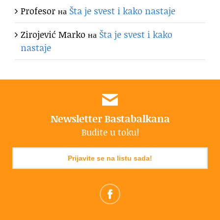
Profesor
на
Šta je svest i kako nastaje
Zirojević Marko
на
Šta je svest i kako
nastaje
Newsletter Bastabalkana
Budite u toku!
Prijavite se na listu sada!