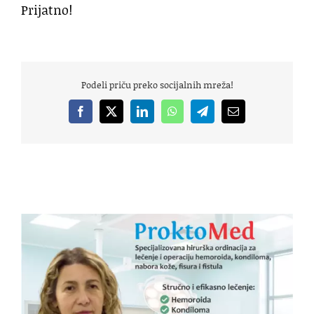
Prijatno!
Podeli priču preko socijalnih mreža!
Facebook
X
LinkedIn
WhatsApp
Telegram
Email