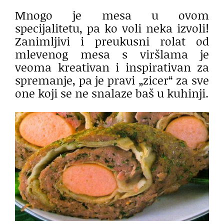
Mnogo je mesa u ovom
specijalitetu, pa ko voli neka izvoli!
Zanimljivi i preukusni rolat od
mlevenog mesa s viršlama je
veoma kreativan i inspirativan za
spremanje, pa je pravi „zicer“ za sve
one koji se ne snalaze baš u kuhinji.