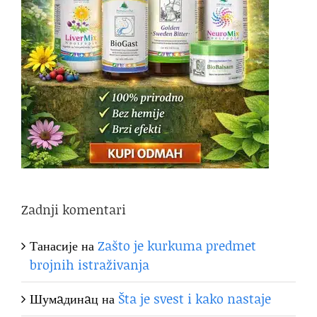
Zadnji komentari
Танасије
на
Zašto je kurkuma predmet
brojnih istraživanja
Шумaдинaц
на
Šta je svest i kako nastaje