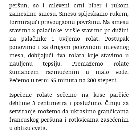
peršun, so i mleveni crni biber i rukom
zamesimo smesu. Smesu spljeskamo rukom,
formirajući pravougaonu površinu. Na smesu
stavimo 2 palačinke. Viršle stavimo po dužini
na palačinke i uvijemo rolat. Postupak
ponovimo i sa drugom polovinom mlevenog
mesa, dobijajući dva rolata koje stavimo u
nauljenu tepsiju. Premažemo rolate
žumancem razmućenim u malo vode.
Pečemo u rerni 45 minuta na 200 stepeni.
Ispečene rolate sečemo na kose parčiće
debljine 3 centimetra i poslužimo. Činiju za
serviranje možemo da ukrasimo grančicama
francuskog peršuna i rotkvicama zasečenim
u obliku cveta.