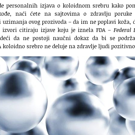
ade personalnih izjava o koloidnom srebru kako po
kođe, naći ćete na sajtovima o zdravlju poruke 
i uzimanja ovog prozivoda – da im ne poplavi koža, 
izvori citiraju izjave koju je iznela FDA –
Federal
rdeći da ne postoji naučni dokaz da bi se podrža
 koloidno srebro ne deluje na zdravlje ljudi pozitivno