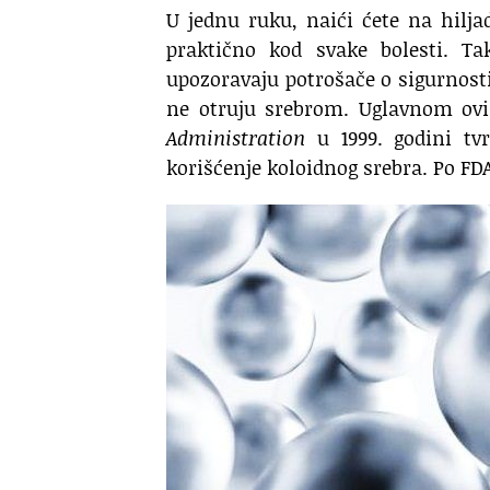
U jednu ruku, naići ćete na hilj
praktično kod svake bolesti. Ta
upozoravaju potrošače o sigurnost
ne otruju srebrom. Uglavnom ovi 
Administration
u 1999. godini tv
korišćenje koloidnog srebra. Po FDA