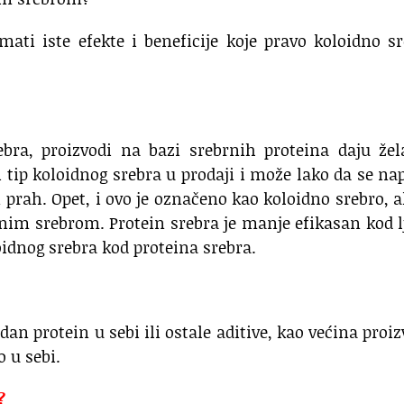
ati iste efekte i beneficije koje pravo koloidno s
ebra, proizvodi na bazi srebrnih proteina daju žel
i tip koloidnog srebra u prodaji i može lako da se na
prah. Opet, i ovo je označeno kao koloidno srebro, a
nim srebrom. Protein srebra je manje efikasan kod l
loidnog srebra kod proteina srebra.
dan protein u sebi ili ostale aditive, kao većina proi
 u sebi.
?