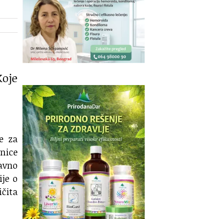
Koje
je za
vnice
avno
ije o
ičita