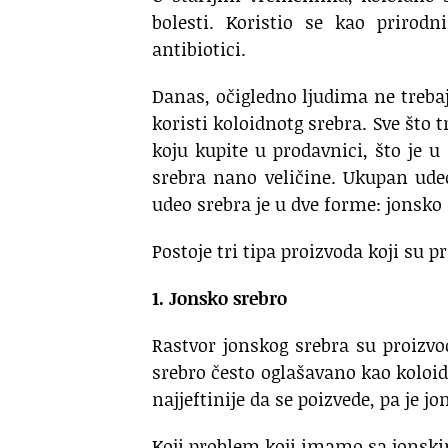
bolesti. Koristio se kao prirod
antibiotici.
Danas, očigledno ljudima ne trebaj
koristi koloidnotg srebra. Sve što t
koju kupite u prodavnici, što je 
srebra nano veličine. Ukupan ude
udeo srebra je u dve forme: jonsko 
Postoje tri tipa proizvoda koji su p
1. Jonsko srebro
Rastvor jonskog srebra su proizv
srebro često oglašavano kao koloidno
najjeftinije da se poizvede, pa je j
Koji problem koji imamo sa jonsk