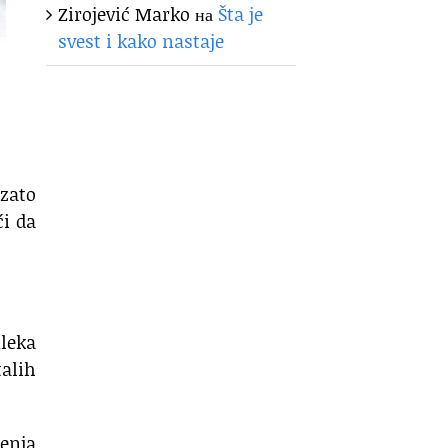
Zirojević Marko
на
Šta je
svest i kako nastaje
 zato
i da
mleka
talih
renja