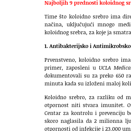
Najboljih 9 prednosti koloidnog s
Time što koloidno srebro ima dir
načina, uključujući mnogo medic
koloidnog srebra, za koje ja smatr
1. Antibakterijsko i Antimikrobsk
Prvenstveno, koloidno srebro ima
primer, zaposleni u
UCLA Medica
dokumentovali su za preko 650 raz
minuta kada su izloženi maloj koli
Koloidno srebro, za razliku od m
otpornost niti stvara imunitet. 
Centar za kontrolu i prevenciju b
skoro naglasila da 2 milionna lju
otpornosti od infekcije i 23.000 um