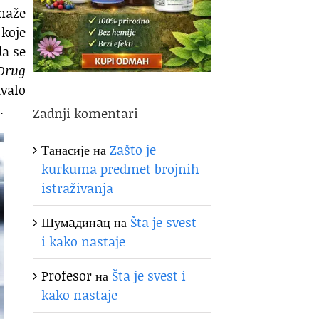
maže
koje
da se
 Drug
valo
.
Zadnji komentari
Танасије
на
Zašto je
kurkuma predmet brojnih
istraživanja
Шумaдинaц
на
Šta je svest
i kako nastaje
Profesor
на
Šta je svest i
kako nastaje