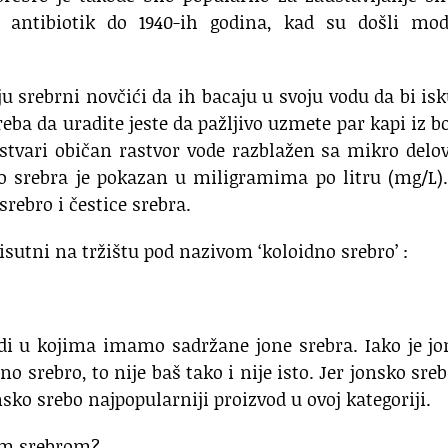
ni antibiotik do 1940-ih godina, kad su došli mod
u srebrni novčići da ih bacaju u svoju vodu da bi isk
reba da uradite jeste da pažljivo uzmete par kapi iz b
u stvari običan rastvor vode razblažen sa mikro del
o srebra je pokazan u miligramima po litru (mg/L)
srebro i čestice srebra.
risutni na tržištu pod nazivom ‘koloidno srebro’ :
odi u kojima imamo sadržane jone srebra. Iako je j
 srebro, to nije baš tako i nije isto. Jer jonsko sreb
onsko srebo najpopularniji proizvod u ovoj kategoriji.
im srebrom?