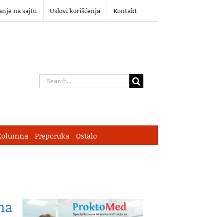
anje na sajtu
Uslovi korišćenja
Kontakt
Search
for:
Kolumna
Preporuka
Ostalo
 na