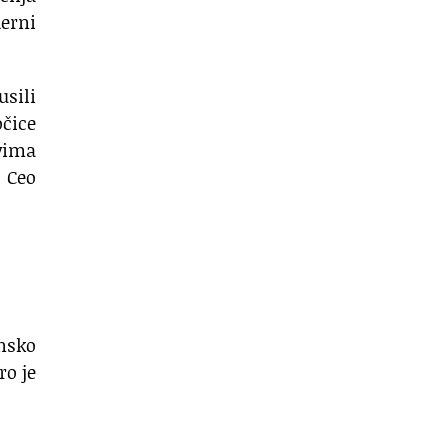
erni
usili
očice
ovima
. Ceo
onsko
ro je