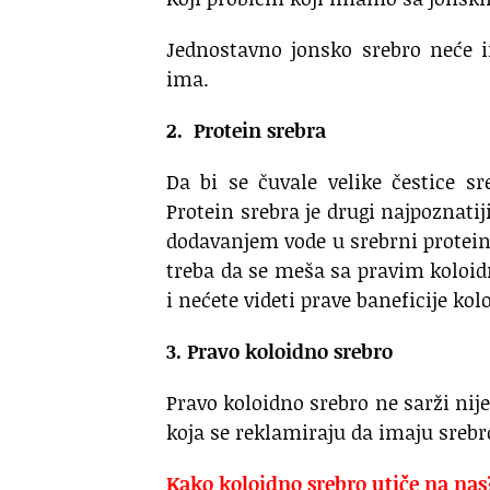
Jednostavno jonsko srebro neće im
ima.
2. Protein srebra
Da bi se čuvale velike čestice sr
Protein srebra je drugi najpoznatij
dodavanjem vode u srebrni protein 
treba da se meša sa pravim koloid
i nećete videti prave baneficije ko
3. Pravo koloidno srebro
Pravo koloidno srebro ne sarži nije
koja se reklamiraju da imaju srebro
Kako koloidno srebro utiče na nas