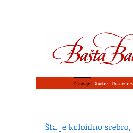
Skip
to
content
Zdravlje
Gastro
Duhovnos
Šta je koloidno srebro,