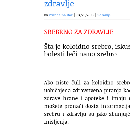
zdravlje
By
Priroda na Dar
|
04/25/2018
|
Zdravlje
SREBRNO ZA ZDRAVLJE
Šta je koloidno srebro, isku
bolesti leči nano srebro
Ako niste čuli za koloidno srebr
uobičajena zdravstvena pitanja ka
zdrave hrane i apoteke i imaju 
možete pronaći dosta informacija
srebru i zdravlju su jako zbunjuj
mišljenja.