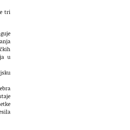
e tri
aguje
anja
ičkih
ja u
ijsku
rebra
taje
šetke
esila