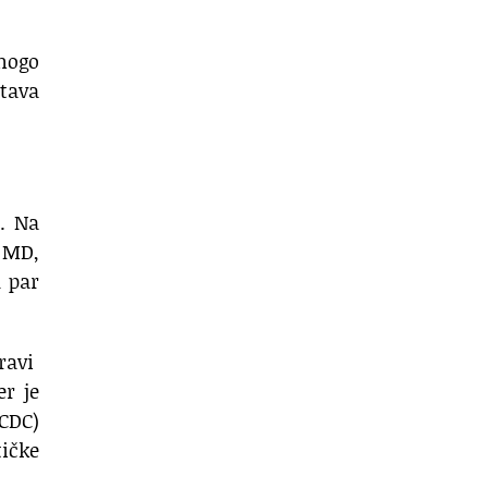
nogo
tava
. Na
 MD,
u par
ravi
er je
CDC)
tičke