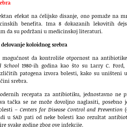
rebra
ektan efekat na ćelijsko disanje, ono pomaže na m
inskih benefita. Ima 8 dokazanih lekovitih dejs
am da su podržani u medicinskoj literaturi.
o delovanje koloidnog srebra
 mogućnost da kontroliše otpornost na antibiotike
l School
1980-ih godina kao što su Larry C. Ford,
ličitih patogena izvora bolesti, kako su uništeni 
čini srebra.
odernih recepata za antibiotiku, jednostavno ne p
Ova tačka se ne može dovoljno naglasiti, posebno j
olesti –
Centers for Disease Control and Prevention
(
di u SAD pati od neke bolesti kao rezultat antibio
ire svake godine zbog ove infekcije.