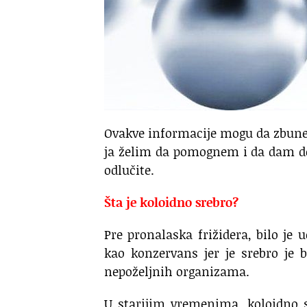
Ovakve informacije mogu da zbune č
ja želim da pomognem i da dam d
odlučite.
Šta je koloidno srebro?
Pre pronalaska frižidera, bilo je
kao konzervans jer je srebro je b
nepoželjnih organizama.
U starijim vremenima, koloidno s