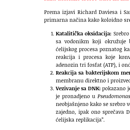
Prema izjavi Richard Daviesa i Sam
primarna načina kako koloidno s
Katalitička oksidacija:
Srebro 
sa vodonikm koji okružuje 
ćelijskog procesa poznatog kao
reakcija i procesa koje konv
adenozin tri fosfat (ATP), i o
Reakcija sa bakterijskom m
membranu direktno i proizvedu
Vezivanje sa DNK:
pokazano je
je pronadjeno u
Pseudomonas 
neobjašnjeno kako se srebro v
zajedno, ipak ono sprečava D
ćelijska replikacija’’.