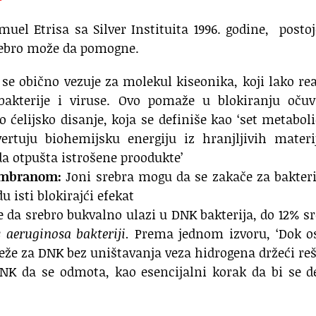
uel Etrisa sa Silver Instituita 1996. godine, postoj
rebro može da pomogne.
se obično vezuje za molekul kiseonika, koji lako re
bakterije i viruse. Ovo pomaže u blokiranju očuv
 ćelijsko disanje, koja se definiše kao ‘set metabol
ertuju biohemijsku energiju iz hranjljivih materi
nda otpušta istrošene proodukte’
embranom:
Joni srebra mogu da se zakače za bakter
 isti blokirajći efekat
 da srebro bukvalno ulazi u DNK bakterija, do 12% s
aeruginosa bakteriji.
Prema jednom izvoru, ‘Dok os
eže za DNK bez uništavanja veza hidrogena držeći re
NK da se odmota, kao esencijalni korak da bi se d