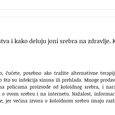
stva i kako deluju joni srebra na zdravlje. 
o, čućete, posebno ako tražite alternativne terapi
o što su infekcija sinusa ili prehlada. Mnoge proda
na policama proizvode od koloidnog srebra, i nar
 o ovom srebru i na internetu. Nažalost, informac
će, jer većina izvora o koloidnom srebru imaju razl