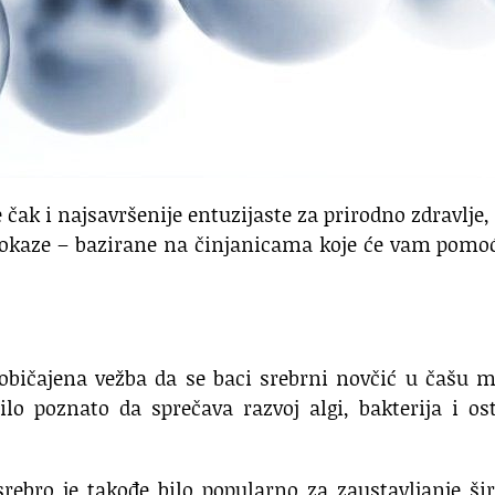
ak i najsavršenije entuzijaste za prirodno zdravlje,
okaze – bazirane na činjanicama koje će vam pomoć
 uobičajena vežba da se baci srebrni novčić u čašu 
ilo poznato da sprečava razvoj algi, bakterija i os
rebro je takođe bilo popularno za zaustavljanje ši