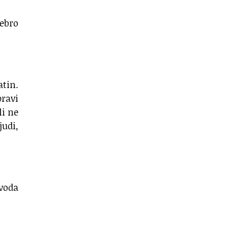
rebro
atin.
pravi
li ne
judi,
zvoda