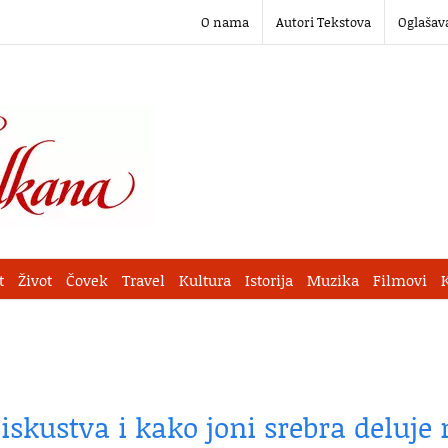
O nama
Autori Tekstova
Oglašav
t
Život
Čovek
Travel
Kultura
Istorija
Muzika
Filmovi
 iskustva i kako joni srebra deluje