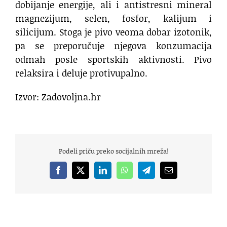
dobijanje energije, ali i antistresni mineral
magnezijum, selen, fosfor, kalijum i
silicijum. Stoga je pivo veoma dobar izotonik,
pa se preporučuje njegova konzumacija
odmah posle sportskih aktivnosti. Pivo
relaksira i deluje protivupalno.
Izvor: Zadovoljna.hr
Podeli priču preko socijalnih mreža!
Facebook
X
LinkedIn
WhatsApp
Telegram
Email