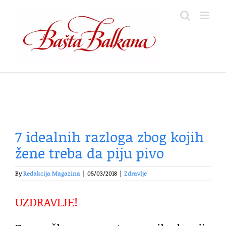
Skip
to
content
7 idealnih razloga zbog kojih
žene treba da piju pivo
By
Redakcija Magazina
|
05/03/2018
|
Zdravlje
UZDRAVLJE!