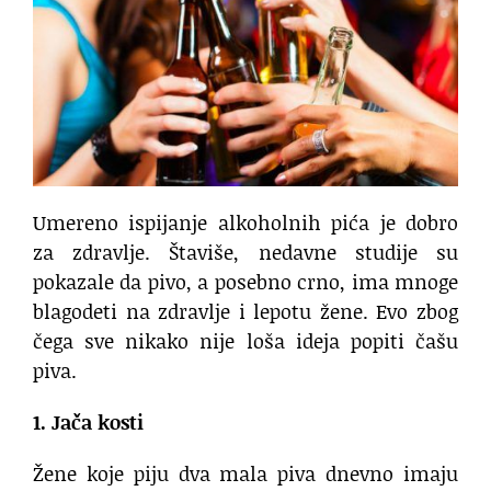
Umereno ispijanje alkoholnih pića je dobro
za zdravlje. Štaviše, nedavne studije su
pokazale da pivo, a posebno crno, ima mnoge
blagodeti na zdravlje i lepotu žene. Evo zbog
čega sve nikako nije loša ideja popiti čašu
piva.
1. Jača kosti
Žene koje piju dva mala piva dnevno imaju