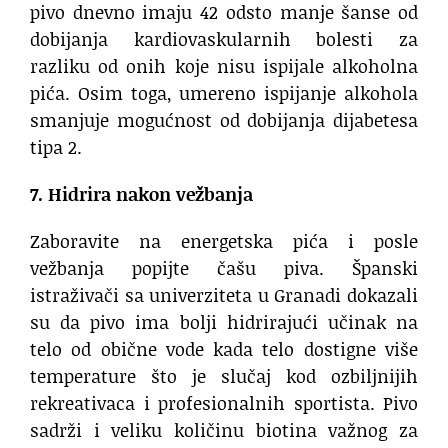
pivo dnevno imaju 42 odsto manje šanse od
dobijanja kardiovaskularnih bolesti za
razliku od onih koje nisu ispijale alkoholna
pića. Osim toga, umereno ispijanje alkohola
smanjuje mogućnost od dobijanja dijabetesa
tipa 2.
7. Hidrira nakon vežbanja
Zaboravite na energetska pića i posle
vežbanja popijte čašu piva. Španski
istraživači sa univerziteta u Granadi dokazali
su da pivo ima bolji hidrirajući učinak na
telo od obične vode kada telo dostigne više
temperature što je slučaj kod ozbiljnijih
rekreativaca i profesionalnih sportista. Pivo
sadrži i veliku količinu biotina važnog za