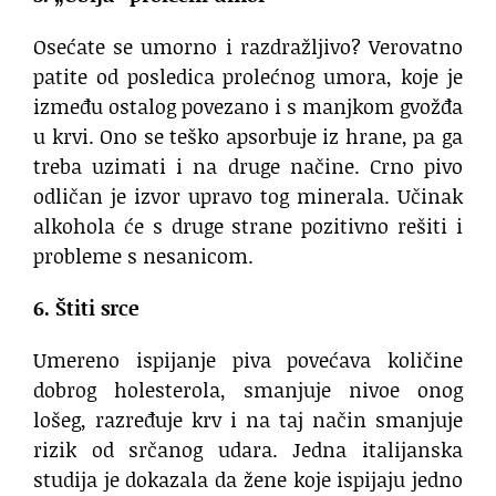
Osećate se umorno i razdražljivo? Verovatno
patite od posledica prolećnog umora, koje je
između ostalog povezano i s manjkom gvožđa
u krvi. Ono se teško apsorbuje iz hrane, pa ga
treba uzimati i na druge načine. Crno pivo
odličan je izvor upravo tog minerala. Učinak
alkohola će s druge strane pozitivno rešiti i
probleme s nesanicom.
6. Štiti srce
Umereno ispijanje piva povećava količine
dobrog holesterola, smanjuje nivoe onog
lošeg, razređuje krv i na taj način smanjuje
rizik od srčanog udara. Jedna italijanska
studija je dokazala da žene koje ispijaju jedno