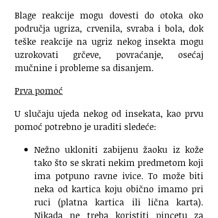
Blage reakcije mogu dovesti do otoka oko
područja ugriza, crvenila, svraba i bola, dok
teške reakcije na ugriz nekog insekta mogu
uzrokovati grčeve, povraćanje, osećaj
mučnine i probleme sa disanjem.
Prva pomoć
U slučaju ujeda nekog od insekata, kao prvu
pomoć potrebno je uraditi sledeće:
Nežno ukloniti zabijenu žaoku iz kože
tako što se skrati nekim predmetom koji
ima potpuno ravne ivice. To može biti
neka od kartica koju obično imamo pri
ruci (platna kartica ili lična karta).
Nikada ne treba koristiti pincetu za