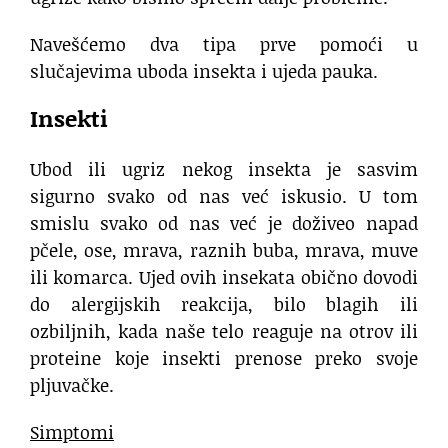
Navešćemo dva tipa prve pomoći u
slučajevima uboda insekta i ujeda pauka.
Insekti
Ubod ili ugriz nekog insekta je sasvim
sigurno svako od nas već iskusio. U tom
smislu svako od nas već je doživeo napad
pčele, ose, mrava, raznih buba, mrava, muve
ili komarca. Ujed ovih insekata obično dovodi
do alergijskih reakcija, bilo blagih ili
ozbiljnih, kada naše telo reaguje na otrov ili
proteine koje insekti prenose preko svoje
pljuvačke.
Simptomi