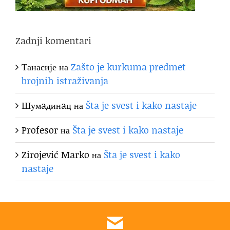
Zadnji komentari
Танасије
на
Zašto je kurkuma predmet
brojnih istraživanja
Шумaдинaц
на
Šta je svest i kako nastaje
Profesor
на
Šta je svest i kako nastaje
Zirojević Marko
на
Šta je svest i kako
nastaje