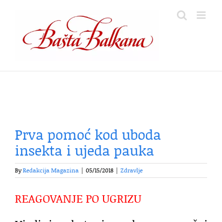
Skip
to
content
Prva pomoć kod uboda
insekta i ujeda pauka
By
Redakcija Magazina
|
05/15/2018
|
Zdravlje
REAGOVANJE PO UGRIZU