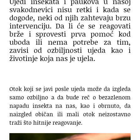
Ujedi insekata i paukova u našoj
svakodnevici nisu retki i kada se
dogode, neki od njih zahtevaju brzu
intervenciju. Da li će se reagovati
brže i sprovesti prva pomoć kod
uboda ili nema potrebe za tim,
zavisi od ozbiljnosti ujeda kao i
životinje koja nas je ujela.
Otok koji se javi posle ujeda može da izgleda
samo ozbiljno a da bude reč o bezazlenom
napadu insekta na nas, kao i obrnuto, da
naizgled običan ili mali otok neizostavno
traži što hitnije reagovanje.