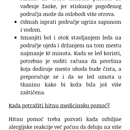
vađenje žaoke, jer stiskanje pogođenog
područja može da oslobodi više otrova.
Odmah isprati područje ugriza sapunom
i vodom.
Smanjiti bol i otok stavljanjem leda na
područje ujeda i držanjem na tom mestu
najmanje 10 minuta. Kada se led koristi,
potrebno je voditi računa da površina
koja dodiruje mesto uboda bude čista, a
preporučuje se i da se led umota u
tkaninu kako bi koža bila još više
zaštićena.
Kada potražiti hitnu medicinsku pomoć?
Hitnu pomoć treba pozvati kada ozbiljne
alergijske reakcije već počnu da deluju na više