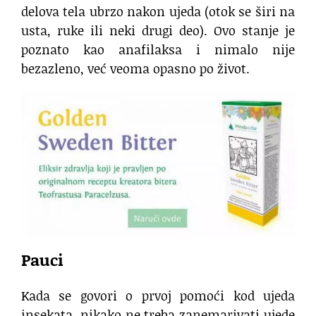
delova tela ubrzo nakon ujeda (otok se širi na
usta, ruke ili neki drugi deo). Ovo stanje je
poznato kao anafilaksa i nimalo nije
bezazleno, već veoma opasno po život.
Pauci
Kada se govori o prvoj pomoći kod ujeda
insekata, nikako ne treba zanemarivati ujede