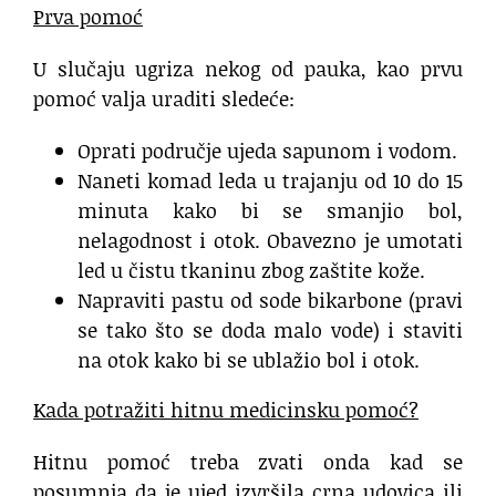
Prva pomoć
U slučaju ugriza nekog od pauka, kao prvu
pomoć valja uraditi sledeće:
Oprati područje ujeda sapunom i vodom.
Naneti komad leda u trajanju od 10 do 15
minuta kako bi se smanjio bol,
nelagodnost i otok. Obavezno je umotati
led u čistu tkaninu zbog zaštite kože.
Napraviti pastu od sode bikarbone (pravi
se tako što se doda malo vode) i staviti
na otok kako bi se ublažio bol i otok.
Kada potražiti hitnu medicinsku pomoć?
Hitnu pomoć treba zvati onda kad se
posumnja da je ujed izvršila crna udovica ili