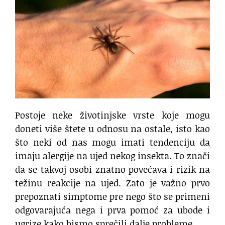
Postoje neke životinjske vrste koje mogu
doneti više štete u odnosu na ostale, isto kao
što neki od nas mogu imati tendenciju da
imaju alergije na ujed nekog insekta. To znači
da se takvoj osobi znatno povećava i rizik na
težinu reakcije na ujed. Zato je važno prvo
prepoznati simptome pre nego što se primeni
odgovarajuća nega i prva pomoć za ubode i
ugrize kako bismo sprečili dalje probleme.