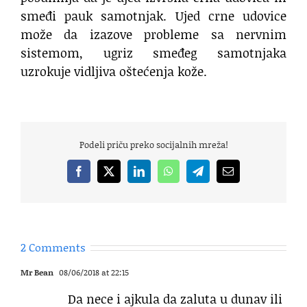
smeđi pauk samotnjak. Ujed crne udovice
može da izazove probleme sa nervnim
sistemom, ugriz smeđeg samotnjaka
uzrokuje vidljiva oštećenja kože.
Podeli priču preko socijalnih mreža!
Facebook
X
LinkedIn
WhatsApp
Telegram
Email
2 Comments
Mr Bean
08/06/2018 at 22:15
Da nece i ajkula da zaluta u dunav ili