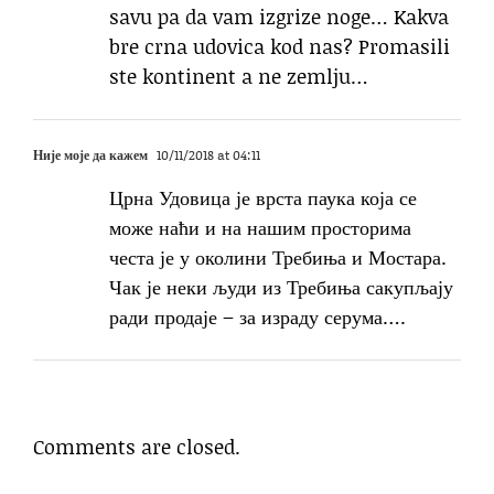
savu pa da vam izgrize noge… Kakva
bre crna udovica kod nas? Promasili
ste kontinent a ne zemlju…
Није моје да кажем
10/11/2018 at 04:11
Црна Удовица је врста паука која се
може наћи и на нашим просторима
честа је у околини Требиња и Мостара.
Чак је неки људи из Требиња сакупљају
ради продаје – за израду серума….
Comments are closed.