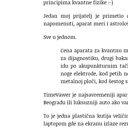
principima kvantne fizike
:-)
Jedan moj prijatelj je primetio 
napomenuti, aparat meri i astrološ
Sve u jednom.
Cena aparata za kvantnu med
za dijagnostiku, drugi bak
idu po akupunkturnim tačka
noge elektrode, kod petih 
metalnoj ploči, kod šestog 
TimeVawer je najsavremeniji apar
Beogradu ili luksuzniji auto ako va
To je jedna plastična kutija velič
laptopom gde na ekranu izlaze rezu