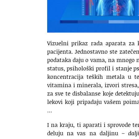
Vizuelni prikaz rada aparata za
pacijenta. Jednostavno ste zatečen
podataka daju o vama, na mnogo ni
status, psihološki profil i stanje 
koncentracija teških metala u te
vitamina i minerala, izvori stresa
za sve te disbalanse koje detektuju 
lekovi koji pripadaju vašem poiman
…
I na kraju, ti aparati i sprovode t
deluju na vas na daljinu –
dalji