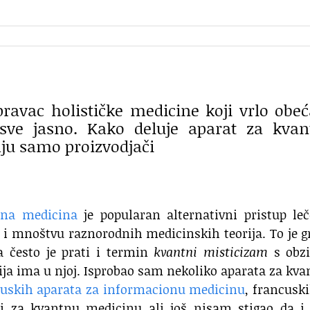
ravac holističke medicine koji vrlo obe
 sve jasno. Kako deluje aparat za kva
aju samo proizvodjači
ona medicina
je popularan alternativni pristup le
 i mnoštvu raznorodnih medicinskih teorija. To je 
a često je prati i termin
kvantni misticizam
s obz
rija ima u njoj. Isprobao sam nekoliko aparata za kv
ruskih aparata za informacionu medicinu
, francusk
ti za kvantnu medicinu ali još nisam stigao da i 