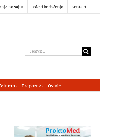
anje na sajtu
Uslovi korišćenja
Kontakt
Search
for:
Kolumna
Preporuka
Ostalo