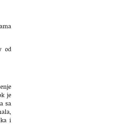
njama
v od
renje
ok je
ma sa
nala,
ika i