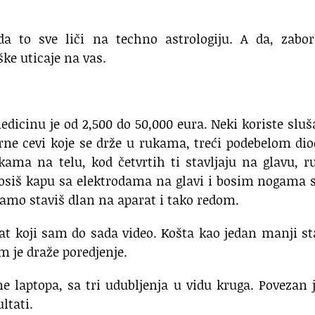
da to sve liči na techno astrologiju. A da, zabor
ke uticaje na vas.
icinu je od 2,500 do 50,000 eura. Neki koriste sluš
arne cevi koje se drže u rukama, treći podebelom d
ma na telu, kod četvrtih ti stavljaju na glavu, r
nosiš kapu sa elektrodama na glavi i bosim nogama 
samo staviš dlan na aparat i tako redom.
at koji sam do sada video. Košta kao jedan manji s
m je draže poredjenje.
ine laptopa, sa tri udubljenja u vidu kruga. Povezan 
ltati.