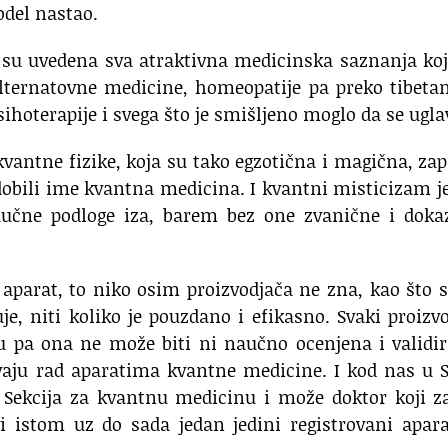
odel nastao.
su uvedena sva atraktivna medicinska saznanja koj
lternatovne medicine, homeopatije pa preko tibeta
ihoterapije i svega što je smišljeno moglo da se ugla
 kvantne fizike, koja su tako egzotična i magična, za
 dobili ime kvantna medicina. I kvantni misticizam j
naučne podloge iza, barem bez one zvanične i doka
 aparat, to niko osim proizvodjača ne zna, kao što 
e, niti koliko je pouzdano i efikasno. Svaki proizv
u pa ona ne može biti ni naučno ocenjena i validi
vaju rad aparatima kvantne medicine. I kod nas u S
 Sekcija za kvantnu medicinu i može doktor koji z
 istom uz do sada jedan jedini registrovani apara