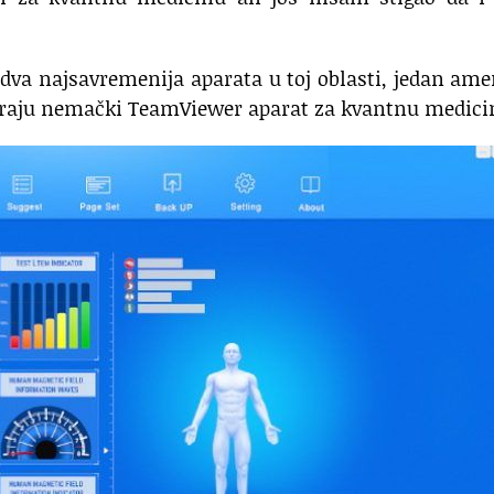
va najsavremenija aparata u toj oblasti, jedan ame
kraju nemački TeamViewer aparat za kvantnu medici