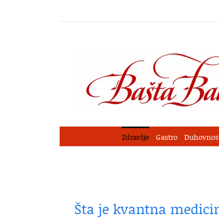
Skip
to
content
Zdravlje
Gastro
Duhovnos
Šta je kvantna medici