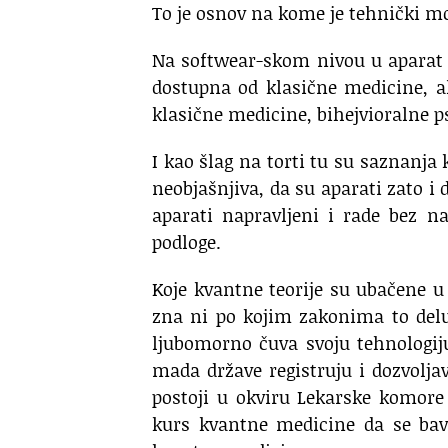
To je osnov na kome je tehnički m
Na softwear-skom nivou u aparat 
dostupna od klasične medicine, a
klasične medicine, bihejvioralne ps
I kao šlag na torti tu su saznanja
neobjašnjiva, da su aparati zato i
aparati napravljeni i rade bez 
podloge.
Koje kvantne teorije su ubačene u
zna ni po kojim zakonima to deluj
ljubomorno čuva svoju tehnologij
mada države registruju i dozvolja
postoji u okviru Lekarske komore
kurs kvantne medicine da se bavi