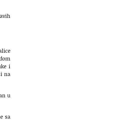
avih
alice
iodom
uke i
si na
tan u
je sa