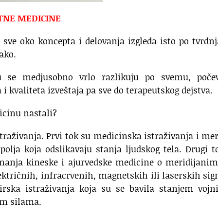
TNE MEDICINE
, sve oko koncepta i delovanja izgleda isto po tvrd
tako.
ku se medjusobno vrlo razlikuju po svemu, poče
a i kvaliteta izveštaja pa sve do terapeutskog dejstva.
icinu nastali?
raživanja. Prvi tok su medicinska istraživanja i me
olja koja odslikavaju stanja ljudskog tela. Drugi t
 znanja kineske i ajurvedske medicine o meridijani
ektričnih, infracrvenih, magnetskih ili laserskih sig
irska istraživanja koja su se bavila stanjem vojn
im silama.