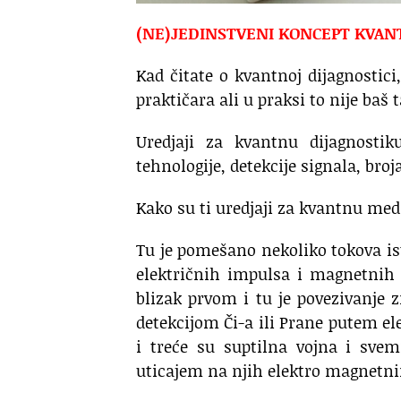
(NE)JEDINSTVENI KONCEPT KVAN
Kad čitate o kvantnoj dijagnostici
praktičara ali u praksi to nije baš 
Uredjaji za kvantnu dijagnosti
tehnologije, detekcije signala, broj
Kako su ti uredjaji za kvantnu med
Tu je pomešano nekoliko tokova ist
električnih impulsa i magnetnih p
blizak prvom i tu je povezivanje
detekcijom Či-a ili Prane putem el
i treće su suptilna vojna i svem
uticajem na njih elektro magnetn