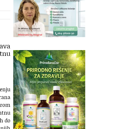
ćava
ntnu
čenju
grana
irom
antnu
ih do
njih