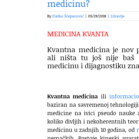
medicinu?
By
Zlatko Šćepanović
|
05/29/2018
|
Zdravlje
MEDICINA KVANTA
Kvantna medicina je nov p
ali ništa tu još nije baš
medicinu i dijagnostiku zn
Kvantna medicina
ili
informaci
baziran na savremenoj tehnologiji
medicine na ivici pseudo nauke 
koliko divljih i nekoherentnih teo
medicinu u zadnjih 10 godina, od
nemačkih. Postoje kineski apara