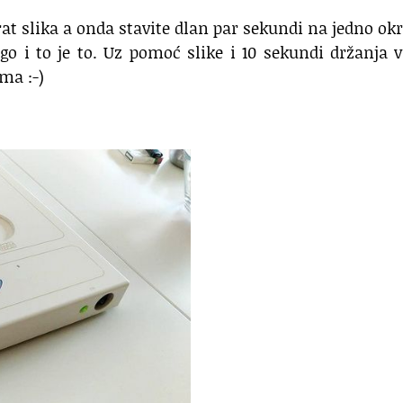
rat slika a onda stavite dlan par sekundi na jedno ok
go i to je to. Uz pomoć slike i 10 sekundi držanja 
vama
:-)