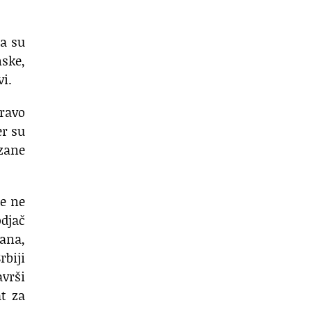
a su
nske,
vi.
pravo
er su
zane
se ne
odjač
rana,
rbiji
avrši
t za