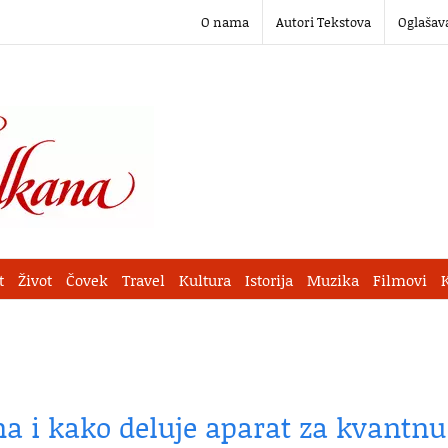
O nama
Autori Tekstova
Oglašav
t
Život
Čovek
Travel
Kultura
Istorija
Muzika
Filmovi
na i kako deluje aparat za kvantnu