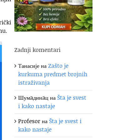
rički
nu.
Zadnji komentari
Танасије
на
Zašto je
kurkuma predmet brojnih
istraživanja
Шумaдинaц
на
Šta je svest
i kako nastaje
Profesor
на
Šta je svest i
kako nastaje