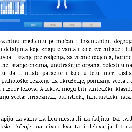
 kvantnu medicinu je moćan i fascinantan dogadja
i detaljima koje znaju o vama i koje sve hiljade i hi
voa – stanje pre rodjenja, za vreme rodjenja, horm
psihe, stanje enzima, unutrašnjih organa, bolesti u na
lu, da li imate parazite i koje u telu, meri disb
, psihološke reakcije na okruženje, poimanje sveta i
i izbor lekova. A lekovi mogu biti sintetički, klasičn
ju sveta: hrišćanski, budistički, hinduistički, isl
erapiju na vama na licu mesta ili na daljinu. Da, tvr
nsko lečenje
, na nivou kvanta i delovanja fotona