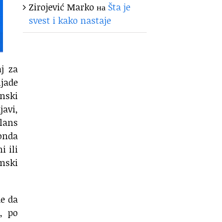
Zirojević Marko
на
Šta je
svest i kako nastaje
j za
ljade
onski
javi,
alans
 onda
i ili
amski
de da
, po