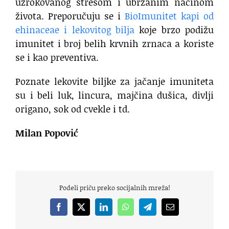
uzrokovanog stresom i ubrzanim načinom
života. Preporučuju se i
BioImunitet kapi od
ehinaceae i lekovitog bilja
koje brzo podižu
imunitet i broj belih krvnih zrnaca a koriste
se i kao preventiva.
Poznate lekovite biljke za jačanje imuniteta
su i beli luk, lincura, majčina dušica, divlji
origano, sok od cvekle i td.
Milan Popović
Podeli priču preko socijalnih mreža!
Facebook
X
LinkedIn
WhatsApp
Telegram
Email