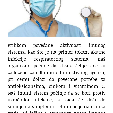
Prilikom povećane aktivnosti imunog
sistema, kao što je na primer tokom akutne
infekcije respiratornog sistema, naš
organizam počinje da stvara ćelije koje su
zadužene za odbranu od infektivnog agensa,
pri čemu dolazi do povećane potrebe za
antioksidansima, cinkom i vitaminom C.
Naš imuni sistem počinje da se bori protiv
uzročnika infekcije, a kada će doći do
smanjenja simptoma i eliminacije uzročnika