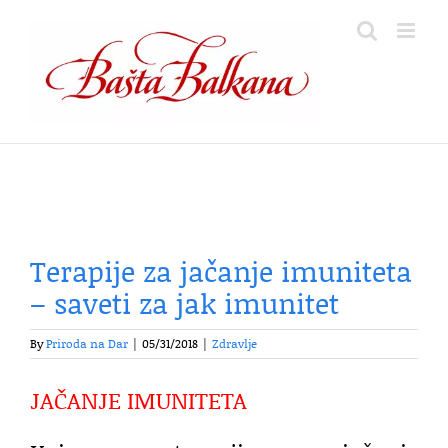
Skip
to
content
Terapije za jačanje imuniteta
– saveti za jak imunitet
By
Priroda na Dar
|
05/31/2018
|
Zdravlje
JAČANJE IMUNITETA