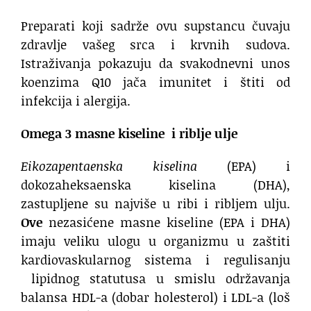
Preparati koji sadrže ovu supstancu čuvaju
zdravlje vašeg srca i krvnih sudova.
Istraživanja pokazuju da svakodnevni unos
koenzima Q10 jača imunitet i štiti od
infekcija i alergija.
Omega 3 masne kiseline i riblje ulje
Eikozapentaenska kiselina
(EPA) i
dokozaheksaenska kiselina (DHA),
zastupljene su najviše u ribi i ribljem ulju.
Ove
nezasićene masne kiseline (EPA i DHA)
imaju veliku ulogu u organizmu u zaštiti
kardiovaskularnog sistema i regulisanju
lipidnog statutusa u smislu održavanja
balansa HDL-a (dobar holesterol) i LDL-a (loš