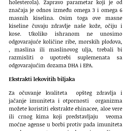
holesterola). Zapravo parametar koji je od
značaja je odnos između omega 3 i omega 6
masnih kiselina. Osim toga ove masne
kiseline čuvaju zdravlje naše kože, očiju i
kose. Ukoliko ishranom ne unosimo
odgovarajuće količine ribe, morskih plodova,
, maslina ili maslinovog ulja, trebali bi
razmisliti o upotrebi suplemenata sa
odgovarajućim dozama DHA i EPA.
Ekstrakti lekovitih biljaka
Za očuvanje kvaliteta opšteg zdravlja i
jačanje imuniteta i otpornosti organizma
možete koristiti ekstrakte ehinacee, aloe vere
ili crnog kima koji predstavljaju veoma
moćne agense u borbi protiv pada imuniteta