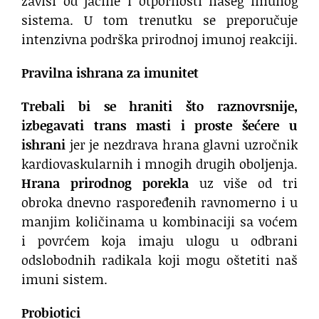
zavisi od jačine i otpornosti našeg imunog
sistema. U tom trenutku se preporučuje
intenzivna podrška prirodnoj imunoj reakciji.
Pravilna ishrana za imunitet
Trebali bi se hraniti što raznovrsnije,
izbegavati trans masti i proste
šećere u
ishrani
jer je nezdrava hrana glavni uzročnik
kardiovaskularnih i mnogih drugih oboljenja.
Hrana prirodnog porekla
uz više od tri
obroka dnevno raspoređenih ravnomerno i u
manjim količinama u kombinaciji sa voćem
i povrćem koja imaju ulogu u odbrani
odslobodnih radikala koji mogu oštetiti naš
imuni sistem.
Probiotici