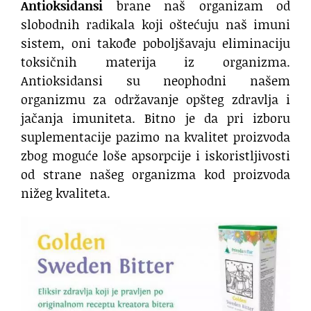
Antioksidans
i
brane naš organizam od
slobodnih radikala koji oštećuju naš imuni
sistem, oni takođe poboljšavaju eliminaciju
toksičnih materija iz organizma.
Antioksidansi su neophodni našem
organizmu za održavanje opšteg zdravlja i
jačanja imuniteta. Bitno je da pri izboru
suplementacije pazimo na kvalitet proizvoda
zbog moguće loše apsorpcije i iskoristljivosti
od strane našeg organizma kod proizvoda
nižeg kvaliteta.