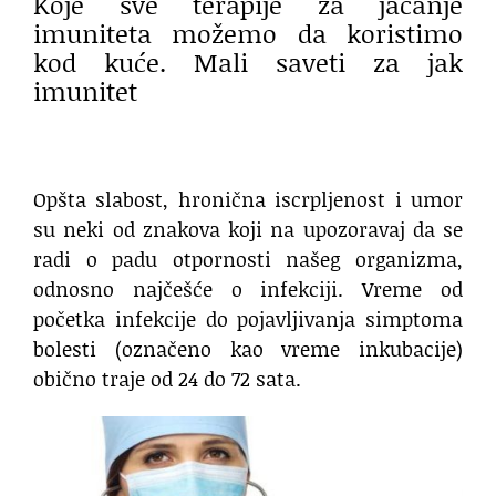
Koje sve terapije za jačanje
imuniteta možemo da koristimo
kod kuće. Mali saveti za jak
imunitet
Opšta slabost, hronična iscrpljenost i umor
su neki od znakova koji na upozoravaj da se
radi o padu otpornosti našeg organizma,
odnosno najčešće o infekciji. Vreme od
početka infekcije do pojavljivanja simptoma
bolesti (označeno kao vreme inkubacije)
obično traje od 24 do 72 sata.