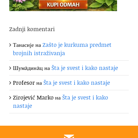
Zadnji komentari
Танасије
на
Zašto je kurkuma predmet
brojnih istraživanja
Шумaдинaц
на
Šta je svest i kako nastaje
Profesor
на
Šta je svest i kako nastaje
Zirojević Marko
на
Šta je svest i kako
nastaje