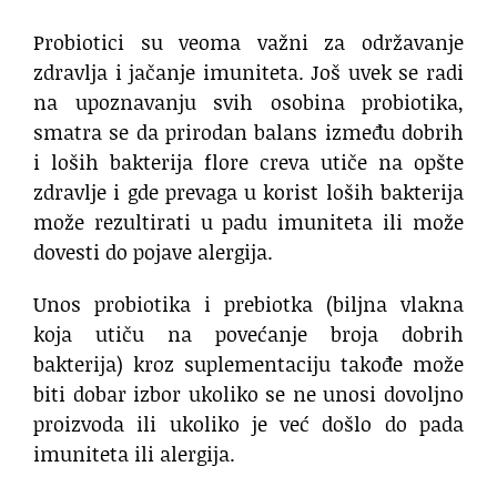
Probiotici su veoma važni za održavanje
zdravlja i jačanje imuniteta. Još uvek se radi
na upoznavanju svih osobina probiotika,
smatra se da prirodan balans između dobrih
i loših bakterija flore creva utiče na opšte
zdravlje i gde prevaga u korist loših bakterija
može rezultirati u padu imuniteta ili može
dovesti do pojave alergija.
Unos probiotika i prebiotka (biljna vlakna
koja utiču na povećanje broja dobrih
bakterija) kroz suplementaciju takođe može
biti dobar izbor ukoliko se ne unosi dovoljno
proizvoda ili ukoliko je već došlo do pada
imuniteta ili alergija.