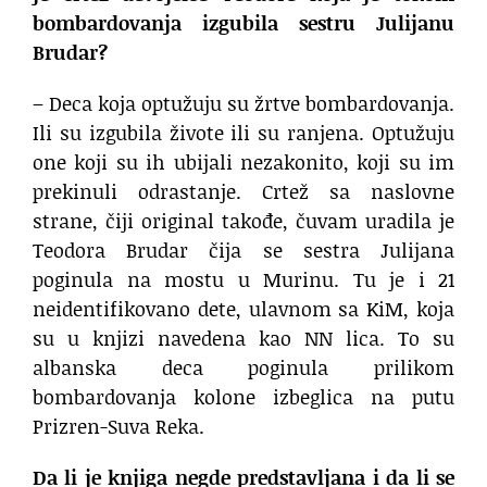
bombardovanja izgubila sestru Julijanu
Brudar?
– Deca koja optužuju su žrtve bombardovanja.
Ili su izgubila živote ili su ranjena. Optužuju
one koji su ih ubijali nezakonito, koji su im
prekinuli odrastanje. Crtež sa naslovne
strane, čiji original takođe, čuvam uradila je
Teodora Brudar čija se sestra Julijana
poginula na mostu u Murinu. Tu je i 21
neidentifikovano dete, ulavnom sa KiM, koja
su u knjizi navedena kao NN lica. To su
albanska deca poginula prilikom
bombardovanja kolone izbeglica na putu
Prizren-Suva Reka.
Da li je knjiga negde predstavljana i da li se