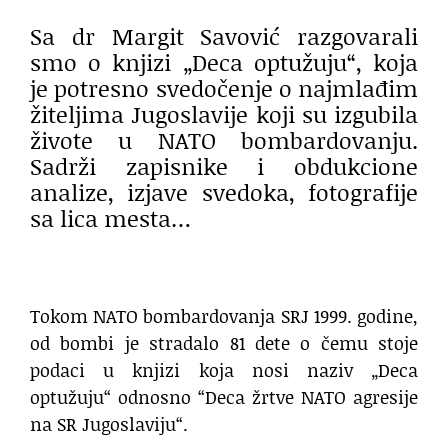
Sa dr Margit Savović razgovarali
smo o knjizi „Deca optužuju“, koja
je potresno svedočenje o najmlađim
žiteljima Jugoslavije koji su izgubila
živote u NATO bombardovanju.
Sadrži zapisnike i obdukcione
analize, izjave svedoka, fotografije
sa lica mesta…
Tokom NATO bombardovanja SRJ 1999. godine,
od bombi je stradalo 81 dete o čemu stoje
podaci u knjizi koja nosi naziv „Deca
optužuju“ odnosno “Deca žrtve NATO agresije
na SR Jugoslaviju“.