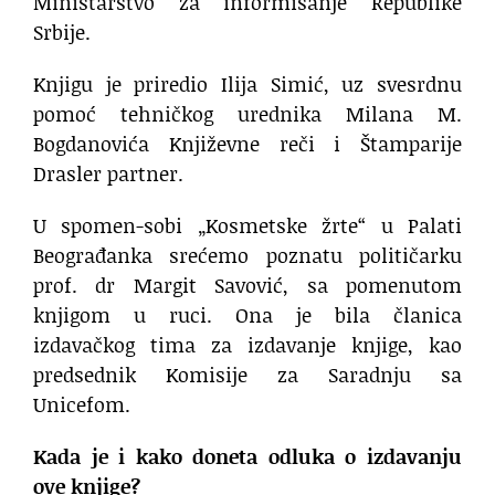
Ministarstvo za informisanje Republike
Srbije.
Knjigu je priredio Ilija Simić, uz svesrdnu
pomoć tehničkog urednika Milana M.
Bogdanovića Književne reči i Štamparije
Drasler partner.
U spomen-sobi „Kosmetske žrte“ u Palati
Beograđanka srećemo poznatu političarku
prof. dr Margit Savović, sa pomenutom
knjigom u ruci. Ona je bila članica
izdavačkog tima za izdavanje knjige, kao
predsednik Komisije za Saradnju sa
Unicefom.
Kada je i kako doneta odluka o izdavanju
ove knjige?