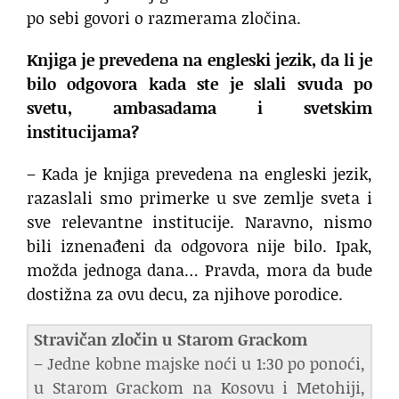
po sebi govori o razmerama zločina.
Knjiga je prevedena na engleski jezik, da li je
bilo odgovora kada ste je slali svuda po
svetu, ambasadama i svetskim
institucijama?
– Kada je knjiga prevedena na engleski jezik,
razaslali smo primerke u sve zemlje sveta i
sve relevantne institucije. Naravno, nismo
bili iznenađeni da odgovora nije bilo. Ipak,
možda jednoga dana… Pravda, mora da bude
dostižna za ovu decu, za njihove porodice.
Stravičan zločin u Starom Grackom
– Jedne kobne majske noći u 1:30 po ponoći,
u Starom Grackom na Kosovu i Metohiji,