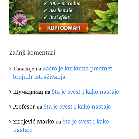
Zadnji komentari
Танасије
на
Zašto je kurkuma predmet
brojnih istraživanja
Шумaдинaц
на
Šta je svest i kako nastaje
Profesor
на
Šta je svest i kako nastaje
Zirojević Marko
на
Šta je svest i kako
nastaje