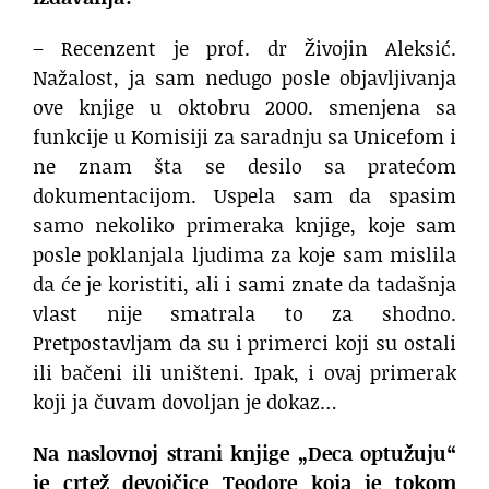
– Recenzent je prof. dr Živojin Aleksić.
Nažalost, ja sam nedugo posle objavljivanja
ove knjige u oktobru 2000. smenjena sa
funkcije u Komisiji za saradnju sa Unicefom i
ne znam šta se desilo sa pratećom
dokumentacijom. Uspela sam da spasim
samo nekoliko primeraka knjige, koje sam
posle poklanjala ljudima za koje sam mislila
da će je koristiti, ali i sami znate da tadašnja
vlast nije smatrala to za shodno.
Pretpostavljam da su i primerci koji su ostali
ili bačeni ili uništeni. Ipak, i ovaj primerak
koji ja čuvam dovoljan je dokaz…
Na naslovnoj strani knjige „Deca optužuju“
je crtež devojčice Teodore koja je tokom