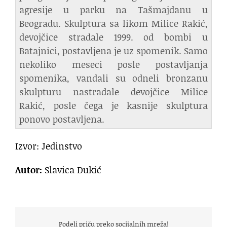
agresije u parku na Tašmajdanu u
Beogradu. Skulptura sa likom Milice Rakić,
devojčice stradale 1999. od bombi u
Batajnici, postavljena je uz spomenik. Samo
nekoliko meseci posle postavljanja
spomenika, vandali su odneli bronzanu
skulpturu nastradale devojčice Milice
Rakić, posle čega je kasnije skulptura
ponovo postavljena.
Izvor: Jedinstvo
Autor:
Slavica Đukić
Podeli priču preko socijalnih mreža!