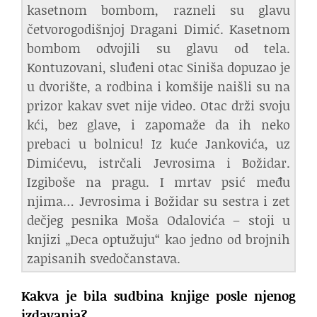
kasetnom bombom, razneli su glavu
četvorogodišnjoj Dragani Dimić. Kasetnom
bombom odvojili su glavu od tela.
Kontuzovani, sluđeni otac Siniša dopuzao je
u dvorište, a rodbina i komšije naišli su na
prizor kakav svet nije video. Otac drži svoju
kći, bez glave, i zapomaže da ih neko
prebaci u bolnicu! Iz kuće Jankovića, uz
Dimićevu, istrčali Jevrosima i Božidar.
Izgiboše na pragu. I mrtav psić među
njima… Jevrosima i Božidar su sestra i zet
dečjeg pesnika Moša Odalovića – stoji u
knjizi „Deca optužuju“ kao jedno od brojnih
zapisanih svedočanstava.
Kakva je bila sudbina knjige posle njenog
izdavanja?