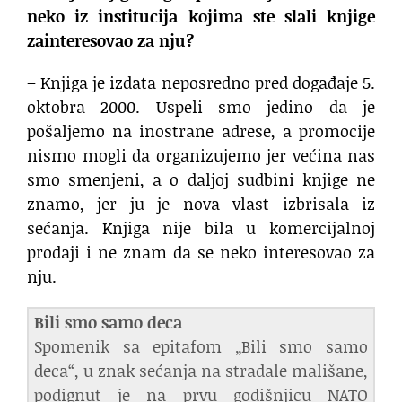
neko iz institucija kojima ste slali knjige
zainteresovao za nju?
– Knjiga je izdata neposredno pred događaje 5.
oktobra 2000. Uspeli smo jedino da je
pošaljemo na inostrane adrese, a promocije
nismo mogli da organizujemo jer većina nas
smo smenjeni, a o daljoj sudbini knjige ne
znamo, jer ju je nova vlast izbrisala iz
sećanja. Knjiga nije bila u komercijalnoj
prodaji i ne znam da se neko interesovao za
nju.
Bili smo samo deca
Spomenik sa epitafom „Bili smo samo
deca“, u znak sećanja na stradale mališane,
podignut je na prvu godišnjicu NATO