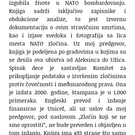
izgubila živote u NATO bombardovanju.
Knjiga sadrži isključivo zapisnike i
obdukcione analize, to jest izvornu
dokumentaciju o ovim stravičnim smrtima,
kao i izjave svedoka i fotografija sa lica
mesta NATO zločina. Uz moj predgovor,
knjiga je podeljena po gradovima u kojima su
se desila ova ubistva od Aleksinca do Užica.
Spisak dece je sastavljao Komitet za
prikupljanje podataka o izvršenim zločinima
protiv čovečnosti i međunarodnog prava. Ona
je izdata 2000. godine, štampana je u 1.000
primeraka. Engleski prevod i izdanje
finansirao je Unicef, ali uz uslov da moj
predgovor, pod naslovom „Zločin koji se ne
sme oprostiti“, ne bude preveden i objavljen u
tom izdanju. Knjiga ima 493 strane što samo