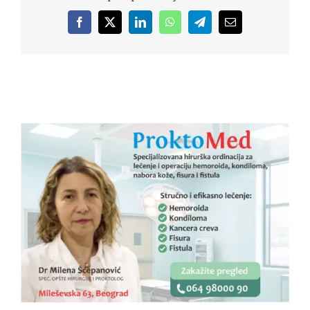
Facebook
X
LinkedIn
WhatsApp
Telegram
Email