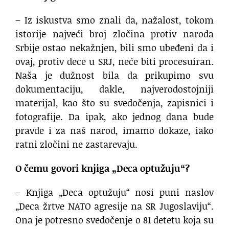
– Iz iskustva smo znali da, nažalost, tokom
istorije najveći broj zločina protiv naroda
Srbije ostao nekažnjen, bili smo ubeđeni da i
ovaj, protiv dece u SRJ, neće biti procesuiran.
Naša je dužnost bila da prikupimo svu
dokumentaciju, dakle, najverodostojniji
materijal, kao što su svedočenja, zapisnici i
fotografije. Da ipak, ako jednog dana bude
pravde i za naš narod, imamo dokaze, iako
ratni zločini ne zastarevaju.
O čemu govori knjiga „Deca optužuju“?
– Knjiga „Deca optužuju“ nosi puni naslov
„Deca žrtve NATO agresije na SR Jugoslaviju“.
Ona je potresno svedočenje o 81 detetu koja su