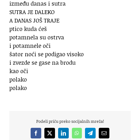
između danas i sutra
SUTRA JE DALEKO
A DANAS JOŠ TRAJE
ptico kuda ćeš
potamnela su ostrva
i potamnele oči
šator noći se podigao visoko
i zvezde se gase na brodu
kao oči
polako
polako
Podeli priču preko socijalnih mreža!
Facebook
X
LinkedIn
WhatsApp
Telegram
Email