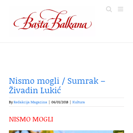
Skip
to
content
Nismo mogli / Sumrak –
Živadin Lukić
By
Redakcija Magazina
|
06/01/2018
|
Kultura
NISMO MOGLI