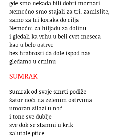
gde smo nekada bili dobri mornari
Nemoćno smo stajali za tri, zamislite,
samo za tri koraka do cilja
Nemoćni za hiljadu za dolinu
i gledali ka vrhu u beli cvet meseca
kao u belo ostrvo
bez hrabrosti da dole ispod nas
gledamo u crninu
SUMRAK
Sumrak od svoje smrti podiže
šator noći na zelenim ostrvima
umoran silazi u noć
i tone sve dublje
sve dok se stamni u krik
zalutale ptice