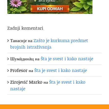
Zadnji komentari
Танасије
на
Zašto je kurkuma predmet
brojnih istraživanja
Шумaдинaц
на
Šta je svest i kako nastaje
Profesor
на
Šta je svest i kako nastaje
Zirojević Marko
на
Šta je svest i kako
nastaje