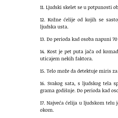
11. Ljudski skelet se u potpunosti o
12. Kožne ćelije od kojih se sasto
ljudska usta.
13. Do perioda kad osoba napuni 70 g
14. Kost je pet puta jača od komad
uticajem nekih faktora.
15. Telo može da detektuje miris za
16. Svakog sata, s ljudskog tela
grama godišnje. Do perioda kad oso
17. Najveća ćelija u ljudskom telu j
okom.