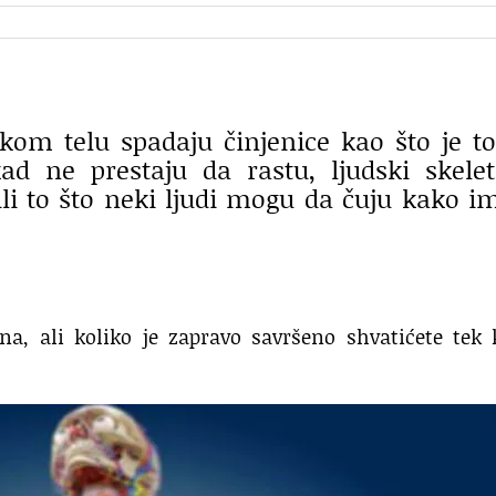
kom telu spadaju činjenice kao što je t
d ne prestaju da rastu, ljudski skele
ili to što neki ljudi mogu da čuju kako i
na, ali koliko je zapravo savršeno shvatićete tek