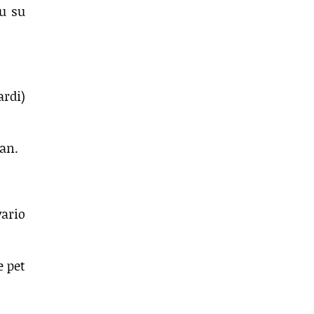
ku su
ardi)
tan.
vario
e pet