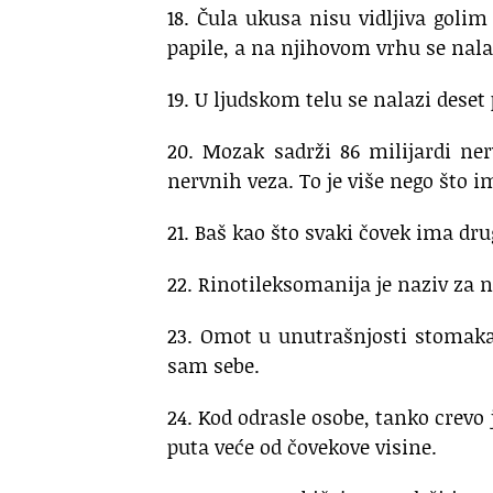
18. Čula ukusa nisu vidljiva goli
papile, a na njihovom vrhu se nala
19. U ljudskom telu se nalazi deset 
20. Mozak sadrži 86 milijardi ner
nervnih veza. To je više nego što
21. Baš kao što svaki čovek ima drug
22. Rinotileksomanija je naziv za
23. Omot u unutrašnjosti stomaka 
sam sebe.
24. Kod odrasle osobe, tanko crevo 
puta veće od čovekove visine.