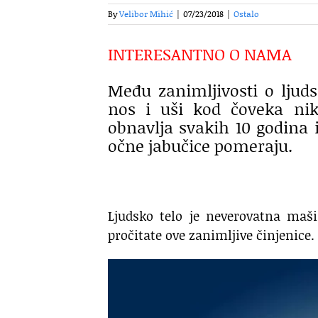
By
Velibor Mihić
|
07/23/2018
|
Ostalo
INTERESANTNO O NAMA
Među zanimljivosti o ljuds
nos i uši kod čoveka nika
obnavlja svakih 10 godina 
očne jabučice pomeraju.
Ljudsko telo je neverovatna maši
pročitate ove zanimljive činjenice.