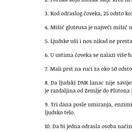
3. Kod odraslog čoveka, 25 odsto ko
4. Mišić gluteusa je najveći mišić u
5. Ljudske uši i nos nikad ne presta
6. U ustima čoveka se nalazi više b
7. Mali prst na ruci za oko 50 odst
8. Da ljudski DNK lanac nije savije
je razdaljina od Zemlje do Plutona 
9. Tri dana posle umiranja, enzimi 
ljudsko telo.
10. Da bi jedna odrasla osoba način