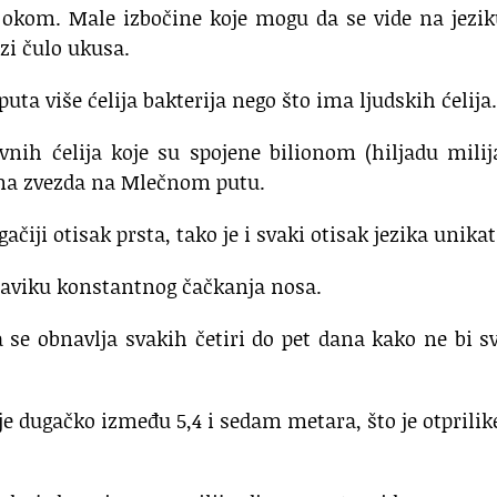
m okom. Male izbočine koje mogu da se vide na jezi
zi čulo ukusa.
puta više ćelija bakterija nego što ima ljudskih ćelija.
vnih ćelija koje su spojene bilionom (hiljadu milij
 ima zvezda na Mlečnom putu.
ačiji otisak prsta, tako je i svaki otisak jezika unika
 naviku konstantnog čačkanja nosa.
se obnavlja svakih četiri do pet dana kako ne bi s
je dugačko između 5,4 i sedam metara, što je otprilik