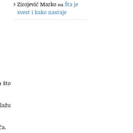
Zirojević Marko
на
Šta je
svest i kako nastaje
a što
zlažu
ća.