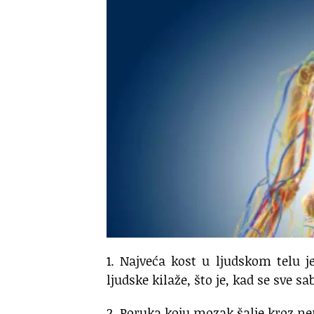
1. Najveća kost u ljudskom telu 
ljudske kilaže, što je, kad se sve s
2. Poruka koju mozak šalje kroz ne