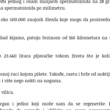
eđu jednog i osam milijardi spermatozoida na 28 g
ona spermatozoida po milimetru.
i oko 500.000 znojnih žlezda koje mogu da proizved
a kad kijamo, putuju brzinom od 160 kilometara na 
 23.660 litara pljuvačke tokom života što je koli
onoj ruci kojom pišete. Takođe, rastu i brže od nokti
 i više nego nokti na nogama.
 vilica.
 organ i jedini koji može sam da se regeneriše. I