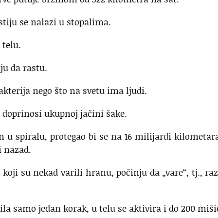
stiju se nalazi u stopalima.
 telu.
ju da rastu.
akterija nego što na svetu ima ljudi.
o doprinosi ukupnoj jačini šake.
n u spiralu, protegao bi se na 16 milijardi kilometar
i nazad.
koji su nekad varili hranu, počinju da „vare“, tj., ra
ila samo jedan korak, u telu se aktivira i do 200 miši