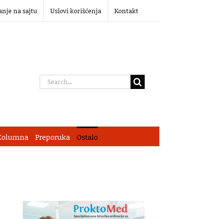
anje na sajtu
Uslovi korišćenja
Kontakt
Search
for:
Kolumna
Preporuka
Ostalo