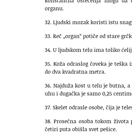
konstantna oštećenja mogu da 
organu.
32. Ljudski mozak koristi istu snagu
33. Reč „organ“ potiče od stare grčk
34. U ljudskom telu ima toliko ćeli
35. Koža odraslog čoveka je teška 
do dva kvadratna metra.
36. Najduža kost u telu je butna, 
uhu i dugačka je samo 0,25 centim
37. Skelet odrasle osobe, čija je te
38. Prosečna osoba tokom života p
četiri puta obišla svet pešice.