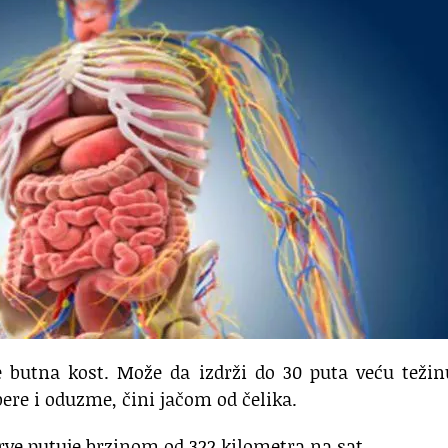
je butna kost. Može da izdrži do 30 puta veću teži
abere i oduzme, čini jačom od čelika.
rve putuje brzinom od 322 kilometra na sat.