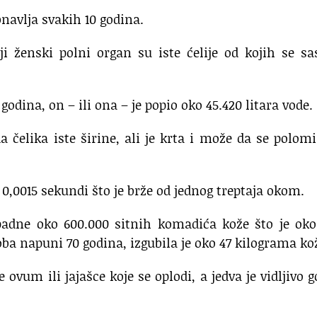
bnavlja svakih 10 godina.
ji ženski polni organ su iste ćelije od kojih se sa
odina, on – ili ona – je popio oko 45.420 litara vode.
a čelika iste širine, ali je krta i može da se polom
 0,0015 sekundi što je brže od jednog treptaja okom.
 spadne oko 600.000 sitnih komadića kože što je ok
ba napuni 70 godina, izgubila je oko 47 kilograma ko
e ovum ili jajašce koje se oplodi, a jedva je vidljivo 