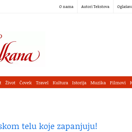
O nama
Autori Tekstova
Oglašav
t
Život
Čovek
Travel
Kultura
Istorija
Muzika
Filmovi
dskom telu koje zapanjuju!