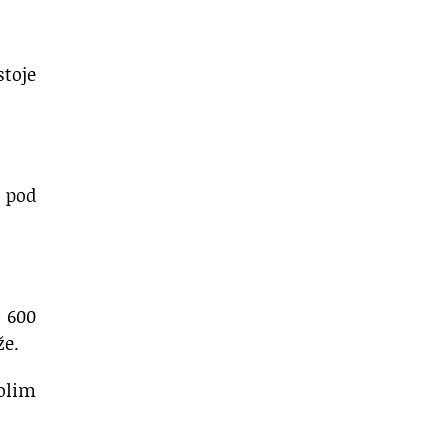
stoje
i pod
o 600
že.
golim