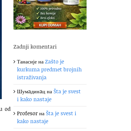
Zadnji komentari
Танасије
на
Zašto je
kurkuma predmet brojnih
istraživanja
Шумaдинaц
на
Šta je svest
i kako nastaje
nu od
Profesor
на
Šta je svest i
kako nastaje