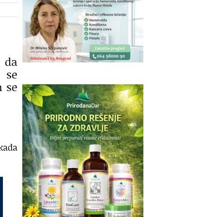
o da
t se
m se
 kada