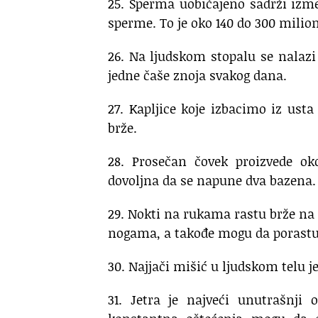
25. Sperma uobičajeno sadrži izm
sperme. To je oko 140 do 300 mili
26. Na ljudskom stopalu se nalaz
jedne čaše znoja svakog dana.
27. Kapljice koje izbacimo iz ust
brže.
28. Prosečan čovek proizvede oko
dovoljna da se napune dva bazena.
29. Nokti na rukama rastu brže na 
nogama, a takođe mogu da porastu
30. Najjači mišić u ljudskom telu je
31. Jetra je najveći unutrašnji