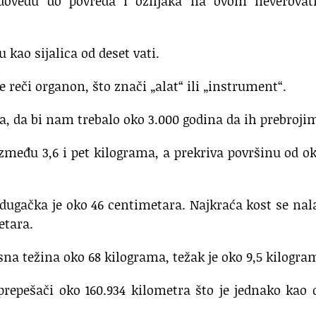
dovedu do povreda i ožiljaka na ovom neverova
 kao sijalica od deset vati.
e reči organon, što znači „alat“ ili „instrument“.
ja, da bi nam trebalo oko 3.000 godina da ih prebroji
između 3,6 i pet kilograma, a prekriva površinu od ok
a dugačka je oko 46 centimetara. Najkraća kost se nal
etara.
lesna težina oko 68 kilograma, težak je oko 9,5 kilogra
repešači oko 160.934 kilometra što je jednako kao 