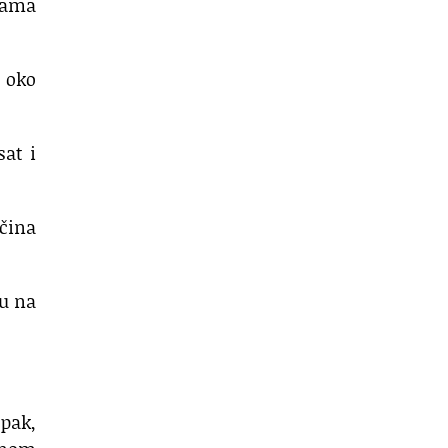
rama
u oko
sat i
čina
ju na
pak,