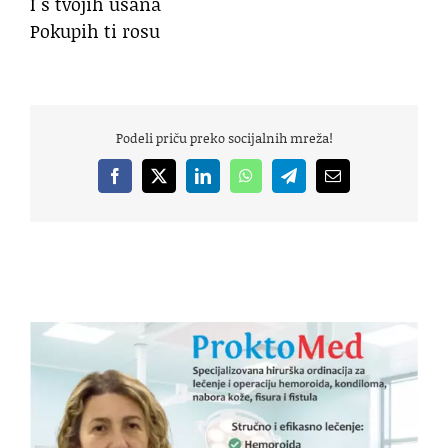
I s tvojih usana
Pokupih ti rosu
Podeli priču preko socijalnih mreža!
Facebook
X
LinkedIn
WhatsApp
Telegram
Email