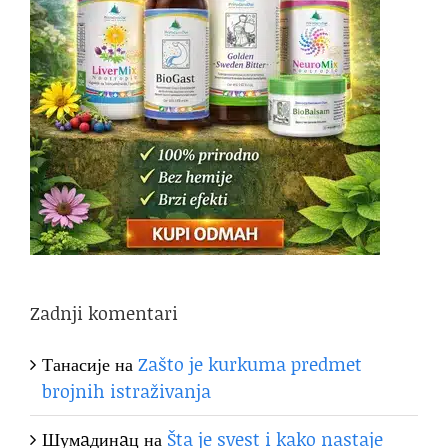
Zadnji komentari
Танасије
на
Zašto je kurkuma predmet
brojnih istraživanja
Шумaдинaц
на
Šta je svest i kako nastaje