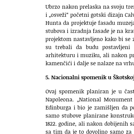
Ubrzo nakon prelaska na svoju tre
i „osveži“ početni gotski dizajn Ca
Hunta da projektuje fasadu muzeja 
stubova i izradnja fasade je na krat
projektom nastavljeno kako bi se 
su trebali da budu postavljeni o
arhitekturu i muziku, ali nakon pr
kamenčići i dalje se nalaze na vrh
5. Nacionalni spomenik u Škotsko
Ovaj spomenik planiran je u čast
Napoleona. „National Monument o
Edinburga i bio je zamišljen da p
samo stubove planirane konstrukci
1822. godine, ali nakon dobijenih 
sa tim da je to dovoljno samo za i