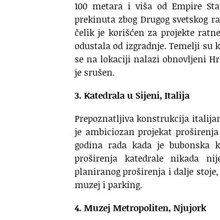
100 metara i viša od Empire Stat
prekinuta zbog Drugog svetskog rat
čelik je korišćen za projekte ratn
odustala od izgradnje. Temelji su k
se na lokaciji nalazi obnovljeni Hr
je srušen.
3. Katedrala u Sijeni, Italija
Prepoznatljiva konstrukcija italijan
je ambiciozan projekat proširenj
godina rada kada je bubonska ku
proširenja katedrale nikada nij
planiranog proširenja i dalje sto
muzej i parking.
4. Muzej Metropoliten, Njujork