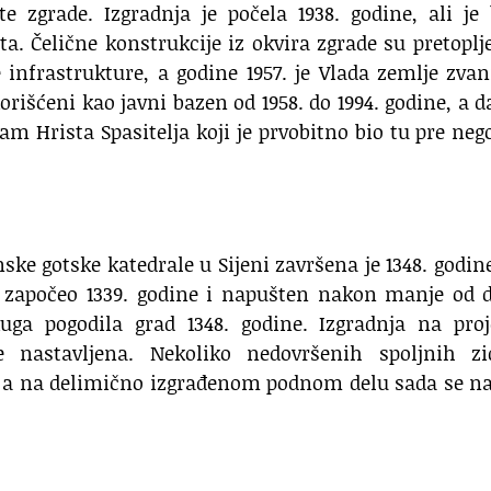
e zgrade. Izgradnja je počela 1938. godine, ali je
a. Čelične konstrukcije iz okvira zgrade su pretoplj
e infrastrukture, a godine 1957. je Vlada zemlje zva
orišćeni kao javni bazen od 1958. do 1994. godine, a 
am Hrista Spasitelja koji je prvobitno bio tu pre neg
ske gotske katedrale u Sijeni završena je 1348. godine
a započeo 1339. godine i napušten nakon manje od 
ga pogodila grad 1348. godine. Izgradnja na proj
e nastavljena. Nekoliko nedovršenih spoljnih zi
je, a na delimično izgrađenom podnom delu sada se n