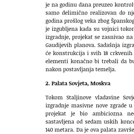
je na godinu dana preuzeo kontrolu
samo delimično realizovan do nje
godina prošlog veka zbog Špansko
je izgubljena kada su vojnici tok
izgradnje, projekat se zasnivao 
Gaudijevih planova. Sadašnja izgr
će konstrukcija i svih 18 crkvenih
elementi konačno bi trebali da bu
nakon postavljanja temelja.
2. Palata Sovjeta, Moskva
Tokom Staljinove vladavine Sov
izgradnje masivne nove zgrade u 
projekat je bio ambiciozna ne
sastavljena od sedam uskih konc
140 metara. Da je ova palata završ