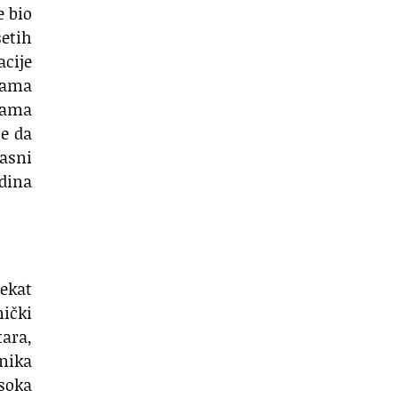
e bio
setih
acije
azama
ijama
se da
rasni
odina
ekat
nički
ara,
nika
isoka