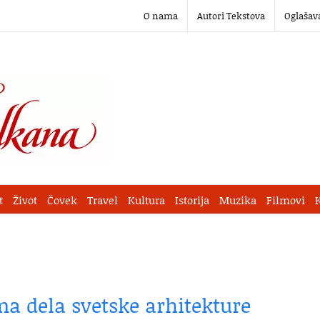
O nama
Autori Tekstova
Oglašav
t
Život
Čovek
Travel
Kultura
Istorija
Muzika
Filmovi
na dela svetske arhitekture