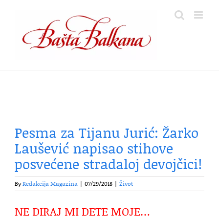
Skip
to
content
Pesma za Tijanu Jurić: Žarko
Laušević napisao stihove
posvećene stradaloj devojčici!
By
Redakcija Magazina
|
07/29/2018
|
Život
NE DIRAJ MI DETE MOJE…