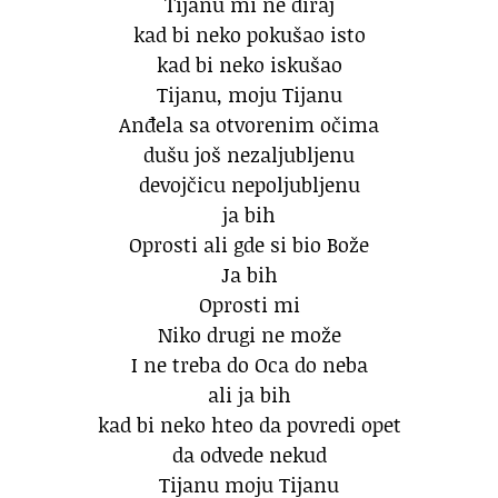
Tijanu mi ne diraj
kad bi neko pokušao isto
kad bi neko iskušao
Tijanu, moju Tijanu
Anđela sa otvorenim očima
dušu još nezaljubljenu
devojčicu nepoljubljenu
ja bih
Oprosti ali gde si bio Bože
Ja bih
Oprosti mi
Niko drugi ne može
I ne treba do Oca do neba
ali ja bih
kad bi neko hteo da povredi opet
da odvede nekud
Tijanu moju Tijanu