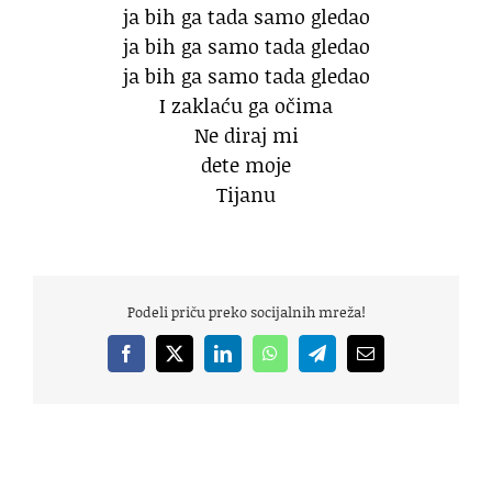
ja bih ga tada samo gledao
ja bih ga samo tada gledao
ja bih ga samo tada gledao
I zaklaću ga očima
Ne diraj mi
dete moje
Tijanu
Podeli priču preko socijalnih mreža!
Facebook
X
LinkedIn
WhatsApp
Telegram
Email