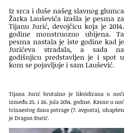
Iz srca i duše našeg slavnog glumca
Žarka Lauševića izašla je pesma za
Tijanu Jurić, devojčicu koja je 2014.
godine monstruozno ubijena. Ta
pesma nastala je iste godine kad je
Jurićeva stradala, a sada na
godišnjicu predstavljen je i spot u
kom se pojavljuje i sam Laušević.
Tijana Jurić brutalno je likvidirana u noći
između 25. i 26. jula 2014. godine. Kasno u noć
trinaestog dana potrage (7. avgusta), uhapšen
je Dragan Đurić.