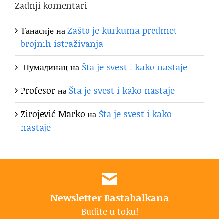
Zadnji komentari
Танасије
на
Zašto je kurkuma predmet
brojnih istraživanja
Шумaдинaц
на
Šta je svest i kako nastaje
Profesor
на
Šta je svest i kako nastaje
Zirojević Marko
на
Šta je svest i kako
nastaje
Newsletter Bastabalkana
Budite u toku!