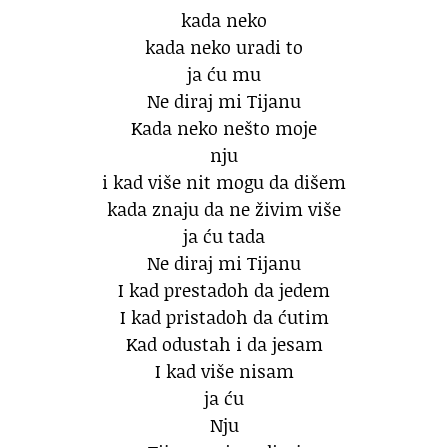
kada neko
kada neko uradi to
ja ću mu
Ne diraj mi Tijanu
Kada neko nešto moje
nju
i kad više nit mogu da dišem
kada znaju da ne živim više
ja ću tada
Ne diraj mi Tijanu
I kad prestadoh da jedem
I kad pristadoh da ćutim
Kad odustah i da jesam
I kad više nisam
ja ću
Nju