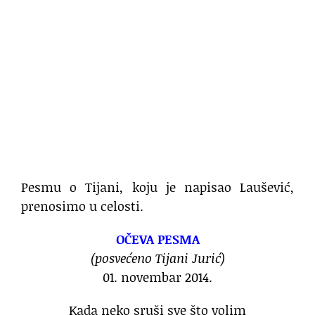
Pesmu o Tijani, koju je napisao Laušević,
prenosimo u celosti.
OČEVA PESMA
(posvećeno Tijani Jurić)
01. novembar 2014.
Kada neko sruši sve što volim