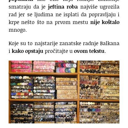
smatraju da je
jeftina roba
najviše ugrozila
rad jer se ljudima ne isplati da popravljaju i
krpe nešto što na prvom mestu
nije koštalo
mnogo.
Koje su to najstarije zanatske radnje Balkana
i
kako opstaju
pročitajte u
ovom tekstu
.