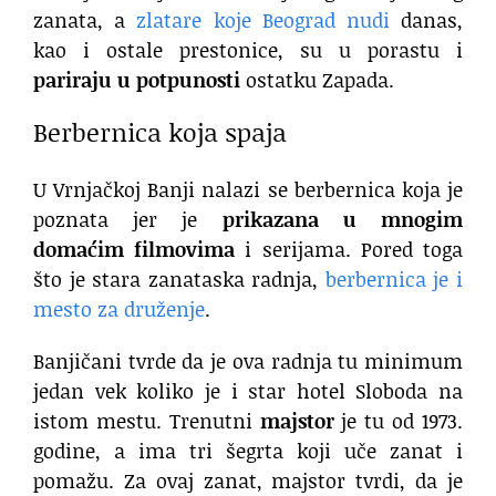
zanata, a
zlatare koje Beograd nudi
danas,
kao i ostale prestonice, su u porastu i
pariraju u potpunosti
ostatku Zapada.
Berbernica koja spaja
U Vrnjačkoj Banji nalazi se berbernica koja je
poznata jer je
prikazana u mnogim
domaćim filmovima
i serijama. Pored toga
što je stara zanataska radnja,
berbernica je i
mesto za druženje
.
Banjičani tvrde da je ova radnja tu minimum
jedan vek koliko je i star hotel Sloboda na
istom mestu. Trenutni
majstor
je tu od 1973.
godine, a ima tri šegrta koji uče zanat i
pomažu. Za ovaj zanat, majstor tvrdi, da je