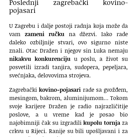
Poslednji zagrebački kovino-
pojasari
U Zagrebu i dalje postoji radnja koja može da
vam
zameni ručku
na džezvi. Iako rade
daleko ozbiljnije stvari, ovo sigurno niste
znali. Otac Dražen i njegov sin Luka nemaju
nikakvu konkurenciju
u poslu, a život su
posvetili izradi tanjira, sudopera, pepeljara,
svećnjaka, delovovima strojeva.
Zagrebački
kovino-pojasari
rade sa gvožđem,
mesingom, bakrom, aluminijumom… Tokom
svoje karijere Dražen je radio najrazličitije
poslove, a u vreme kad je posao bio
najobimniji čak su izgradili
kupolu tornja
za
crkvu u Rijeci. Ranije su bili upošljavani i za