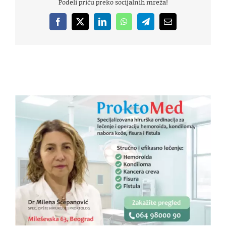
Podeli priču preko socijalnih mreža!
Facebook
X
LinkedIn
WhatsApp
Telegram
Email