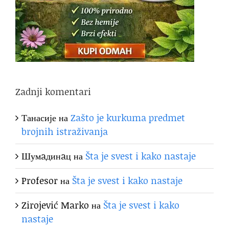
Zadnji komentari
Танасије
на
Zašto je kurkuma predmet
brojnih istraživanja
Шумaдинaц
на
Šta je svest i kako nastaje
Profesor
на
Šta je svest i kako nastaje
Zirojević Marko
на
Šta je svest i kako
nastaje