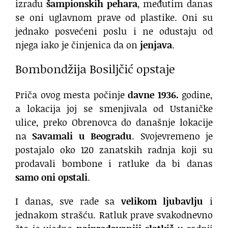
izradu
šampionskih pehara
, međutim danas
se oni uglavnom prave od plastike. Oni su
jednako posvećeni poslu i ne odustaju od
njega iako je činjenica da on
jenjava
.
Bombondžija Bosiljčić opstaje
Priča ovog mesta počinje
davne 1936.
godine,
a lokacija joj se smenjivala od Ustaničke
ulice, preko Obrenovca do današnje lokacije
na
Savamali u Beogradu
. Svojevremeno je
postajalo oko 120 zanatskih radnja koji su
prodavali bombone i ratluke da bi danas
samo oni opstali
.
I danas, sve rade sa
velikom ljubavlju
i
jednakom strašću. Ratluk prave svakodnevno