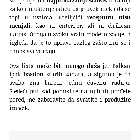
što je ujedno
najprodavaniji slatkiš
u radnji
za koji mušterije ističu da je uvek mek i da se
topi u ustima. Bosiljčići
recepturu nisu
menjali
, kao ni enterijer, ali ni ćiriličan
natpis. Odbijaju svaku vrstu modernizacije, a
izgleda da je to upravo razlog zašto mu se i
danas svi vraćaju.
Ova lista može biti
mnogo duža
jer Balkan
ipak
bastion
starih zanata, a sigurno je da
svako zna barem jednu čuvenu radnju.
Sledeći put kad pomislite na njih ili prođete
pored, ne zaboravite da svratite i
produžite
im vek
.