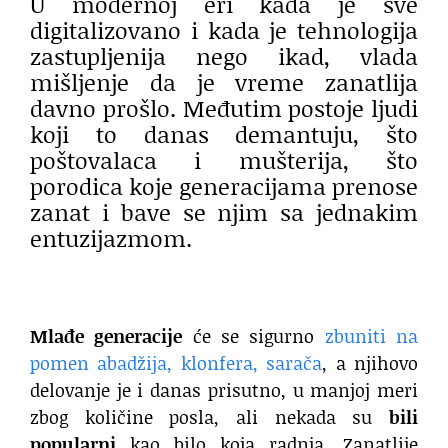
U modernoj eri kada je sve
digitalizovano i kada je tehnologija
zastupljenija nego ikad, vlada
mišljenje da je vreme zanatlija
davno prošlo. Međutim postoje ljudi
koji to danas demantuju, što
poštovalaca i mušterija, što
porodica koje generacijama prenose
zanat i bave se njim sa jednakim
entuzijazmom.
Mlađe generacije
će se sigurno
zbuniti na
pomen abadžija, klonfera, sarača
, a njihovo
delovanje je i danas prisutno, u manjoj meri
zbog količine posla, ali nekada su
bili
popularni
kao bilo koja radnja. Zanatlije