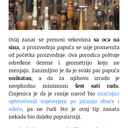
Ovaj zanat se prenosi vekovima
sa oca na
sina
, a proizvodnja papuča se nije promenila
od početka proizvodnje. Ova porodica poštuje
određene dezene i geometriju koju ne
menjaju. Zanimljivo je da je svaki par papuča
unikatan
, a da za njihovu izradu je
neophodno minimum
šest sati rada
.
Činjenica je da je ranije narod bio
značajno
opterećeniji sujeverjem po pitanju obuće i
odeće
, pa ne čudi što je ovaj tip zanata
nekada bio daleko popularniji.