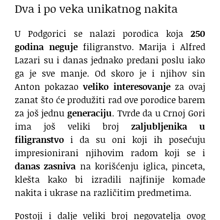
Dva i po veka unikatnog nakita
U Podgorici se nalazi porodica koja
250
godina neguje
filigranstvo. Marija i Alfred
Lazari su i danas jednako predani poslu iako
ga je sve manje. Od skoro je i njihov sin
Anton pokazao
veliko interesovanje
za ovaj
zanat što će produžiti rad ove porodice barem
za još jednu
generaciju
. Tvrde da u Crnoj Gori
ima još veliki broj
zaljubljenika u
filigranstvo
i da su oni koji ih posećuju
impresionirani njihovim radom koji se i
danas zasniva
na korišćenju iglica, pinceta,
klešta kako bi izradili najfinije komade
nakita i ukrase na različitim predmetima.
Postoji i dalje veliki broj negovatelja ovog