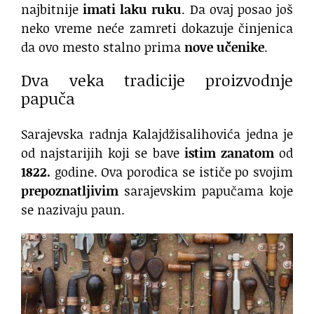
najbitnije
imati laku ruku
. Da ovaj posao još
neko vreme neće zamreti dokazuje činjenica
da ovo mesto stalno prima
nove učenike
.
Dva veka tradicije proizvodnje
papuča
Sarajevska radnja Kalajdžisalihovića jedna je
od najstarijih koji se bave
istim zanatom
od
1822.
godine. Ova porodica se ističe po svojim
prepoznatljivim
sarajevskim papučama koje
se nazivaju paun.