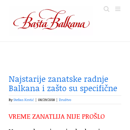
Skip
to
content
Najstarije zanatske radnje
Balkana i zašto su specifične
By
Stefan Krstić
|
08/29/2018
|
Društvo
VREME ZANATLIJA NIJE PROŠLO