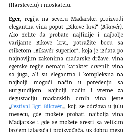
(Hárslevelű) i moskatelu.
Eger
, regija na severu Mađarske, proizvodi
elegantna vina poput „Bikove krvi“ (
Bikavér)
.
Ako želite da probate najfinije i najbolje
varijante Bikove krvi, potražite bocu sa
etiketom „Bikavér Superior“, koja je izdata po
najnovijim zakonima mađarske države. Vina
egerske regije nemaju karakter crvenih vina
sa juga, ali su elegantna i kompleksna na
najbolji mogući način u poređenju sa
Burgundijom. Najbolji način i vreme za
degustaciju mađarskih crnih vina jeste
„
Festival Egri Bikavér
„, koji se održava u julu
mesecu, gde možete probati najbolja vina
Madjarske i gde se možete sresti sa velikim
brojem izlagača i proizvođača, uz dobru mezu