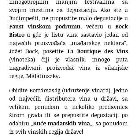
mnogobrojnim manjim festivalima sa
svojim mestima za degustaciju. Ako ste u
Budimpešti, ne propustite malo degustacije u
Faust vinskom podrumu
, večeru u
Bock
Bistro
-u gde je listu vina sastavio jedan od
najvećih proizvođača „mađarskog nektara“,
Jožef Bock, posetite
La Boutique des Vins
(vinoteka) čiji je vlasnik, mnogo puta
nagrađivani, proizvođač vina iz vilanjske
regije, Malatinszky.
Obiđite Bortársaság (udruženje vinara), jedno
od najvećih distributera vina u državi, sa
velikom ponudom u nekoliko prodavnica
širom grada ili se prepustite degustaciji po
odabiru „
Kuće mađarskih vina
„, sa ponudom
iz svih vinskih regija države!