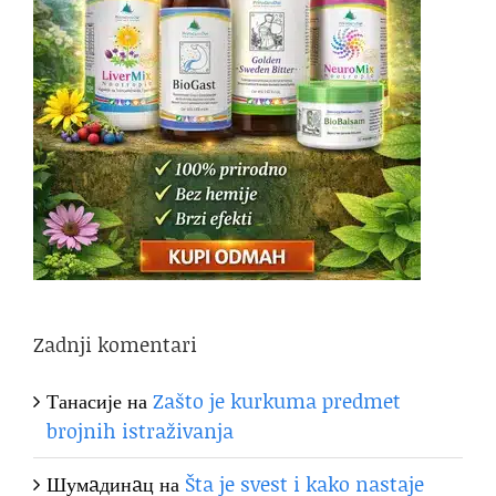
Zadnji komentari
Танасије
на
Zašto je kurkuma predmet
brojnih istraživanja
Шумaдинaц
на
Šta je svest i kako nastaje