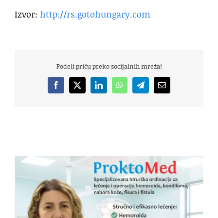
Izvor:
http://rs.gotohungary.com
Podeli priču preko socijalnih mreža!
Facebook
X
LinkedIn
WhatsApp
Telegram
Email