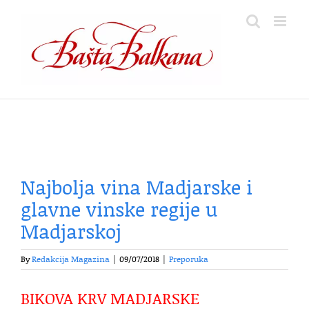
Skip
to
content
Najbolja vina Madjarske i
glavne vinske regije u
Madjarskoj
By
Redakcija Magazina
|
09/07/2018
|
Preporuka
BIKOVA KRV MADJARSKE