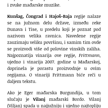
i zvuke mađarske muzike.
Kunšag, Čongrad i Hajoš-Baja
regije nalaze
se na južnom delu države, između reke
Dunava i Tise, u predelu koji je poznat pod
nazivom velika ravnica. Navedene regije
zauzimaju veliku površinu, i samim tim ovde
se proizvodi više od polovine vinskih zaliha.
Najpoznatija vinarija ove regije,
Frittmann
,
ujedno i vinarija 2007. godine u Mađarskoj,
doprinela je porastu proizvodnje u ovim
regijama. O vinariji Frittmann biće reči u
daljem tekstu.
Ako je Eger mađarska Burgundija, u tom
slučaju je
Vilanj
mađarski Bordo. Vilanj
(Viljan) spada u najjužniju i ujedno najtopliju