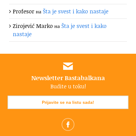
Profesor
на
Šta je svest i kako nastaje
Zirojević Marko
на
Šta je svest i kako
nastaje
Newsletter Bastabalkana
Budite u toku!
Prijavite se na listu sada!