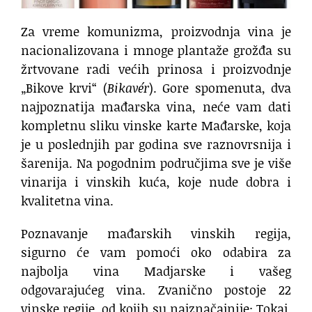
Za vreme komunizma, proizvodnja vina je
nacionalizovana i mnoge plantaže grožđa su
žrtvovane radi većih prinosa i proizvodnje
„Bikove krvi“ (
Bikavér
). Gore spomenuta, dva
najpoznatija mađarska vina, neće vam dati
kompletnu sliku vinske karte Mađarske, koja
je u poslednjih par godina sve raznovrsnija i
šarenija. Na pogodnim područjima sve je više
vinarija i vinskih kuća, koje nude dobra i
kvalitetna vina.
Poznavanje mađarskih vinskih regija,
sigurno će vam pomoći oko odabira za
najbolja vina Madjarske i vašeg
odgovarajućeg vina. Zvanično postoje 22
vinske regije, od kojih su najznačajnije: Tokaj,