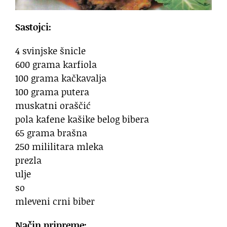
Sastojci:
4 svinjske šnicle
600 grama karfiola
100 grama kačkavalja
100 grama putera
muskatni oraščić
pola kafene kašike belog bibera
65 grama brašna
250 mililitara mleka
prezla
ulje
so
mleveni crni biber
Način pripreme: