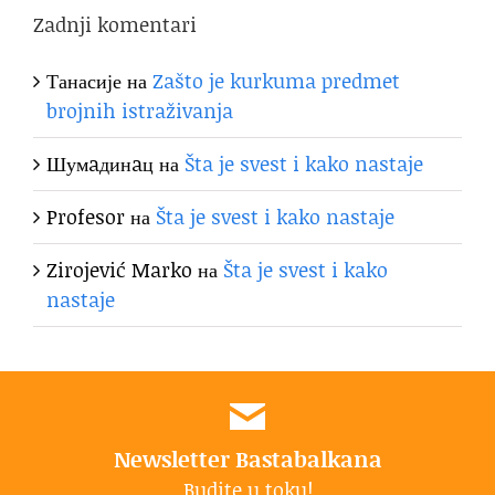
Zadnji komentari
Танасије
на
Zašto je kurkuma predmet
brojnih istraživanja
Шумaдинaц
на
Šta je svest i kako nastaje
Profesor
на
Šta je svest i kako nastaje
Zirojević Marko
на
Šta je svest i kako
nastaje
Newsletter Bastabalkana
Budite u toku!