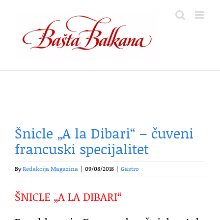
Skip
to
content
Šnicle „A la Dibari“ – čuveni
francuski specijalitet
By
Redakcija Magazina
|
09/08/2018
|
Gastro
ŠNICLE „A LA DIBARI“