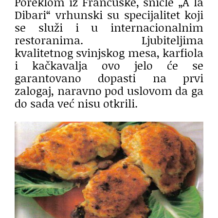
Poreklom iz Francuske, šnicle „A la
Dibari“ vrhunski su specijalitet koji
se služi i u internacionalnim
restoranima. Ljubiteljima
kvalitetnog svinjskog mesa, karfiola
i kačkavalja ovo jelo će se
garantovano dopasti na prvi
zalogaj, naravno pod uslovom da ga
do sada već nisu otkrili.