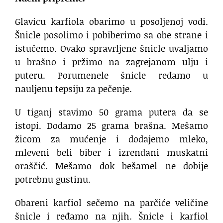
Glavicu karfiola obarimo u posoljenoj vodi.
Šnicle posolimo i pobiberimo sa obe strane i
istučemo. Ovako spravrljene šnicle uvaljamo
u brašno i pržimo na zagrejanom ulju i
puteru. Porumenele šnicle ređamo u
nauljenu tepsiju za pečenje.
U tiganj stavimo 50 grama putera da se
istopi. Dodamo 25 grama brašna. Mešamo
žicom za mućenje i dodajemo mleko,
mleveni beli biber i izrendani muskatni
oraščić. Mešamo dok bešamel ne dobije
potrebnu gustinu.
Obareni karfiol sečemo na parčiće veličine
šnicle i ređamo na njih. Šnicle i karfiol