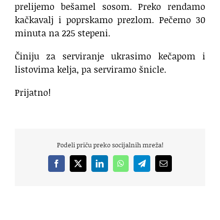
prelijemo bešamel sosom. Preko rendamo
kačkavalj i poprskamo prezlom. Pečemo 30
minuta na 225 stepeni.
Činiju za serviranje ukrasimo kečapom i
listovima kelja, pa serviramo šnicle.
Prijatno!
Podeli priču preko socijalnih mreža!
Facebook
X
LinkedIn
WhatsApp
Telegram
Email