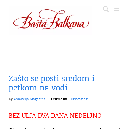
Skip
to
content
Zašto se posti sredom i
petkom na vodi
By
Redakcija Magazina
|
09/09/2018
|
Duhovnost
BEZ ULJA DVA DANA NEDELJNO