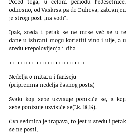
Pored toga, u celom periodu Pedesetnice,
odnosno, od Vaskrsa pa do Duhova, zabranjen
je strogi post „na vodi“.
Ipak, sreda i petak se ne mrse već se u te
dane u ishrani mogu koristiti vino i ulje, a u
sredu Prepolovljenja i riba.
++++++++++++++++++++++++++++
Nedelja o mitaru i fariseju
(pripremna nedelja časnog posta)
Svaki koji sebe uzvisuje poniziće se, a koji
sebe ponizuje uzvisiće se(Lk. 18,14).
Ova sedmica je trapava, to jest u sredu i petak
se ne posti,