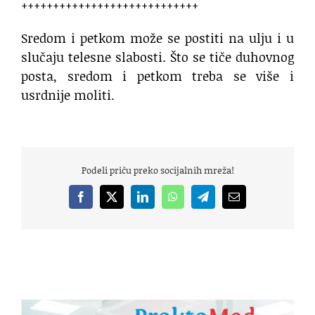
++++++++++++++++++++++++++++
Sredom i petkom može se postiti na ulju i u
slučaju telesne slabosti. Što se tiče duhovnog
posta, sredom i petkom treba se više i
usrdnije moliti.
Podeli priču preko socijalnih mreža!
Facebook
X
LinkedIn
WhatsApp
Telegram
Email