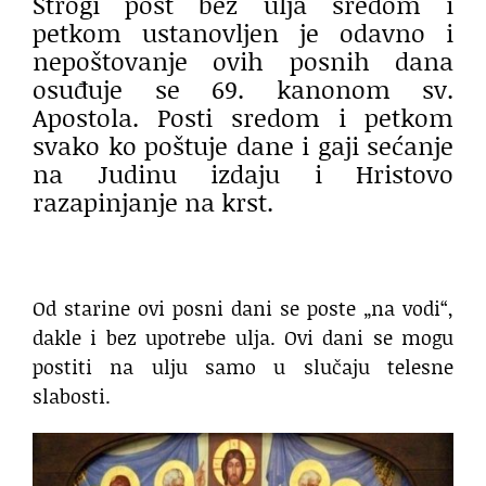
Strogi post bez ulja sredom i
petkom ustanovljen je odavno i
nepoštovanje ovih posnih dana
osuđuje se 69. kanonom sv.
Apostola. Posti sredom i petkom
svako ko poštuje dane i gaji sećanje
na Judinu izdaju i Hristovo
razapinjanje na krst.
Od starine ovi posni dani se poste „na vodi“,
dakle i bez upotrebe ulja. Ovi dani se mogu
postiti na ulju samo u slučaju telesne
slabosti.