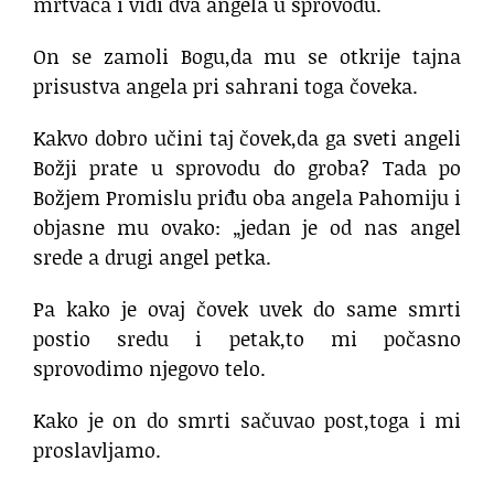
mrtvaca i vidi dva angela u sprovodu.
On se zamoli Bogu,da mu se otkrije tajna
prisustva angela pri sahrani toga čoveka.
Kakvo dobro učini taj čovek,da ga sveti angeli
Božji prate u sprovodu do groba? Tada po
Božjem Promislu priđu oba angela Pahomiju i
objasne mu ovako: „jedan je od nas angel
srede a drugi angel petka.
Pa kako je ovaj čovek uvek do same smrti
postio sredu i petak,to mi počasno
sprovodimo njegovo telo.
Kako je on do smrti sačuvao post,toga i mi
proslavljamo.