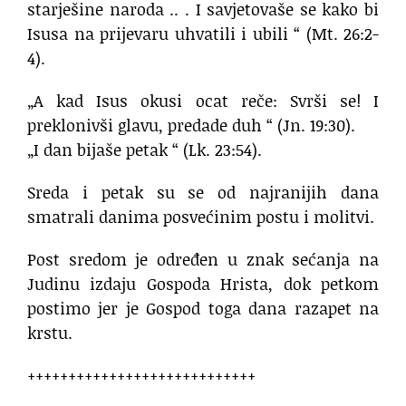
starješine naroda .. . I savjetovaše se kako bi
Isusa na prijevaru uhvatili i ubili “ (Mt. 26:2-
4).
„A kad Isus okusi ocat reče: Svrši se! I
preklonivši glavu, predade duh “ (Jn. 19:30).
„I dan bijaše petak “ (Lk. 23:54).
Sreda i petak su se od najranijih dana
smatrali danima posvećinim postu i molitvi.
Post sredom je određen u znak sećanja na
Judinu izdaju Gospoda Hrista, dok petkom
postimo jer je Gospod toga dana razapet na
krstu.
++++++++++++++++++++++++++++