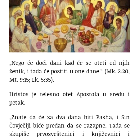
„Nego će doći dani kad će se oteti od njih
ženik, i tada će postiti u one dane “ (Mk. 2:20;
Mt. 9:15; Lk. 5:35).
Hristos je telesno otet Apostola u sredu i
petak.
„Znate da će za dva dana biti Pasha, i Sin
Čovječiji biće predan da se razapne. Tada se
skupiše prvosveštenici i književnici i