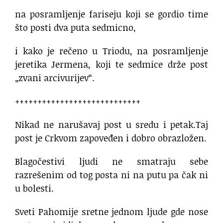
na posramljenje fariseju koji se gordio time
što posti dva puta sedmicno,
i kako je rečeno u Triodu, na posramljenje
jeretika Jermena, koji te sedmice drže post
„zvani arcivurijev“.
++++++++++++++++++++++++++++
Nikad ne narušavaj post u sredu i petak.Taj
post je Crkvom zapoveđen i dobro obrazložen.
Blagočestivi ljudi ne smatraju sebe
razrešenim od tog posta ni na putu pa čak ni
u bolesti.
Sveti Pahomije sretne jednom ljude gde nose