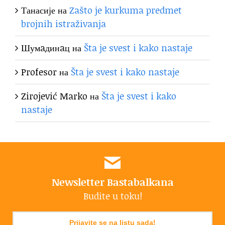
Танасије
на
Zašto je kurkuma predmet
brojnih istraživanja
Шумaдинaц
на
Šta je svest i kako nastaje
Profesor
на
Šta je svest i kako nastaje
Zirojević Marko
на
Šta je svest i kako
nastaje
Newsletter Bastabalkana
Budite u toku!
Prijavite se na listu sada!