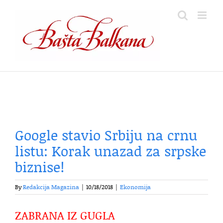
Skip
to
content
Google stavio Srbiju na crnu
listu: Korak unazad za srpske
biznise!
By
Redakcija Magazina
|
10/18/2018
|
Ekonomija
ZABRANA IZ GUGLA