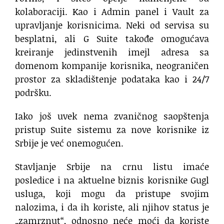
kolaboraciji. Kao i Admin panel i Vault za
upravljanje korisnicima. Neki od servisa su
besplatni, ali G Suite takođe omogućava
kreiranje jedinstvenih imejl adresa sa
domenom kompanije korisnika, neograničen
prostor za skladištenje podataka kao i 24/7
podršku.
Iako još uvek nema zvaničnog saopštenja
pristup Suite sistemu za nove korisnike iz
Srbije je već onemogućen.
Stavljanje Srbije na crnu listu imaće
posledice i na aktuelne biznis korisnike Gugl
usluga, koji mogu da pristupe svojim
nalozima, i da ih koriste, ali njihov status je
„zamrznut“, odnosno neće moći da koriste