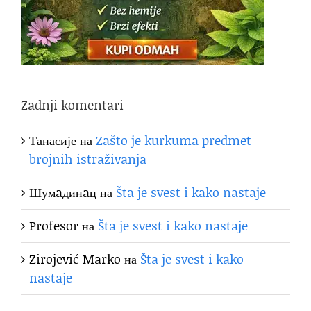
Zadnji komentari
Танасије
на
Zašto je kurkuma predmet
brojnih istraživanja
Шумaдинaц
на
Šta je svest i kako nastaje
Profesor
на
Šta je svest i kako nastaje
Zirojević Marko
на
Šta je svest i kako
nastaje