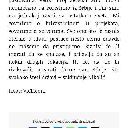
poslovanja, veliki broj servisa smo mogli
neometano da koristimo iz Srbije i bili smo
na jednakoj ravni sa ostatkom sveta. Mi
govorimo o infrastrukturi IT projekata,
govorimo o serverima. Sve ono što je biznis
oteralo u klaud postaće nešto čemu odavde
ne možemo da pristupimo. Biznisi će ili
morati da se snalaze, i prijavlju da su sa
nekih drugih lokacija. Ili će, da ne bi
rizikovali, otvarati firme van Srbije, što
svakako šteti državi – zaključuje Nikolić.
Izvor: VICE.com
Podeli priču preko socijalnih mreža!