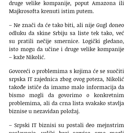
druge velike kompanije, poput Amazona ili
Majkrosofta krenuti istim putem.
– Ne znači da će tako biti, ali nije Gugl doneo
odluku da skine Srbiju sa liste tek tako, već
su pratili nečije smernice. Logički gledano,
isto mogu da učine i druge velike kompanije
– kaže Nikolić.
Govoreći o problemima s kojima će se suočiti
srpska IT zajednica zbog ovog poteza, Nikolić
takođe ističe da imamo malo informacija da
bismo mogli da govorimo o konkretnim
problemima, ali da crna lista svakako stavlja
biznise u nezavidan položaj.
– Srpski IT biznisi su postali deo mejnstrim