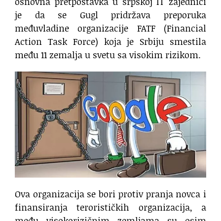
osnovna pretpostavka u srpskoj IT zajednici
je da se Gugl pridržava preporuka
međuvladine organizacije FATF (Financial
Action Task Force) koja je Srbiju smestila
među 11 zemalja u svetu sa visokim rizikom.
Ova organizacija se bori protiv pranja novca i
finansiranja terorističkih organizacija, a
među visokorizičnim zemljama su osim