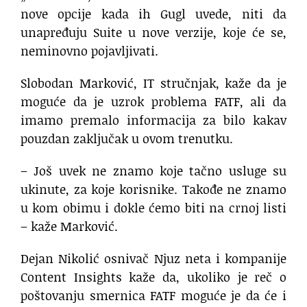
nove opcije kada ih Gugl uvede, niti da
unapređuju Suite u nove verzije, koje će se,
neminovno pojavljivati.
Slobodan Marković, IT stručnjak, kaže da je
moguće da je uzrok problema FATF, ali da
imamo premalo informacija za bilo kakav
pouzdan zaključak u ovom trenutku.
– Još uvek ne znamo koje tačno usluge su
ukinute, za koje korisnike. Takođe ne znamo
u kom obimu i dokle ćemo biti na crnoj listi
– kaže Marković.
Dejan Nikolić osnivač Njuz neta i kompanije
Content Insights kaže da, ukoliko je reč o
poštovanju smernica FATF moguće je da će i