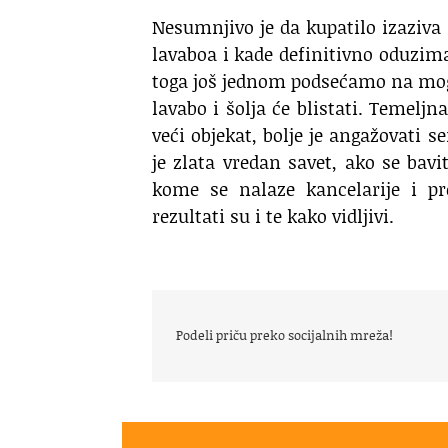
Nesumnjivo je da kupatilo izaziva 
lavaboa i kade definitivno oduzim
toga još jednom podsećamo na mog
lavabo i šolja će blistati. Temeljn
veći objekat, bolje je angažovati 
je zlata vredan savet, ako se bav
kome se nalaze kancelarije i pr
rezultati su i te kako vidljivi.
Podeli priču preko socijalnih mreža!