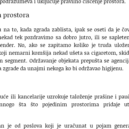
podrazumeva i uključuje pravilno čišćenje prostora.
h prostora
na to, kada zgrada zablista, ipak se oseti da je čo
nekad tek pozdravimo sa dobro jutro, ili se saplet
ender. No, ako se zapitamo koliko je truda ulože
u koji nemarni komšija nekad ušeta sa cigaretom, ski
tan segment. Održavanje objekata prepušta se agenc
za zgrade da unajmi nekoga ko bi održavao higijenu.
e ili kancelarije uzrokuje taloženje prašine i pau
nogo šta što pojedinim prostorima pridaje ut
dan je od poslova koji je uračunat u pojam genera