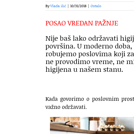
By
Vlada ilić
|
10/31/2018
|
Ostalo
POSAO VREDAN PAŽNJE
Nije baš lako održavati higi
površina. U moderno doba,
robujemo poslovima koji za
ne provodimo vreme, ne mi
higijena u našem stanu.
Kada govorimo o poslovnim prosto
važno održavati.