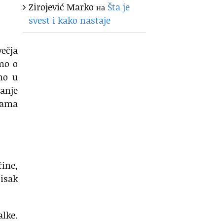
Zirojević Marko
на
Šta je
svest i kako nastaje
večja
emo o
no u
danje
ijama
čine,
isak
lke.