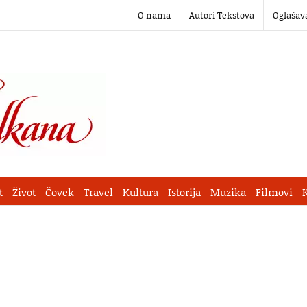
O nama
Autori Tekstova
Oglašav
t
Život
Čovek
Travel
Kultura
Istorija
Muzika
Filmovi