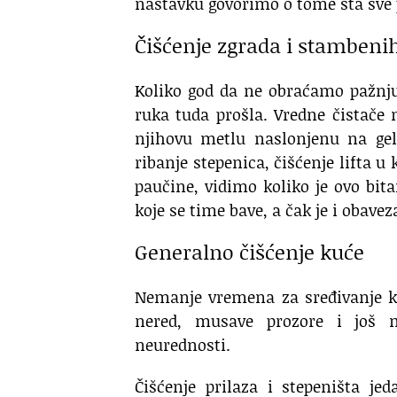
nastavku govorimo o tome šta sve 
Čišćenje zgrada i stambeni
Koliko god da ne obraćamo pažnju 
ruka tuda prošla. Vredne čistače 
njihovu metlu naslonjenu na gel
ribanje stepenica, čišćenje lifta 
paučine, vidimo koliko je ovo bi
koje se time bave, a čak je i obave
Generalno čišćenje kuće
Nemanje vremena za sređivanje kuć
nered, musave prozore i još m
neurednosti.
Čišćenje prilaza i stepeništa je