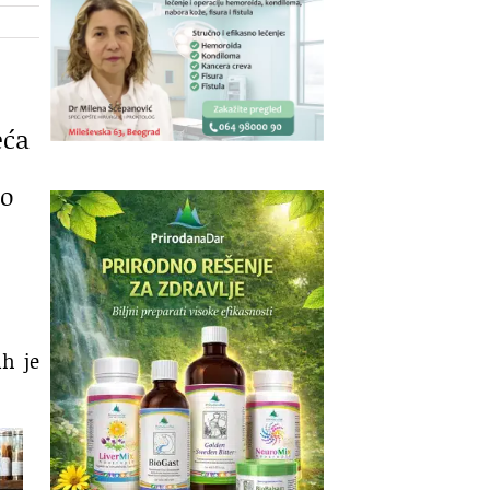
eća
mo
h je