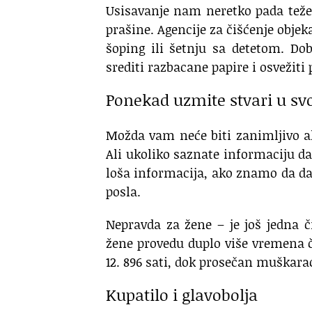
Usisavanje nam neretko pada teže
prašine. Agencije za čišćenje objek
šoping ili šetnju sa detetom. Dob
srediti razbacane papire i osvežiti 
Ponekad uzmite stvari u sv
Možda vam neće biti zanimljivo a
Ali ukoliko saznate informaciju da 
loša informacija, ako znamo da d
posla.
Nepravda za žene – je još jedna č
žene provedu duplo više vremena č
12. 896 sati, dok prosečan muškarac 
Kupatilo i glavobolja