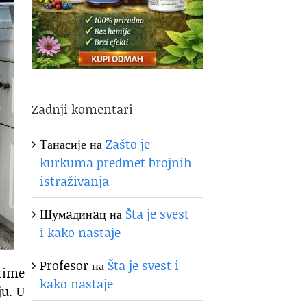
Zadnji komentari
Танасије
на
Zašto je
kurkuma predmet brojnih
istraživanja
Шумaдинaц
на
Šta je svest
i kako nastaje
Profesor
на
Šta je svest i
time
kako nastaje
ju. U