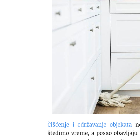
Čišćenje i održavanje objekata
ne
štedimo vreme, a posao obavljaju o