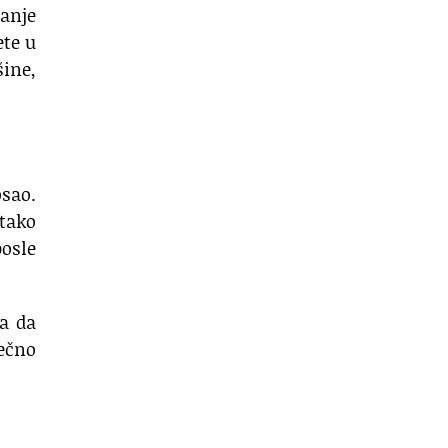
sanje
ete u
šine,
sao.
 tako
posle
na da
sečno