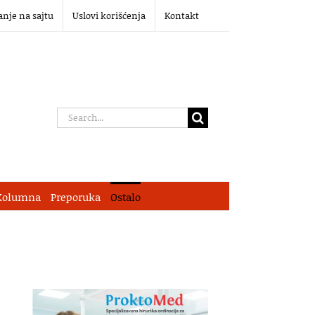
anje na sajtu
Uslovi korišćenja
Kontakt
Search
for:
Kolumna
Preporuka
Ostalo