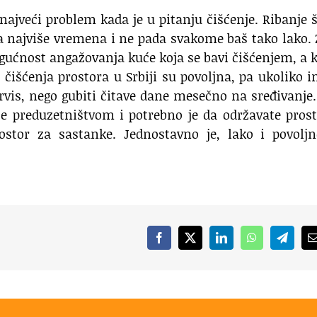
najveći problem kada je u pitanju čišćenje. Ribanje š
a najviše vremena i ne pada svakome baš tako lako.
ućnost angažovanja kuće koja se bavi čišćenjem, a 
a čišćenja prostora u Srbiji su povoljna, pa ukoliko 
servis, nego gubiti čitave dane mesečno na sređivanje
ite preduzetništvom i potrebno je da održavate pros
ostor za sastanke. Jednostavno je, lako i povoljn
Facebook
X
LinkedIn
WhatsApp
Telegr