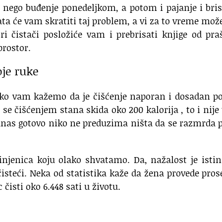
 nego buđenje ponedeljkom, a potom i pajanje i bri
ata će vam skratiti taj problem, a vi za to vreme mož
ri čistači posložiće vam i prebrisati knjige od pra
prostor.
oje ruke
ko vam kažemo da je čišćenje naporan i dosadan po
se čišćenjem stana skida oko 200 kalorija , to i nije
anas gotovo niko ne preduzima ništa da se razmrda 
injenica koju olako shvatamo. Da, nažalost je isti
isteći. Neka od statistika kaže da žena provede pro
čisti oko 6.448 sati u životu.