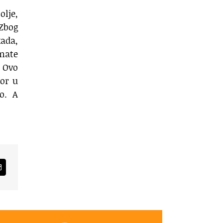
olje,
 Zbog
kada,
imate
. Ovo
tor u
o. A
am
Email