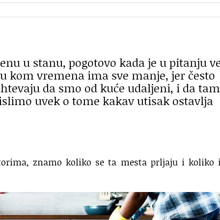
jenu u stanu, pogotovo kada je u pitanju v
 u kom vremena ima sve manje, jer često
htevaju da smo od kuće udaljeni, i da ta
slimo uvek o tome kakav utisak ostavlja
rima, znamo koliko se ta mesta prljaju i koliko i