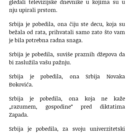
gledali televizijske dnevnike u kojima su u
nju upirali prstom.
Srbija je pobedila, ona čiju ste decu, koja su
bežala od rata, prihvatali samo zato što vam
je bila potrebna radna snaga.
Srbija je pobedila, suviše praznih džepova da
bi zaslužila vašu pažnju.
Srbija je pobedila, ona Srbija Novaka
Đokovića.
Srbija je pobedila, ona koja ne kaže
„razumem, gospodine“ pred diktatima
Zapada.
Srbija je pobedila, za svoju univerzitetski