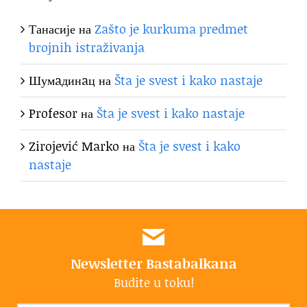
Танасије
на
Zašto je kurkuma predmet
brojnih istraživanja
Шумaдинaц
на
Šta je svest i kako nastaje
Profesor
на
Šta je svest i kako nastaje
Zirojević Marko
на
Šta je svest i kako
nastaje
Newsletter Bastabalkana
Budite u toku!