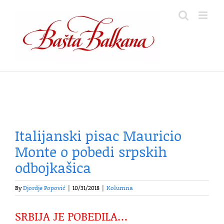
Skip
to
content
Italijanski pisac Mauricio
Monte o pobedi srpskih
odbojkašica
By
Djordje Popović
|
10/31/2018
|
Kolumna
SRBIJA JE POBEDILA…