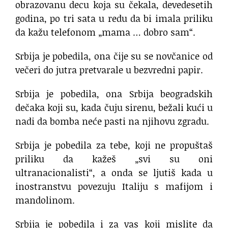
obrazovanu decu koja su čekala, devedesetih
godina, po tri sata u redu da bi imala priliku
da kažu telefonom „mama … dobro sam“.
Srbija je pobedila, ona čije su se novčanice od
večeri do jutra pretvarale u bezvredni papir.
Srbija je pobedila, ona Srbija beogradskih
dečaka koji su, kada čuju sirenu, bežali kući u
nadi da bomba neće pasti na njihovu zgradu.
Srbija je pobedila za tebe, koji ne propuštaš
priliku da kažeš „svi su oni
ultranacionalisti“, a onda se ljutiš kada u
inostranstvu povezuju Italiju s mafijom i
mandolinom.
Srbija je pobedila i za vas koji mislite da