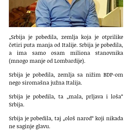
„Srbija je pobedila, zemlja koja je otprilike
četiri puta manja od Italije. Srbija je pobedila,
a ima samo osam miliona stanovnika
(mnogo manje od Lombardije).
Srbija je pobedila, zemlja sa nižim BDP-om
nego siromašna južna Italija.
Srbija je pobedila, ta „mala, prljava i loša“
Srbija.
Srbija je pobedila, taj „ološ narod“ koji nikada
ne saginje glavu.