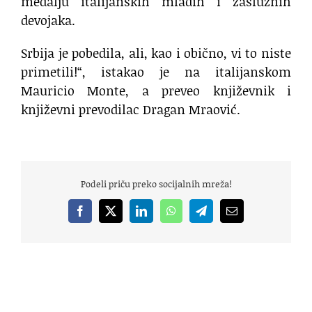
medalju italijanskih mladih i zaslužnih
devojaka.
Srbija je pobedila, ali, kao i obično, vi to niste
primetili!“, istakao je na italijanskom
Mauricio Monte, a preveo književnik i
književni prevodilac Dragan Mraović.
Podeli priču preko socijalnih mreža!
Facebook
X
LinkedIn
WhatsApp
Telegram
Email