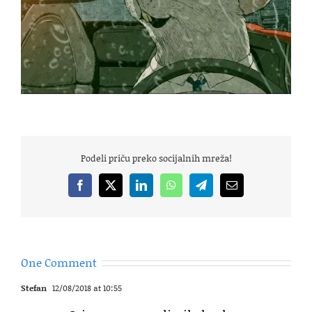
Podeli priču preko socijalnih mreža!
Facebook
X
LinkedIn
WhatsApp
Telegram
Email
One Comment
Stefan
12/08/2018 at 10:55