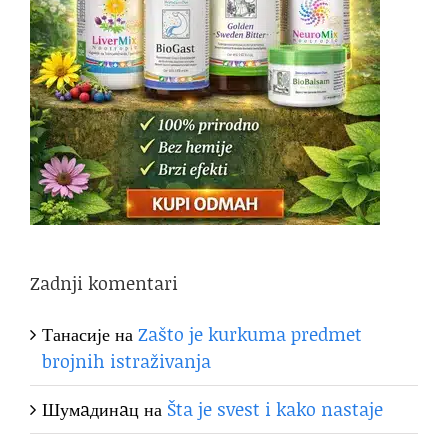
Zadnji komentari
Танасије
на
Zašto je kurkuma predmet
brojnih istraživanja
Шумaдинaц
на
Šta je svest i kako nastaje