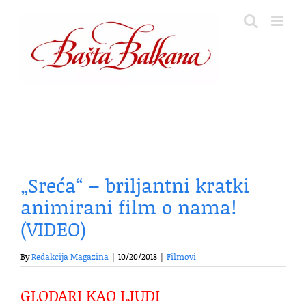
Skip
to
content
„Sreća“ – briljantni kratki
animirani film o nama!
(VIDEO)
By
Redakcija Magazina
|
10/20/2018
|
Filmovi
GLODARI KAO LJUDI