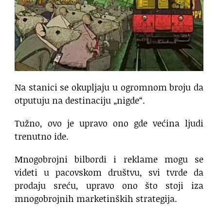
Na stanici se okupljaju u ogromnom broju da
otputuju na destinaciju „nigde“.
Tužno, ovo je upravo ono gde većina ljudi
trenutno ide.
Mnogobrojni bilbordi i reklame mogu se
videti u pacovskom društvu, svi tvrde da
prodaju sreću, upravo ono što stoji iza
mnogobrojnih marketinških strategija.