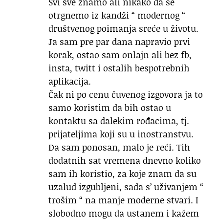
Svi sve znamo ali nikako da se
otrgnemo iz kandži “ modernog “
društvenog poimanja sreće u životu.
Ja sam pre par dana napravio prvi
korak, ostao sam onlajn ali bez fb,
insta, twitt i ostalih bespotrebnih
aplikacija.
Čak ni po cenu čuvenog izgovora ja to
samo koristim da bih ostao u
kontaktu sa dalekim rođacima, tj.
prijateljima koji su u inostranstvu.
Da sam ponosan, malo je reći. Tih
dodatnih sat vremena dnevno koliko
sam ih koristio, za koje znam da su
uzalud izgubljeni, sada s’ uživanjem “
trošim “ na manje moderne stvari. I
slobodno mogu da ustanem i kažem