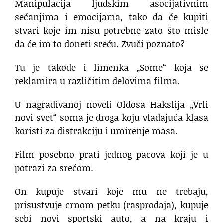
Manipulacija ljudskim asocijativnim
sećanjima i emocijama, tako da će kupiti
stvari koje im nisu potrebne zato što misle
da će im to doneti sreću. Zvuči poznato?
Tu je takođe i limenka „Some“ koja se
reklamira u različitim delovima filma.
U nagrađivanoj noveli Oldosa Hakslija „Vrli
novi svet“ soma je droga koju vladajuća klasa
koristi za distrakciju i umirenje masa.
Film posebno prati jednog pacova koji je u
potrazi za srećom.
On kupuje stvari koje mu ne trebaju,
prisustvuje crnom petku (rasprodaja), kupuje
sebi novi sportski auto, a na kraju i