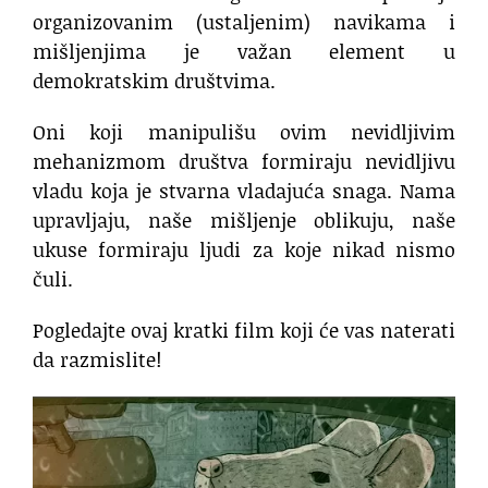
organizovanim (ustaljenim) navikama i
mišljenjima je važan element u
demokratskim društvima.
Oni koji manipulišu ovim nevidljivim
mehanizmom društva formiraju nevidljivu
vladu koja je stvarna vladajuća snaga. Nama
upravljaju, naše mišljenje oblikuju, naše
ukuse formiraju ljudi za koje nikad nismo
čuli.
Pogledajte ovaj kratki film koji će vas naterati
da razmislite!