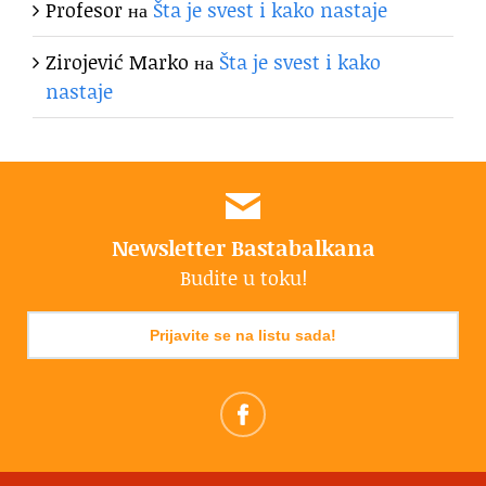
Profesor
на
Šta je svest i kako nastaje
Zirojević Marko
на
Šta je svest i kako
nastaje
Newsletter Bastabalkana
Budite u toku!
Prijavite se na listu sada!