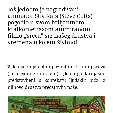
Još jednom je nagrađivani
animator Stiv Kats (Steve Cutts)
pogodio u svom briljantnom
kratkometražom animiranom
filmu „Sreća“ srž našeg društva i
vremena u kojem živimo!
Video počinje dobro poznatom trkom pacova
(jurnjavom za novcem), gde su glodari jasno
predstavljeni u kontekstu ljudskih bića, a
njihovo društvo predstavlja naše.